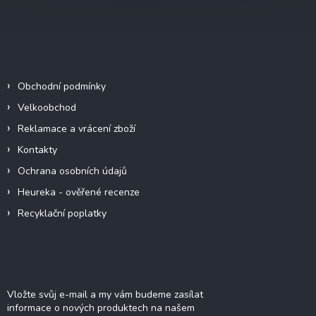
Z
á
p
a
Informace pro vás
t
í
Obchodní podmínky
Velkoobchod
Reklamace a vrácení zboží
Kontakty
Ochrana osobních údajů
Heureka - ověřené recenze
Recyklační poplatky
Odebírat newsletter
Vložte svůj e-mail a my vám budeme zasílat
informace o nových produktech na našem