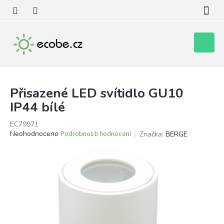
Přejít
na
obsah
Nákupní
košík
Přisazené LED svítidlo GU10
IP44 bílé
EC79971
Průměrné
Neohodnoceno
Podrobnosti hodnocení
Značka:
BERGE
hodnocení
produktu
je
0,0
z
5
hvězdiček.