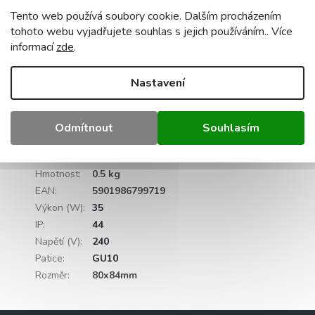
Skvěle
zapadne do moderního i klasického
Tento web používá soubory cookie. Dalším procházením
interiéru.
tohoto webu vyjadřujete souhlas s jejich používáním.. Více
informací
zde
.
Technické údaje: Typ lampy:
halogen
Barva:
bílá
Materiál:
hliník
Patice (montáž):
GU10
Maximální výkon
světelného zdroje GU10:
35W
Stupeň krytí:
IP44
Nastavení
Napětí:
220-240V
Rozměry:
80 x 84 mm
Patice GU10:
ano
Doplňkové parametry
Odmítnout
Souhlasím
Kategorie
:
Stropní svítidla
Záruka
:
2 roky
Hmotnost
:
0.5 kg
EAN
:
5901986799719
Výkon (W)
:
35
IP
:
44
Napětí (V)
:
240
Patice
:
GU10
Rozměr
:
80x84mm