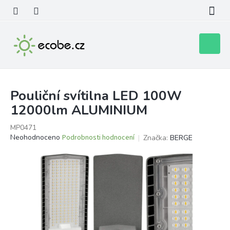
Přejít
na
obsah
Nákupní
košík
Pouliční svítilna LED 100W
12000lm ALUMINIUM
MP0471
Průměrné
Neohodnoceno
Podrobnosti hodnocení
Značka:
BERGE
hodnocení
produktu
je
0,0
z
5
hvězdiček.