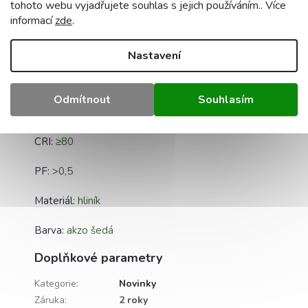
tohoto webu vyjadřujete souhlas s jejich používáním.. Více
informací
zde
.
Stupeň krytí:
IP65
Životnost:
30 000 h
Nastavení
Úhel osvětlení:
120 stupňů
Odmítnout
Souhlasím
Typ diody:
SMD 2835
CRI:
≥80
PF:
>0,5
Materiál:
hliník
Barva:
akzo šedá
Doplňkové parametry
Kategorie
:
Novinky
Záruka
:
2 roky