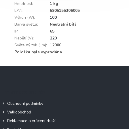
Hmotnost
:
1 kg
EAN
:
5905155306005
Výkon (W)
:
100
Barva světla
:
Neutrální bílá
IP
:
65
Napětí (V)
:
220
Světelný tok (Lm)
:
12000
Položka byla vyprodána…
Z
á
p
a
Informace pro vás
t
í
Obchodní podmínky
Velkoobchod
Reklamace a vrácení zboží