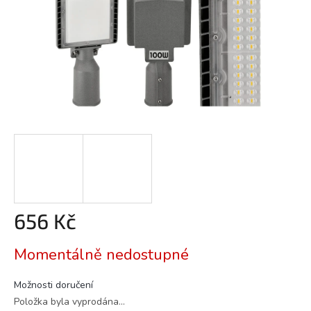
656 Kč
Měrná
Momentálně nedostupné
cena:
Možnosti doručení
Položka byla vyprodána…