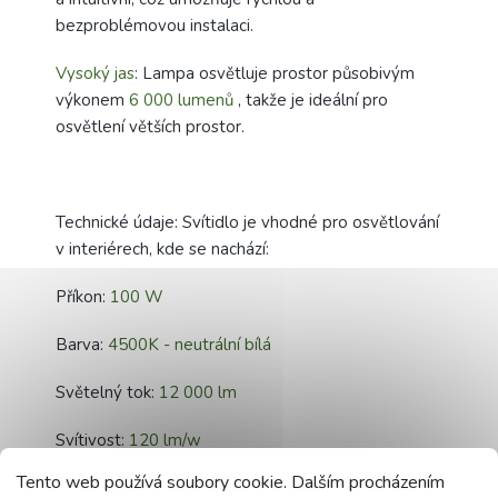
bezproblémovou instalaci.
Vysoký jas
: Lampa osvětluje prostor působivým
výkonem
6 000 lumenů
, takže je ideální pro
osvětlení větších prostor.
Technické údaje: Svítidlo je vhodné pro osvětlování
v interiérech, kde se nachází:
Příkon:
100 W
Barva:
4500K - neutrální bílá
Světelný tok:
12 000 lm
Svítivost:
120 lm/w
Tento web používá soubory cookie. Dalším procházením
Napájení:
220V - 240V