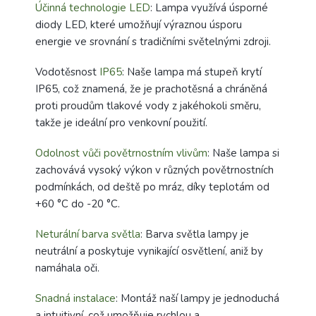
Účinná technologie LED
: Lampa využívá úsporné
diody LED, které umožňují výraznou úsporu
energie ve srovnání s tradičními světelnými zdroji.
Vodotěsnost
IP65
: Naše lampa má stupeň krytí
IP65, což znamená, že je prachotěsná a chráněná
proti proudům tlakové vody z jakéhokoli směru,
takže je ideální pro venkovní použití.
Odolnost vůči povětrnostním vlivům
: Naše lampa si
zachovává vysoký výkon v různých povětrnostních
podmínkách, od deště po mráz, díky teplotám od
+60 °C do -20 °C.
Neturální barva světla
: Barva světla lampy je
neutrální a poskytuje vynikající osvětlení, aniž by
namáhala oči.
Snadná instalace
: Montáž naší lampy je jednoduchá
a intuitivní, což umožňuje rychlou a