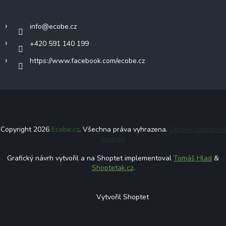
Kontakt
info
@
ecobe.cz
+420 591 140 199
https://www.facebook.com/ecobe.cz
Copyright 2026
Ecobe.cz
. Všechna práva vyhrazena.
Upravit nastavení
cookies
Grafický návrh vytvořil a na Shoptet implementoval
Tomáš Hlad
&
Shoptetak.cz
.
Vytvořil Shoptet