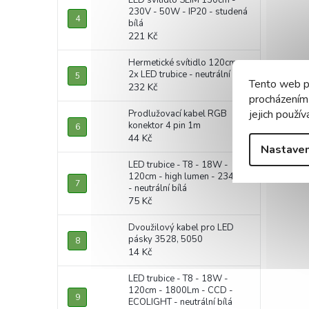
LED svítidlo SLIM 150cm -
230V - 50W - IP20 - studená
bílá
221 Kč
Hermetické svítidlo 120cm +
2x LED trubice - neutrální bílá
Tento web p
232 Kč
procházením
jejich použív
Prodlužovací kabel RGB
konektor 4 pin 1m
44 Kč
Nastaven
LED trubice - T8 - 18W -
120cm - high lumen - 2340lm
- neutrální bílá
75 Kč
Dvoužilový kabel pro LED
pásky 3528, 5050
14 Kč
LED trubice - T8 - 18W -
120cm - 1800Lm - CCD -
ECOLIGHT - neutrální bílá