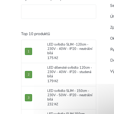
S
Ú
Z
Top 10 produktů
Ok
LED svítidlo SLIM -120cm -
230V - 40W - IP20 - neutrální
R
bílá
175 Kč
D
LED dílenské svítidlo 120cm -
Vý
230V - 40W - IP20 - studená
bílá
179 Kč
LED svítidlo SLIM - 150cm -
230V - 50W - IP20 - neutrální
bílá
232 Kč