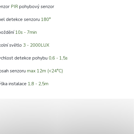
enzor
PIR
pohybový senzor
hel detekce senzoru
180°
poždění
10s - 7min
olní světlo
3 - 2000LUX
ychlost detekce pohybu
0,6 - 1,5s
osah senzoru
max 12m (<24°C)
ška instalace
1,8 - 2,5m