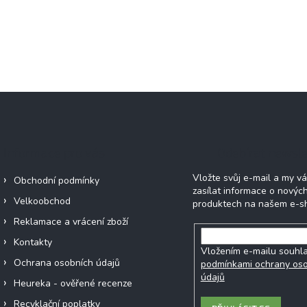
Informace pro vás
Odebírat newsle
Vložte svůj e-mail a my 
Obchodní podmínky
zasílat informace o novýc
Velkoobchod
produktech na našem e-s
Reklamace a vrácení zboží
Kontakty
Vložením e-mailu souhla
Ochrana osobních údajů
podmínkami ochrany os
údajů
Heureka - ověřené recenze
Recyklační poplatky