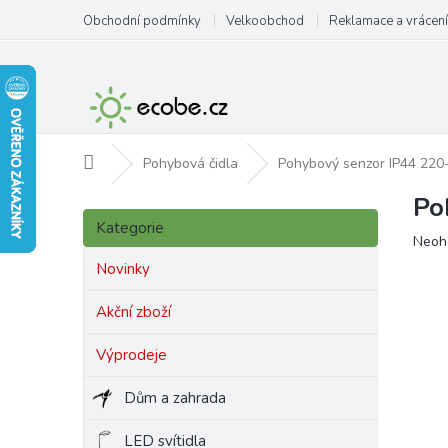
Přejít
Obchodní podmínky
Velkoobchod
Reklamace a vrácení
na
obsah
Domů
Pohybová čidla
Pohybový senzor IP44 220
Po
P
Přeskočit
o
Kategorie
kategorie
Prům
Neoh
s
hodn
t
Novinky
produ
r
je
a
Akční zboží
0,0
n
z
Výprodeje
5
n
hvězd
í
Dům a zahrada
p
a
LED svítidla
n