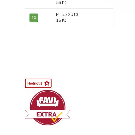
56 Kč
Patice GU10
15 Kč