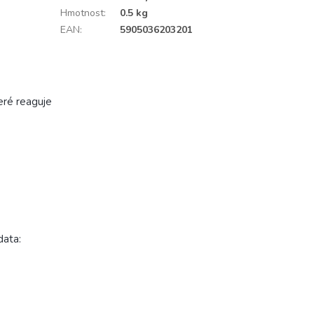
Hmotnost
:
0.5 kg
EAN
:
5905036203201
teré reaguje
data: