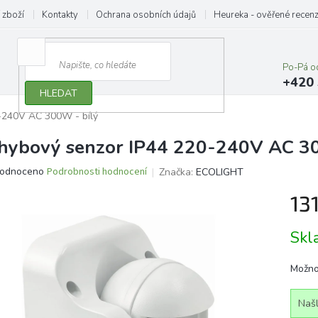
 zboží
Kontakty
Ochrana osobních údajů
Heureka - ověřené recen
Po-Pá o
+420 
HLEDAT
-240V AC 300W - bílý
hybový senzor IP44 220-240V AC 30
ěrné
odnoceno
Podrobnosti hodnocení
Značka:
ECOLIGHT
ocení
13
ktu
Měrn
Sk
cena:
iček.
Možno
Našl