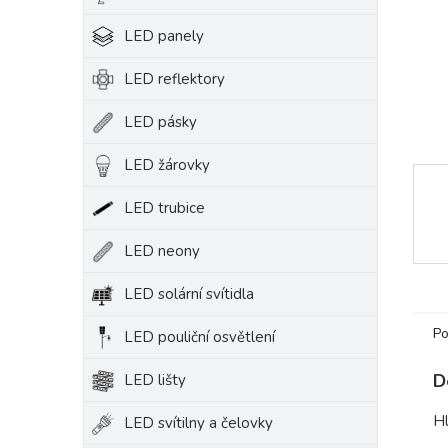
e
LED panely
l
LED reflektory
LED pásky
LED žárovky
LED trubice
LED neony
LED solární svítidla
Po
LED pouliční osvětlení
D
LED lišty
Hl
LED svítilny a čelovky