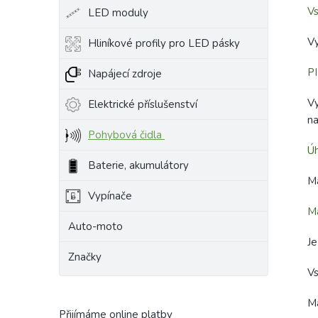
Vs
LED moduly
Vy
Hliníkové profily pro LED pásky
PI
Napájecí zdroje
Vy
Elektrické příslušenství
n
Pohybová čidla
Úh
Baterie, akumulátory
Má
Vypínače
Ma
Auto-moto
Je
Značky
Vs
Ma
Přijímáme online platby