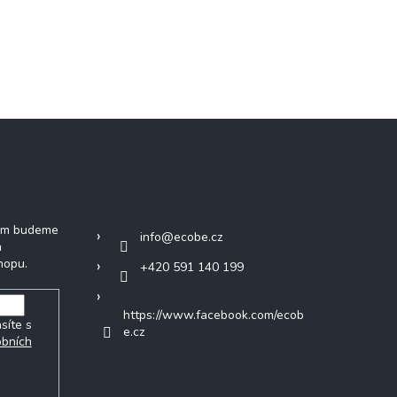
tter
Kontakt
vám budeme
info
@
ecobe.cz
h
hopu.
+420 591 140 199
https://www.facebook.com/ecob
síte s
e.cz
obních