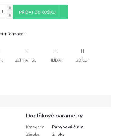
PŘIDAT DO KOŠÍKU
ní informace
SK
ZEPTAT SE
HLÍDAT
SDÍLET
Doplňkové parametry
Kategorie
:
Pohybová čidla
Záruka
:
2 roky