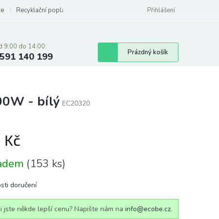
ze
Recyklační poplatky
Přihlášení
d 9:00 do 14:00:
Nákupní
Prázdný košík
591 140 199
košík
0W - bílý
EC20320
1 Kč
á
ladem
(153 ks)
sti doručení
i jste někde lepší cenu? Napište nám na
info@ecobe.cz
.