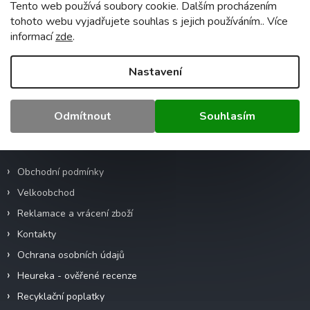
Tento web používá soubory cookie. Dalším procházením
Záruka
:
2 roky
tohoto webu vyjadřujete souhlas s jejich používáním.. Více
Hmotnost
:
0.5 kg
informací
zde
.
EAN
:
5905036200743
Nastavení
Z
á
Odmítnout
Souhlasím
p
a
Informace pro vás
t
í
Obchodní podmínky
Velkoobchod
Reklamace a vrácení zboží
Kontakty
Ochrana osobních údajů
Heureka - ověřené recenze
Recyklační poplatky