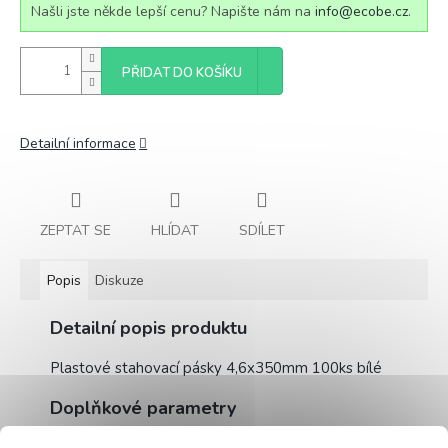
Našli jste někde lepší cenu? Napište nám na
info@ecobe.cz
.
PŘIDAT DO KOŠÍKU
Detailní informace
ZEPTAT SE
HLÍDAT
SDÍLET
Popis
Diskuze
Detailní popis produktu
Plastové stahovací pásky 4,6x350mm 100ks bílé
Doplňkové parametry
Kategorie
:
Nářadí, pro kutily