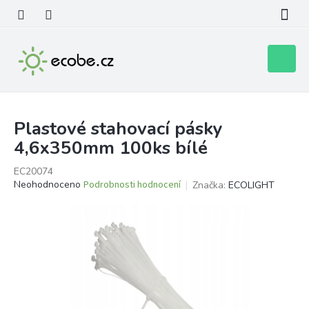
Přejít
na
obsah
Nákupní
košík
Plastové stahovací pásky
4,6x350mm 100ks bílé
EC20074
Průměrné
Neohodnoceno
Podrobnosti hodnocení
Značka:
ECOLIGHT
hodnocení
produktu
je
0,0
z
5
hvězdiček.