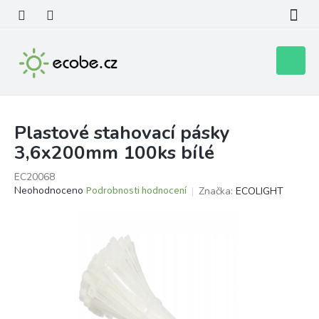
Přejít
na
obsah
Nákupní
košík
Plastové stahovací pásky
3,6x200mm 100ks bílé
EC20068
Průměrné
Neohodnoceno
Podrobnosti hodnocení
Značka:
ECOLIGHT
hodnocení
produktu
je
0,0
z
5
hvězdiček.