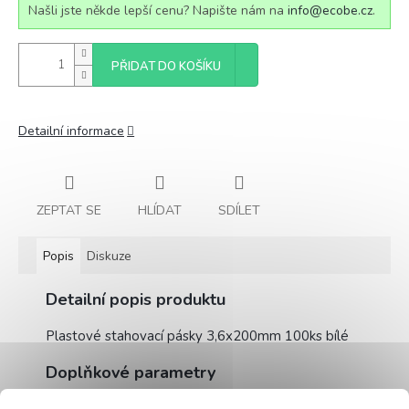
Našli jste někde lepší cenu? Napište nám na
info@ecobe.cz
.
PŘIDAT DO KOŠÍKU
Detailní informace
ZEPTAT SE
HLÍDAT
SDÍLET
Popis
Diskuze
Detailní popis produktu
Plastové stahovací pásky 3,6x200mm 100ks bílé
Doplňkové parametry
Kategorie
:
Nářadí, pro kutily