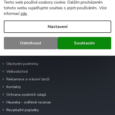
Tento web používá soubory cookie. Dalším procházením
Záruka
:
2 roky
tohoto webu vyjadřujete souhlas s jejich používáním.. Více
Hmotnost
:
0.5 kg
informací
zde
.
EAN
:
5905036200682
Nastavení
Z
á
Odmítnout
Souhlasím
p
a
Informace pro vás
t
í
Obchodní podmínky
Velkoobchod
Reklamace a vrácení zboží
Kontakty
Ochrana osobních údajů
Heureka - ověřené recenze
Recyklační poplatky