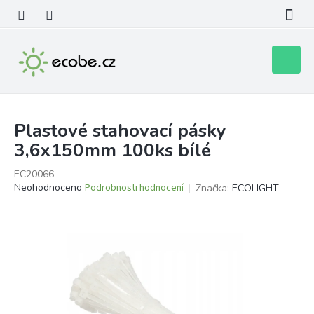
Přejít
na
obsah
Nákupní
košík
Plastové stahovací pásky
3,6x150mm 100ks bílé
EC20066
Průměrné
Neohodnoceno
Podrobnosti hodnocení
Značka:
ECOLIGHT
hodnocení
produktu
je
0,0
z
5
hvězdiček.