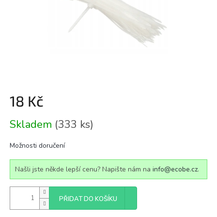
18 Kč
Měrná
Skladem
(333 ks)
cena:
Možnosti doručení
Našli jste někde lepší cenu? Napište nám na
info@ecobe.cz
.
PŘIDAT DO KOŠÍKU