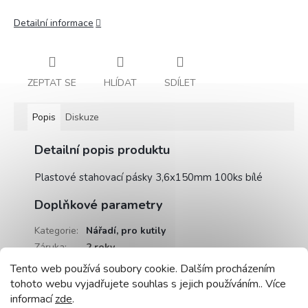
Detailní informace
ZEPTAT SE
HLÍDAT
SDÍLET
Popis
Diskuze
Detailní popis produktu
Plastové stahovací pásky 3,6x150mm 100ks bílé
Doplňkové parametry
Kategorie
:
Nářadí, pro kutily
Záruka
:
2 roky
Hmotnost
:
0.5 kg
Tento web používá soubory cookie. Dalším procházením
EAN
:
5905036200668
tohoto webu vyjadřujete souhlas s jejich používáním.. Více
informací
zde
.