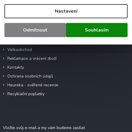
Z
Nastavení
á
p
a
Informace pro vás
Odmítnout
Souhlasím
t
í
Obchodní podmínky
Velkoobchod
Reklamace a vrácení zboží
Kontakty
Ochrana osobních údajů
Heureka - ověřené recenze
Recyklační poplatky
Odebírat newsletter
Vložte svůj e-mail a my vám budeme zasílat