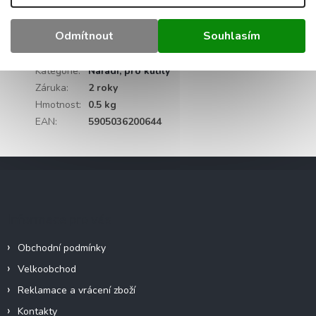
Délka: 150 mm
Sada obsahuje 100 ks!
Odmítnout
Souhlasím
Doplňkové parametry
Kategorie
:
Nářadí, pro kutily
Záruka
:
2 roky
Hmotnost
:
0.5 kg
EAN
:
5905036200644
Z
á
p
a
Informace pro vás
t
í
Obchodní podmínky
Velkoobchod
Reklamace a vrácení zboží
Kontakty