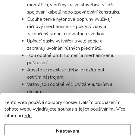
montážích, v průmyslu, ve stavebnictví, při
spojování kabelů nebo zpevňování konstrukcí.
Dlouhé tenké nylonové popruhy využívají
ráčnový mechanismus - pokrytý zuby a
zakončený silnou a nevratnou svorkou.
Upínací pásky vytvářejí trvalé spoje a
zabraňují uvolnění různých předmětů.
Jsou odolné proti zlomení a mechanickému
poškození.
Abyste je rozbili, je třeba je rozříznout
ostrým nástrojem.
Vazby jsou odolné vůči UV záření, tukům a
olejům.
Tento web používá soubory cookie. Dalším procházením
tohoto webu vyjadřujete souhlas s jejich používáním.. Více
informací
zde
.
Rozměry
:
Šířka: 2,5 mm
Nastavení