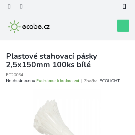
Přejít
na
obsah
Nákupní
košík
Plastové stahovací pásky
2,5x150mm 100ks bílé
EC20064
Průměrné
Neohodnoceno
Podrobnosti hodnocení
Značka:
ECOLIGHT
hodnocení
produktu
je
0,0
z
5
hvězdiček.