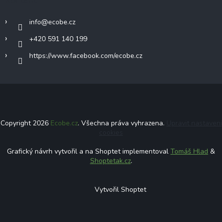
info
@
ecobe.cz
+420 591 140 199
https://www.facebook.com/ecobe.cz
Copyright 2026
Ecobe.cz
. Všechna práva vyhrazena.
Upravit nastavení
cookies
Grafický návrh vytvořil a na Shoptet implementoval
Tomáš Hlad
&
Shoptetak.cz
.
Vytvořil Shoptet