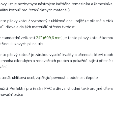
lový list je nezbytným nástrojem každého řemeslníka a řemeslníka,
alitní kotouč pro řezání různých materiálů.
nto pilový kotouč vyrobený z uhlíkové oceli zajišťuje přesné a efek
C, dřeva a dalších materiálů střední tvrdosti.
 standardní velikostí
24" (609,6 mm)
je tento pilový kotouč kompat
tšinou lukových pil na trhu.
nto pilový kotouč je zárukou vysoké kvality a účinnosti, který dobř
i mnoha dílenských a renovačních pracích a pokaždé zajistí přesné a
zání.
teriál: uhlíková ocel, zajišťující pevnost a odolnost čepele
užití: Perfektní pro řezání PVC a dřeva, vhodné také pro jiné dílen
novační práce