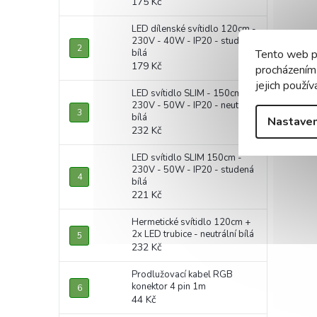
175 Kč
LED dílenské svítidlo 120cm -
230V - 40W - IP20 - studená
bílá
Tento web p
179 Kč
procházením
jejich použív
LED svítidlo SLIM - 150cm -
230V - 50W - IP20 - neutrální
bílá
Nastaven
232 Kč
LED svítidlo SLIM 150cm -
230V - 50W - IP20 - studená
bílá
221 Kč
Hermetické svítidlo 120cm +
2x LED trubice - neutrální bílá
232 Kč
Prodlužovací kabel RGB
konektor 4 pin 1m
44 Kč