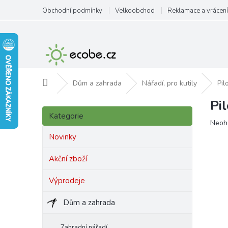
Přejít
Obchodní podmínky
Velkoobchod
Reklamace a vrácení
na
obsah
Domů
Dům a zahrada
Nářadí, pro kutily
Pil
Pi
P
Přeskočit
o
Kategorie
kategorie
Prům
Neoh
s
hodn
t
Novinky
produ
r
je
a
Akční zboží
0,0
n
z
Výprodeje
5
n
hvězd
í
Dům a zahrada
p
a
n
Zahradní nářadí