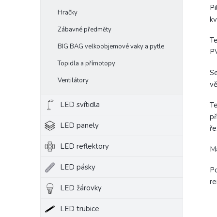
Pi
Hračky
kv
Zábavné předměty
Te
BIG BAG velkoobjemové vaky a pytle
PV
Topidla a přímotopy
Se
Ventilátory
vě
LED svítidla
Te
př
LED panely
ře
LED reflektory
Ma
LED pásky
Po
re
LED žárovky
LED trubice