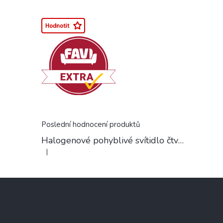
Poslední hodnocení produktů
Halogenové pohyblivé svítidlo čtvercové chrom
|
Hodnocení produktu je 5 z 5 hvězdiček.
Z
á
p
a