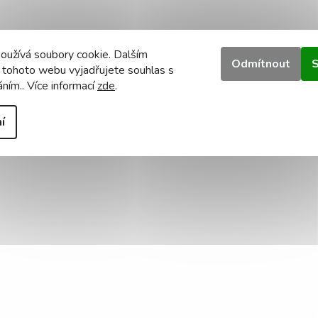
oužívá soubory cookie. Dalším
Odmítnout
S
 tohoto webu vyjadřujete souhlas s
áním.. Více informací
zde
.
í