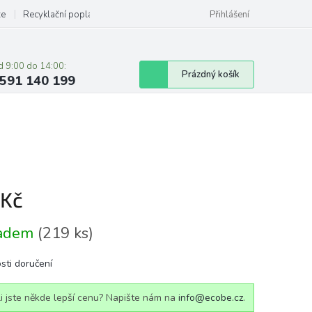
ze
Recyklační poplatky
Přihlášení
d 9:00 do 14:00:
Nákupní
Prázdný košík
591 140 199
košík
 Kč
á
ladem
(219 ks)
sti doručení
i jste někde lepší cenu? Napište nám na
info@ecobe.cz
.