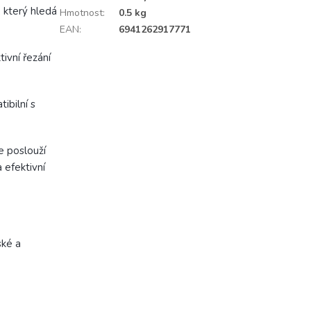
 který hledá
Hmotnost
:
0.5 kg
EAN
:
6941262917771
tivní řezání
ibilní s
e poslouží
 efektivní
ské a