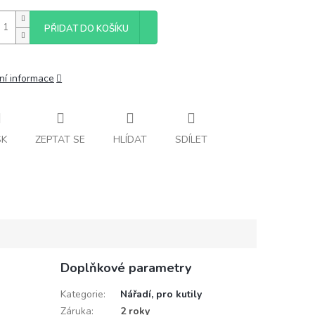
PŘIDAT DO KOŠÍKU
ní informace
SK
ZEPTAT SE
HLÍDAT
SDÍLET
Doplňkové parametry
Kategorie
:
Nářadí, pro kutily
Záruka
:
2 roky