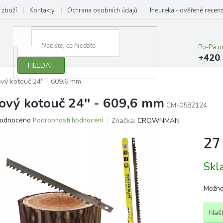
 zboží
Kontakty
Ochrana osobních údajů
Heureka - ověřené recen
Po-Pá o
+420 
HLEDAT
ový kotouč 24'' - 609,6 mm
lový kotouč 24'' - 609,6 mm
CM-0582124
ěrné
odnoceno
Podrobnosti hodnocení
Značka:
CROWNMAN
ocení
27
ktu
Měrn
Sk
cena:
iček.
Možno
Našl