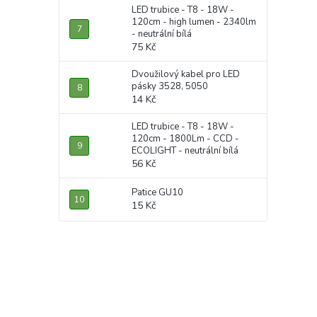
LED trubice - T8 - 18W -
120cm - high lumen - 2340lm
- neutrální bílá
75 Kč
Dvoužilový kabel pro LED
pásky 3528, 5050
14 Kč
LED trubice - T8 - 18W -
120cm - 1800Lm - CCD -
ECOLIGHT - neutrální bílá
56 Kč
Patice GU10
15 Kč