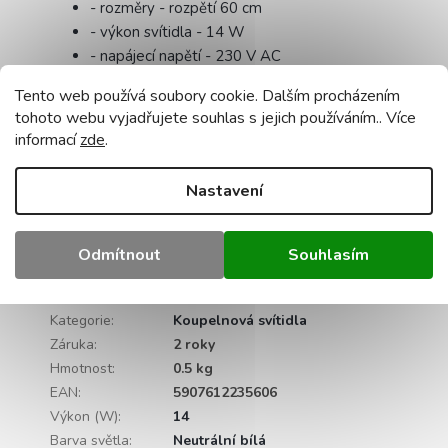
- rozměry - rozpětí 60 cm
- výkon svítidla - 14 W
- napájecí napětí - 230 V AC
- nastavení svítidla na stěně: ne
Tento web používá soubory cookie. Dalším procházením
- světelný tok - 1120 lm
tohoto webu vyjadřujete souhlas s jejich používáním.. Více
- nastavení úhlu sklonu - ne
informací
zde
.
- životnost - 30 000 hodin
- počet cyklů zapnutí/vypnutí - 15 000x
Nastavení
- index podání barev - CRI Ra 80
- napájecí zdroj je součástí dodávky - ano
- certifikace - CE, RoHS
Odmítnout
Souhlasím
Doplňkové parametry
Kategorie
:
Koupelnová svítidla
Záruka
:
2 roky
Hmotnost
:
0.5 kg
EAN
:
5907612235606
Výkon (W)
:
14
Barva světla
:
Neutrální bílá