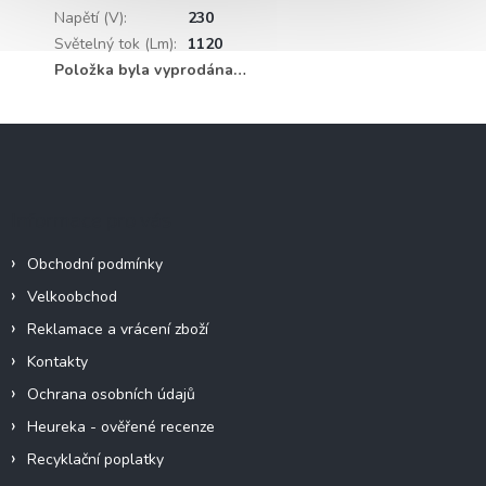
Napětí (V)
:
230
Světelný tok (Lm)
:
1120
Položka byla vyprodána…
Z
á
p
a
Informace pro vás
t
í
Obchodní podmínky
Velkoobchod
Reklamace a vrácení zboží
Kontakty
Ochrana osobních údajů
Heureka - ověřené recenze
Recyklační poplatky