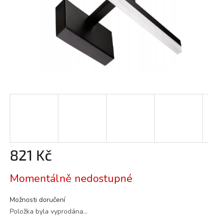
821 Kč
Měrná
Momentálně nedostupné
cena:
Možnosti doručení
Položka byla vyprodána…