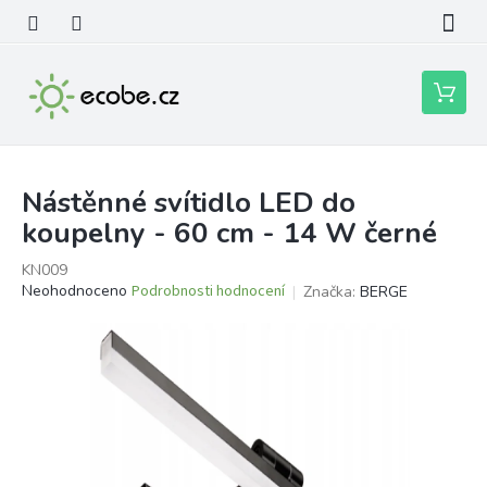
Přejít
na
obsah
Nákupní
košík
Nástěnné svítidlo LED do
koupelny - 60 cm - 14 W černé
KN009
Průměrné
Neohodnoceno
Podrobnosti hodnocení
Značka:
BERGE
hodnocení
produktu
je
0,0
z
5
hvězdiček.