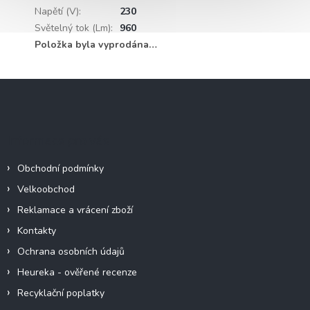
Napětí (V)
:
230
Světelný tok (Lm)
:
960
Položka byla vyprodána…
Z
á
p
a
Informace pro vás
t
í
Obchodní podmínky
Velkoobchod
Reklamace a vrácení zboží
Kontakty
Ochrana osobních údajů
Heureka - ověřené recenze
Recyklační poplatky