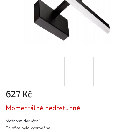
627 Kč
Měrná
Momentálně nedostupné
cena:
Možnosti doručení
Položka byla vyprodána…