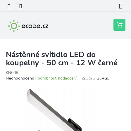
Přejít
na
obsah
Nákupní
košík
Nástěnné svítidlo LED do
koupelny - 50 cm - 12 W černé
KN008
Průměrné
Neohodnoceno
Podrobnosti hodnocení
Značka:
BERGE
hodnocení
produktu
je
0,0
z
5
hvězdiček.