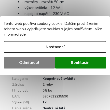
- rozměry - rozpětí 50 cm
- výkon svítidla - 12 W
- napájecí napětí - 230 V AC
- nastavení nástěnného svítidla: ne
Tento web používá soubory cookie. Dalším procházením
- světelný tok - 960 lm
tohoto webu vyjadřujete souhlas s jejich používáním.. Více
- nastavení úhlu sklonu - ne
informací
zde
.
- životnost - 30 000 hodin
- počet cyklů zapnutí/vypnutí - 15 000x
Nastavení
- index podání barev - CRI Ra 80
- napájecí zdroj je součástí dodávky - ano
- certifikace - CE, RoHS
Odmítnout
Souhlasím
Doplňkové parametry
Kategorie
:
Koupelnová svítidla
Záruka
:
2 roky
Hmotnost
:
0.5 kg
EAN
:
5907612235590
Výkon (W)
:
12
Barva světla
:
Neutrální bílá