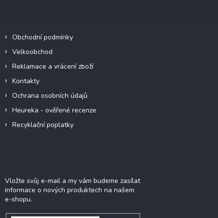
p
a
Informace pro vás
t
í
Obchodní podmínky
Velkoobchod
Reklamace a vrácení zboží
Kontakty
Ochrana osobních údajů
Heureka - ověřené recenze
Recyklační poplatky
Odebírat newsletter
Vložte svůj e-mail a my vám budeme zasílat
informace o nových produktech na našem
e-shopu.