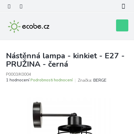
Přejít
na
obsah
Nákupní
košík
Nástěnná lampa - kinkiet - E27 -
PRUŽINA - černá
P0003/K0004
Průměrné
1 hodnocení
Podrobnosti hodnocení
Značka:
BERGE
hodnocení
produktu
je
5,0
z
5
hvězdiček.