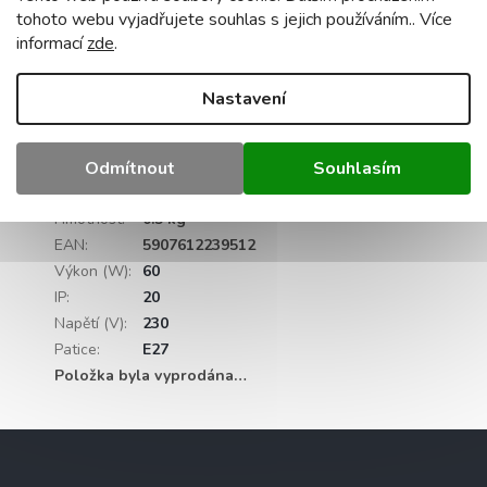
žárovka
NENÍ
součástí dodávky - ne
tohoto webu vyjadřujete souhlas s jejich používáním.. Více
maximální výkon jednoho světelného zdroje:
informací
zde
.
60 W pro klasické žárovky / 20 W LED.
certifikace - CE, RoHS
Nastavení
Doplňkové parametry
Odmítnout
Souhlasím
Kategorie
:
Nástěnná svítidla
Záruka
:
2 roky
Hmotnost
:
0.5 kg
EAN
:
5907612239512
Výkon (W)
:
60
IP
:
20
Napětí (V)
:
230
Patice
:
E27
Položka byla vyprodána…
Z
á