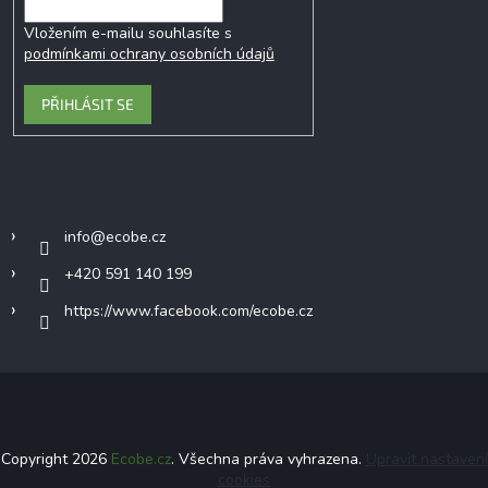
Vložením e-mailu souhlasíte s
podmínkami ochrany osobních údajů
PŘIHLÁSIT SE
Kontakt
info
@
ecobe.cz
+420 591 140 199
https://www.facebook.com/ecobe.cz
Copyright 2026
Ecobe.cz
. Všechna práva vyhrazena.
Upravit nastavení
cookies