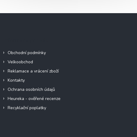
Z
á
p
a
Informace pro vás
t
í
Obchodní podmínky
Velkoobchod
Reklamace a vrácení zboží
Kontakty
Ochrana osobních údajů
Heureka - ověřené recenze
Recyklační poplatky
Odebírat newsletter