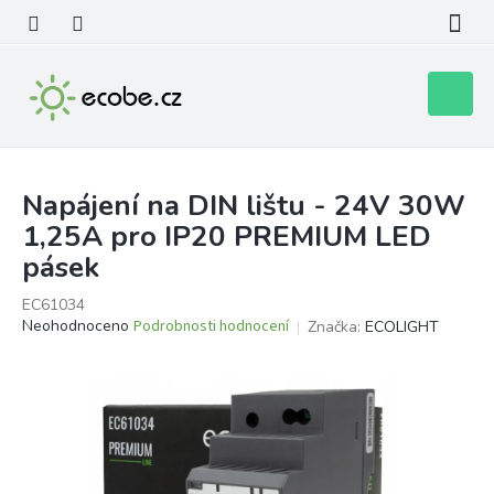
Přejít
na
obsah
Nákupní
košík
Napájení na DIN lištu - 24V 30W
1,25A pro IP20 PREMIUM LED
pásek
EC61034
Průměrné
Neohodnoceno
Podrobnosti hodnocení
Značka:
ECOLIGHT
hodnocení
produktu
je
0,0
z
5
hvězdiček.