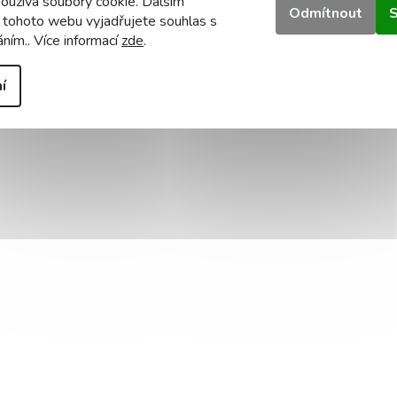
oužívá soubory cookie. Dalším
Odmítnout
S
 tohoto webu vyjadřujete souhlas s
áním.. Více informací
zde
.
í