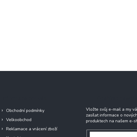
Informace pro vás
Odebírat newsle
Vložte svůj e-mail a my 
Obchodní podmínky
zasílat informace o novýc
Velkoobchod
produktech na našem e-s
Reklamace a vrácení zboží