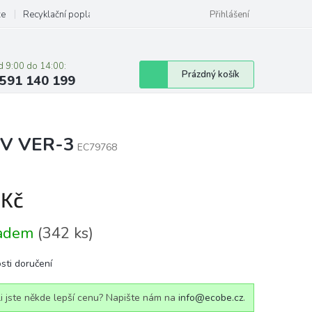
ze
Recyklační poplatky
Přihlášení
d 9:00 do 14:00:
Nákupní
Prázdný košík
591 140 199
košík
2V VER-3
EC79768
 Kč
á
ladem
(342 ks)
sti doručení
i jste někde lepší cenu? Napište nám na
info@ecobe.cz
.