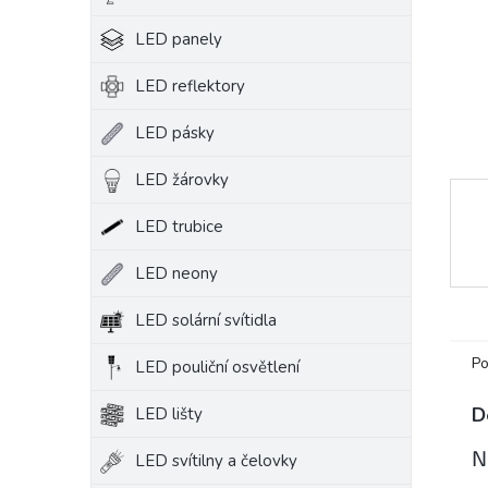
e
LED panely
l
LED reflektory
LED pásky
LED žárovky
LED trubice
LED neony
LED solární svítidla
Po
LED pouliční osvětlení
D
LED lišty
N
LED svítilny a čelovky