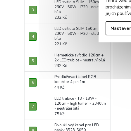
Tento web p
LED svítidlo SLIM - 150cm -
procházením
230V - 50W - IP20 - neutrální
bílá
jejich použív
232 Kč
Nastaven
LED svítidlo SLIM 150cm -
230V - 50W - IP20 - studená
bílá
221 Kč
Hermetické svítidlo 120cm +
2x LED trubice - neutrální bílá
232 Kč
Prodlužovací kabel RGB
konektor 4 pin 1m
44 Kč
LED trubice - T8 - 18W -
120cm - high lumen - 2340lm
- neutrální bílá
75 Kč
Dvoužilový kabel pro LED
pásky 3528, 5050