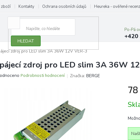
 zboží
Kontakty
Ochrana osobních údajů
Heureka - ověřené recen
Po-Pá o
+420 
HLEDAT
ájecí zdroj pro LED slim 3A 36W 12V VER-3
pájecí zdroj pro LED slim 3A 36W 1
ěrné
odnoceno
Podrobnosti hodnocení
Značka:
BERGE
ocení
78
ktu
Měrn
Sk
cena:
iček.
Možno
Našl