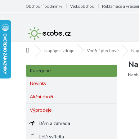
Přejít
Obchodní podmínky
Velkoobchod
Reklamace a vrácení
na
obsah
Domů
Napájecí zdroje
Vnitřní plechové
Nap
Na
P
Přeskočit
o
Kategorie
kategorie
Prům
Neoh
s
hodn
t
Novinky
produ
r
je
a
Akční zboží
0,0
n
z
Výprodeje
5
n
hvězd
í
Dům a zahrada
p
a
LED svítidla
n