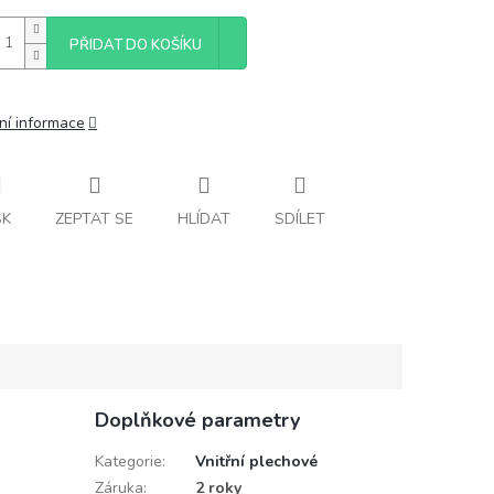
PŘIDAT DO KOŠÍKU
ní informace
SK
ZEPTAT SE
HLÍDAT
SDÍLET
Doplňkové parametry
Kategorie
:
Vnitřní plechové
Záruka
:
2 roky