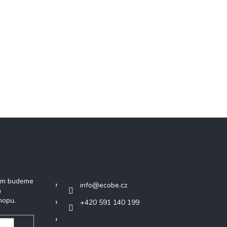
tter
Kontakt
vám budeme
info
@
ecobe.cz
h
hopu.
+420 591 140 199