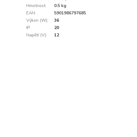
Hmotnost
:
0.5 kg
EAN
:
5901986797685
Výkon (W)
:
36
IP
:
20
Napětí (V)
:
12