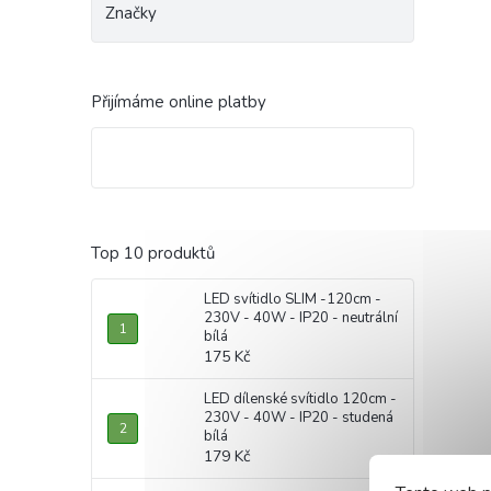
Značky
Přijímáme online platby
Top 10 produktů
LED svítidlo SLIM -120cm -
230V - 40W - IP20 - neutrální
bílá
175 Kč
LED dílenské svítidlo 120cm -
230V - 40W - IP20 - studená
bílá
179 Kč