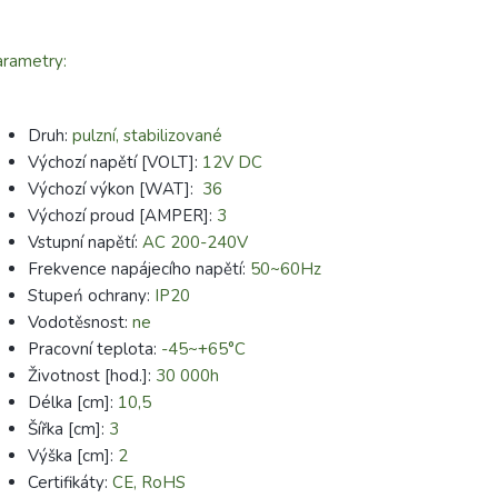
rametry:
Druh:
pulzní, stabilizované
Výchozí napětí [VOLT]:
12V DC
Výchozí výkon [WAT]:
36
Výchozí proud [AMPER]:
3
Vstupní
napětí:
AC 200-240V
Frekvence napájecího napětí:
50~60Hz
Stupeń ochrany:
IP20
Vodotěsnost:
ne
Pracovní teplota:
-45~+65°C
Životnost [hod.]:
30 000h
Délka [cm]:
10,5
Šířka [cm]:
3
Výška [cm]:
2
Certifikáty:
CE, RoHS