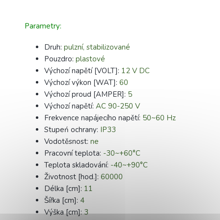
Parametry:
Druh:
pulzní, stabilizované
Pouzdro:
plastové
Výchozí napětí [VOLT]:
12 V DC
Výchozí výkon [WAT]:
60
Výchozí proud [AMPER]:
5
Výchozí napětí:
AC 90-250 V
Frekvence napájecího napětí:
50~60 Hz
Stupeń ochrany:
IP33
Vodotěsnost:
ne
Pracovní teplota:
-30~+60°C
Teplota skladování:
-40~+90°C
Životnost [hod.]:
60000
Délka [cm]:
11
Šířka [cm]:
4
Výška [cm]:
3