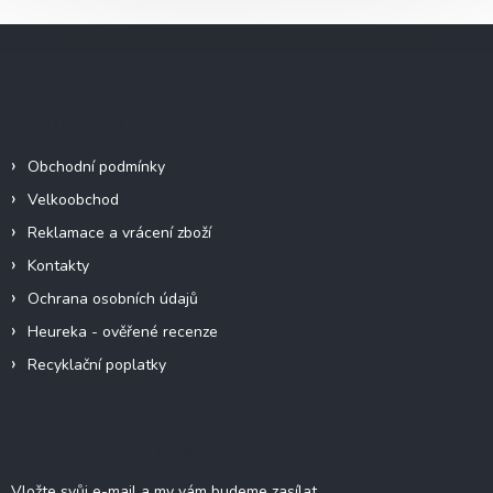
Z
á
p
a
Informace pro vás
t
í
Obchodní podmínky
Velkoobchod
Reklamace a vrácení zboží
Kontakty
Ochrana osobních údajů
Heureka - ověřené recenze
Recyklační poplatky
Odebírat newsletter
Vložte svůj e-mail a my vám budeme zasílat