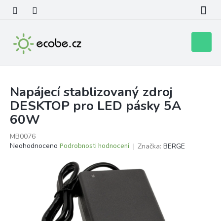
Přejít
na
obsah
Nákupní
košík
Napájecí stablizovaný zdroj
DESKTOP pro LED pásky 5A
60W
MB0076
Průměrné
Neohodnoceno
Podrobnosti hodnocení
Značka:
BERGE
hodnocení
produktu
je
0,0
z
5
hvězdiček.