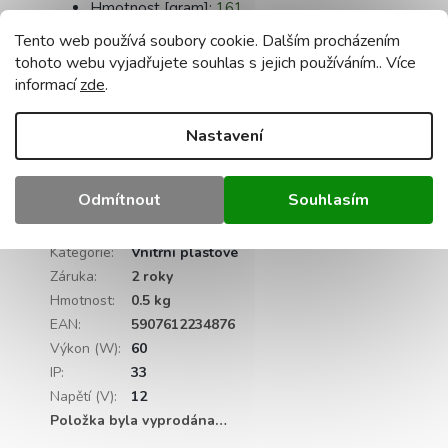
Hmotnost [gram]:
161
Certifikáty:
CE, RoHS
Tento web používá soubory cookie. Dalším procházením
tohoto webu vyjadřujete souhlas s jejich používáním.. Více
informací
zde
.
Nové, nikdy nepoužívané zboží
Nastavení
Zboží skladem
Záruka:
24 měsíců
Odmítnout
Souhlasím
Doplňkové parametry
Kategorie
:
Vnitřní plastové
Záruka
:
2 roky
Hmotnost
:
0.5 kg
EAN
:
5907612234876
Výkon (W)
:
60
IP
:
33
Napětí (V)
:
12
Položka byla vyprodána…