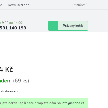
ze
Recyklační poplatky
Přihlášení
d 9:00 do 14:00:
Nákupní
Prázdný košík
591 140 199
košík
4 Kč
á
ladem
(69 ks)
sti doručení
i jste někde lepší cenu? Napište nám na
info@ecobe.cz
.