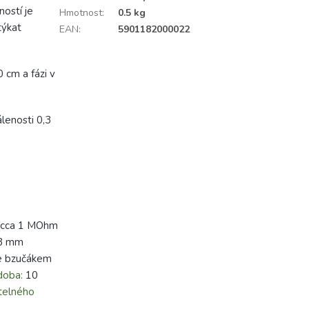
ostí je
Hmotnost
:
0.5 kg
týkat
EAN
:
5901182000022
 cm a fázi v
lenosti 0,3
: cca 1 MOhm
 3 mm
ce bzučákem
doba:
10
telného