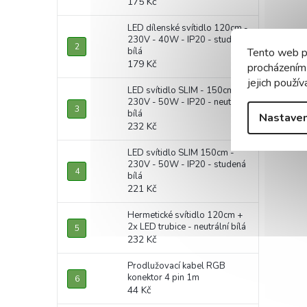
175 Kč
LED dílenské svítidlo 120cm -
230V - 40W - IP20 - studená
bílá
Tento web p
179 Kč
procházením
jejich použív
LED svítidlo SLIM - 150cm -
230V - 50W - IP20 - neutrální
bílá
Nastaven
232 Kč
LED svítidlo SLIM 150cm -
230V - 50W - IP20 - studená
bílá
221 Kč
Hermetické svítidlo 120cm +
2x LED trubice - neutrální bílá
232 Kč
Prodlužovací kabel RGB
konektor 4 pin 1m
44 Kč