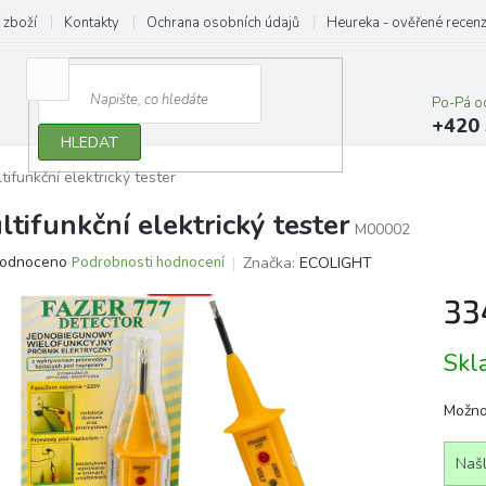
 zboží
Kontakty
Ochrana osobních údajů
Heureka - ověřené recen
Po-Pá o
+420 
HLEDAT
tifunkční elektrický tester
ltifunkční elektrický tester
M00002
ěrné
odnoceno
Podrobnosti hodnocení
Značka:
ECOLIGHT
ocení
33
ktu
Měrn
Sk
cena:
iček.
Možno
Našl