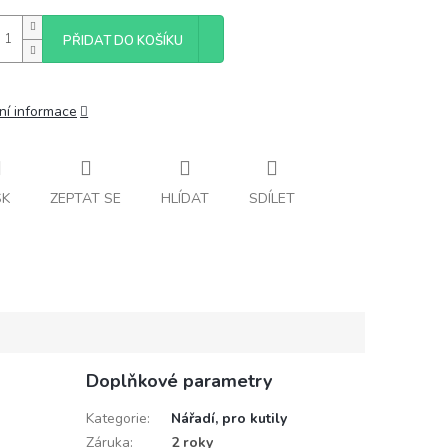
PŘIDAT DO KOŠÍKU
ní informace
SK
ZEPTAT SE
HLÍDAT
SDÍLET
Doplňkové parametry
Kategorie
:
Nářadí, pro kutily
Záruka
:
2 roky