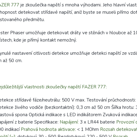
AZER 777
je zkoušečka napětí s mnoha výhodami. Jeho hlavní vlastn
hopnost detekovat střídavé napětí, aniž byste se museli přímo do
estovaného předmětu.
ster Phaser umožňuje detekovat dráty ve stěnách v hloubce až 10
stech, kde je přímý kontakt nemožný.
ynulé nastavení citlivosti detekce umožňuje detekci napětí ze vzdá
 až 50 cm.
jdůležitější vlastnosti zkoušečky napětí FAZER 777:
tekce střídavé fáze/neutrálu: 500 V max. Testování průchodnosti
tekce živého vodiče (bezkontaktní): 0,3 cm až 50 cm Šířka hrotu:
astová spona Optická indikace s LED indikátorem Zvuková indika
pájení z baterie Specifikace:
Napájení:
3 x LR44 baterie
Provozní 
0 indikací
Prahová hodnota aktivace:
< 1 MOhm
Rozsah detekova
pětí [~]:
dotykový 30 - 500 Bezdotykový 220 - 500 V
Rozsah