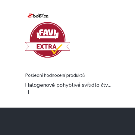
Poslední hodnocení produktů
Halogenové pohyblivé svítidlo čtvercové chrom
|
Hodnocení produktu je 5 z 5 hvězdiček.
Z
á
p
a