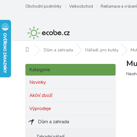
Přejít
Obchodní podmínky
Velkoobchod
Reklamace a vrácení
na
obsah
Domů
Dům a zahrada
Nářadí, pro kutily
Mul
Mu
P
Přeskočit
o
Kategorie
kategorie
Prům
Neoh
s
hodn
t
Novinky
produ
r
je
a
Akční zboží
0,0
n
z
Výprodeje
5
n
hvězd
í
Dům a zahrada
p
a
n
Zahradní nářadí