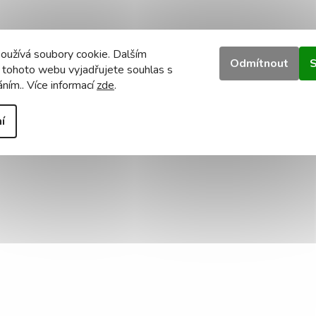
oužívá soubory cookie. Dalším
Odmítnout
S
 tohoto webu vyjadřujete souhlas s
áním.. Více informací
zde
.
í