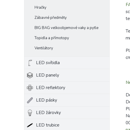
F
Hračky
sc
Zábavné předměty
t
BIG BAG velkoobjemové vaky a pytle
Te
mí
Topidla a přímotopy
Ventilátory
Pl
cm
LED svítidla
LED panely
Ne
LED reflektory
De
LED pásky
De
Pl
LED žárovky
Na
00
LED trubice
na