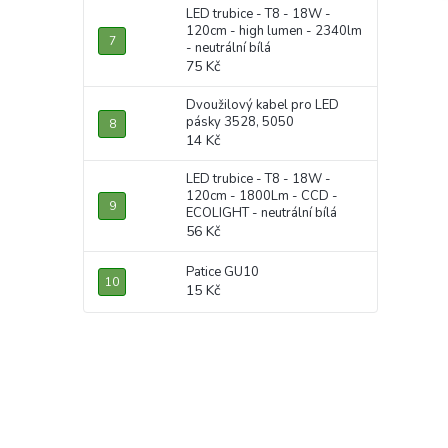
LED trubice - T8 - 18W -
120cm - high lumen - 2340lm
- neutrální bílá
75 Kč
Dvoužilový kabel pro LED
pásky 3528, 5050
14 Kč
LED trubice - T8 - 18W -
120cm - 1800Lm - CCD -
ECOLIGHT - neutrální bílá
56 Kč
Patice GU10
15 Kč