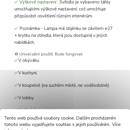
✅
Výškové nastavení
: Svítidlo je vybaveno táhly
umožňujícími výškové nastavení, což umožňuje
přizpůsobit osvětlení různým interiérům.
✅ Poznámka - Lampa má objímku se závitem e27
+ krytku na stínidla, která jsou dostupná v jiných
nabídkách.
♻️ Univerzální použití. Bude fungovat:
✅V obýváku.
✅V kuchyni.
✅V koupelně (na suchém místě, ne voděodolné).
✅V lobby.
✅V dětském pokoji
Tento web používá soubory cookie. Dalším procházením
✅V ložnici.
tohoto webu vyjadřujete souhlas s jejich používáním.. Více