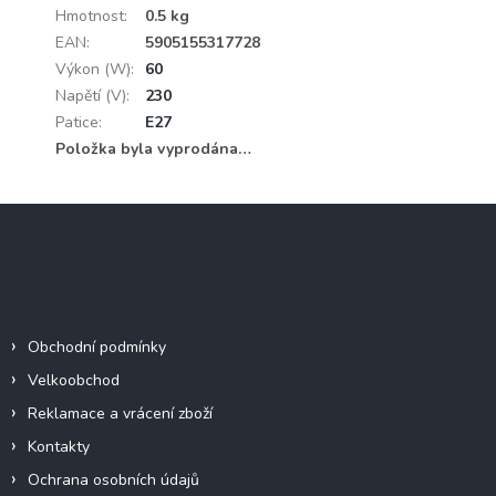
Hmotnost
:
0.5 kg
EAN
:
5905155317728
Výkon (W)
:
60
Napětí (V)
:
230
Patice
:
E27
Položka byla vyprodána…
Z
á
p
a
Informace pro vás
t
í
Obchodní podmínky
Velkoobchod
Reklamace a vrácení zboží
Kontakty
Ochrana osobních údajů