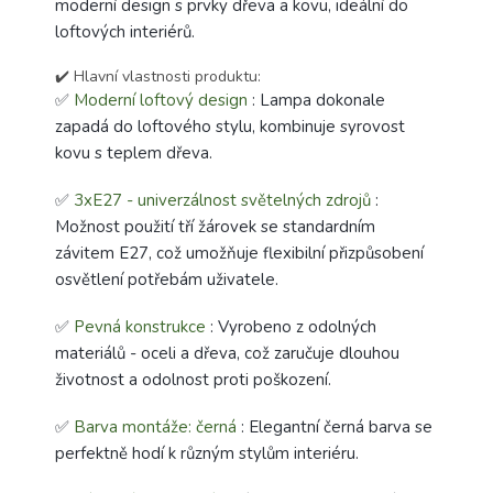
moderní design s prvky dřeva a kovu, ideální do
loftových interiérů.
✔️ Hlavní vlastnosti produktu:
✅
Moderní loftový design
: Lampa dokonale
zapadá do loftového stylu, kombinuje syrovost
kovu s teplem dřeva.
✅
3xE27 - univerzálnost světelných zdrojů
:
Možnost použití tří žárovek se standardním
závitem E27, což umožňuje flexibilní přizpůsobení
osvětlení potřebám uživatele.
✅
Pevná konstrukce
: Vyrobeno z odolných
materiálů - oceli a dřeva, což zaručuje dlouhou
životnost a odolnost proti poškození.
✅
Barva montáže: černá
: Elegantní černá barva se
perfektně hodí k různým stylům interiéru.