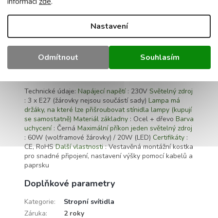
informací
zde
.
✅V dětském pokoji.
Nastavení
✅Na chodbě
✅ Kancelář.
Odmítnout
Souhlasím
✅A na mnoha dalších místech.
Technické údaje:
Napájecí napětí
: 230V
Světelný zdroj
: 3 x E27 (žárovky nejsou součástí sady)
Lampa má
držáky, na které lze přišroubovat stínidla lampy (kupují
se samostatně)
Materiál základny
: Ocel + dřevo
Barva
uchycení
: Černá
Maximální příkon jeden světelný zdroj
: 60W (wolframové žárovky) / 20W (LED)
Certifikáty
:
CE, RoHS
Další vlastnosti
: Vestavěná montážní kostka
pro snadné připojení, nastavení výšky pomocí kabelů a
paprsku
Doplňkové parametry
Kategorie
:
Stropní svítidla
Záruka
:
2 roky