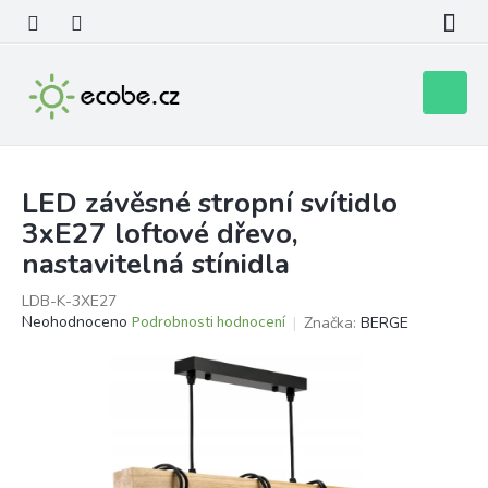
Přejít
na
obsah
Nákupní
košík
LED závěsné stropní svítidlo
3xE27 loftové dřevo,
nastavitelná stínidla
LDB-K-3XE27
Průměrné
Neohodnoceno
Podrobnosti hodnocení
Značka:
BERGE
hodnocení
produktu
je
0,0
z
5
hvězdiček.