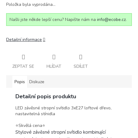
Položka byla vyprodána…
Našli jste někde lepší cenu? Napište nám na
info@ecobe.cz
.
Detailní informace
ZEPTAT SE
HLÍDAT
SDÍLET
Popis
Diskuze
Detailní popis produktu
LED závěsné stropní svítidlo 3xE27 loftové dřevo,
nastavitelná stínidla
⭐️Skvělá cena⭐️
Stylové závěsné stropní svítidlo kombinující