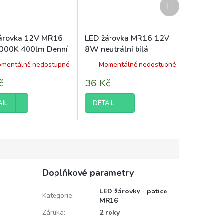
Další
produkt
árovka 12V MR16
LED žárovka MR16 12V
000K 400lm Denní
8W neutrální bílá
 Neutrální
mentálně nedostupné
Momentálně nedostupné
č
36 Kč
AIL
DETAIL
Doplňkové parametry
LED žárovky - patice
Kategorie
:
MR16
Záruka
:
2 roky