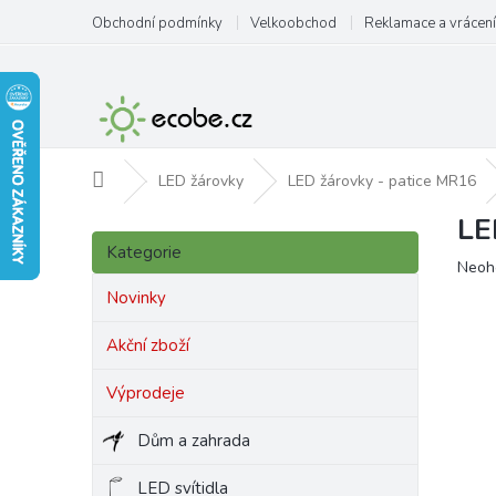
Přejít
Obchodní podmínky
Velkoobchod
Reklamace a vrácení
na
obsah
Domů
LED žárovky
LED žárovky - patice MR16
LE
P
Přeskočit
o
Kategorie
kategorie
Prům
Neoh
s
hodn
t
Novinky
produ
r
je
a
Akční zboží
0,0
n
z
Výprodeje
5
n
hvězd
í
Dům a zahrada
p
a
LED svítidla
n