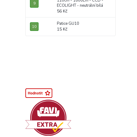
120cm - 1800Lm - CCD -
ECOLIGHT - neutrální bílá
56 Kč
Patice GU10
15 Kč