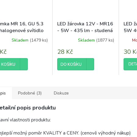
ímka MR 16, GU 5.3
LED žárovka 12V - MR16
LED ž
halogenové svítidlo
- 5W - 435 lm - studená
5W 4
6 Porcelánová
bílá
světlo
Skladem
(1479 ks)
Skladem
(1877 ks)
Mo
 Kč
28 Kč
30 K
DET
 KOŠÍKU
DO KOŠÍKU
pis
Podobné (3)
Diskuze
etailní popis produktu
avní vlastnosti produktu:
ejlepší možný poměr KVALITY a CENY. (cenově výhodný nákup)