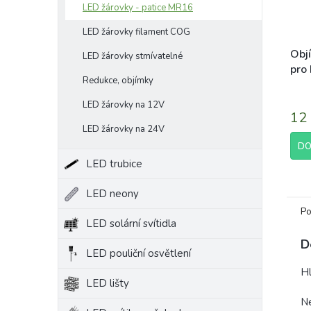
LED žárovky - patice MR16
LED žárovky filament COG
Obj
LED žárovky stmívatelné
pro 
Redukce, objímky
MR1
LED žárovky na 12V
12
LED žárovky na 24V
DO
LED trubice
LED neony
Po
LED solární svítidla
D
LED pouliční osvětlení
Hl
LED lišty
N