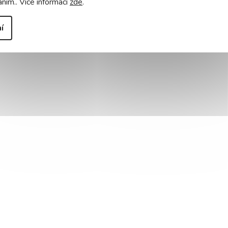
áním.. Více informací
zde
.
í