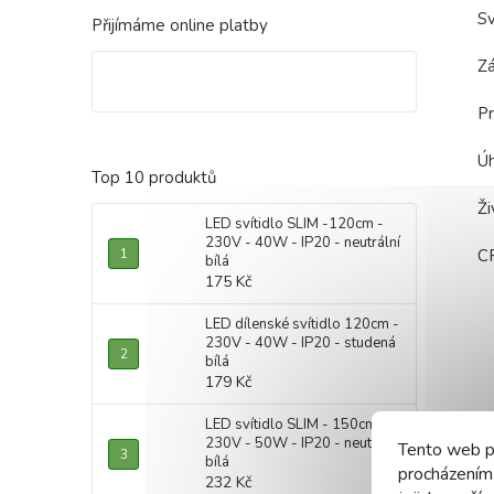
Sv
Přijímáme online platby
Zá
Pr
Úh
Top 10 produktů
Ž
LED svítidlo SLIM -120cm -
230V - 40W - IP20 - neutrální
C
bílá
175 Kč
LED dílenské svítidlo 120cm -
230V - 40W - IP20 - studená
bílá
179 Kč
LED svítidlo SLIM - 150cm -
230V - 50W - IP20 - neutrální
Tento web p
bílá
procházením
232 Kč