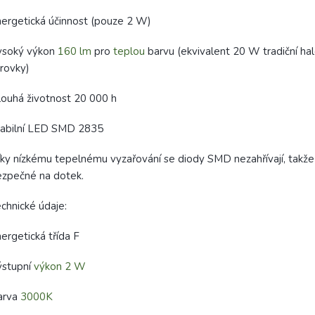
ergetická účinnost (pouze 2 W)
ysoký výkon
160 lm
pro
teplou
barvu (ekvivalent 20 W tradiční h
rovky)
ouhá životnost 20 000 h
tabilní LED SMD 2835
ky nízkému tepelnému vyzařování se diody SMD nezahřívají, takže
zpečné na dotek.
chnické údaje:
ergetická třída F
ýstupní
výkon 2 W
arva
3000K