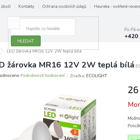
 zboží
Kontakty
Ochrana osobních údajů
Heureka - ověřené recen
Po-Pá o
+420 
HLEDAT
LED žárovka MR16 12V 2W teplá bílá
D žárovka MR16 12V 2W teplá bílá
E
ěrné
odnoceno
Podrobnosti hodnocení
Značka:
ECOLIGHT
ocení
26
ktu
Měrn
Mom
cena:
iček.
Možno
Polož