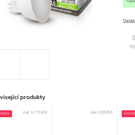
Našl
Detail
TI
visející produkty
Kód:
EC79638
Kód:
MZ0056
VINKA
NOVI