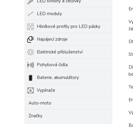
LED svítilny a čelovky
En
LED moduly
V
Hliníkové profily pro LED pásky
žá
Napájecí zdroje
Dl
Elektrické příslušenství
S
Pohybová čidla
Dí
be
Baterie, akumulátory
Te
Vypínače
En
Auto-moto
V
Značky
B