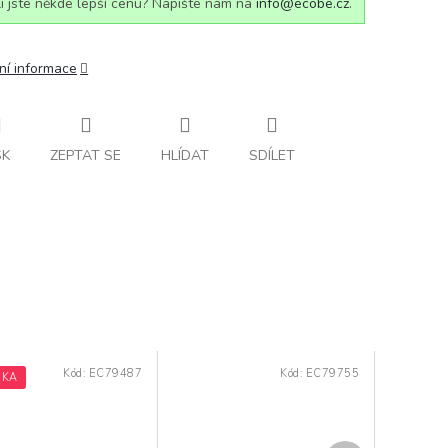
i jste někde lepší cenu? Napište nám na
info@ecobe.cz
.
ní informace
SK
ZEPTAT SE
HLÍDAT
SDÍLET
Kód:
EC79487
Kód:
EC79755
NKA