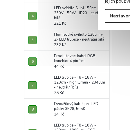
jejich použív
LED svítidlo SLIM 150cm -
230V - 50W - IP20 - studená
Nastaven
bílá
221 Kč
Hermetické svítidlo 120cm +
2x LED trubice - neutrální bílá
232 Kč
Prodlužovací kabel RGB
konektor 4 pin 1m
44 Kč
LED trubice - T8 - 18W -
120cm - high lumen - 2340lm
- neutrální bílá
75 Kč
Dvoužilový kabel pro LED
pásky 3528, 5050
14 Kč
LED trubice - T8 - 18W -