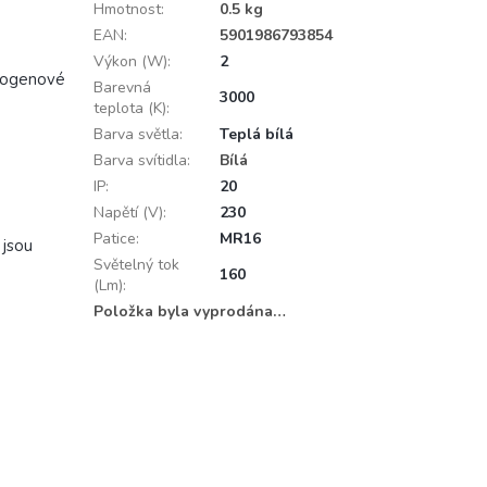
Hmotnost
:
0.5 kg
EAN
:
5901986793854
Výkon (W)
:
2
alogenové
Barevná
3000
teplota (K)
:
Barva světla
:
Teplá bílá
Barva svítidla
:
Bílá
IP
:
20
Napětí (V)
:
230
Patice
:
MR16
 jsou
Světelný tok
160
(Lm)
:
Položka byla vyprodána…