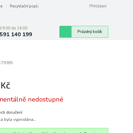
ze
Recyklační poplatky
Přihlášení
d 9:00 do 14:00:
Nákupní
Prázdný košík
591 140 199
košík
C79385
 Kč
á
entálně nedostupné
sti doručení
ka byla vyprodána…