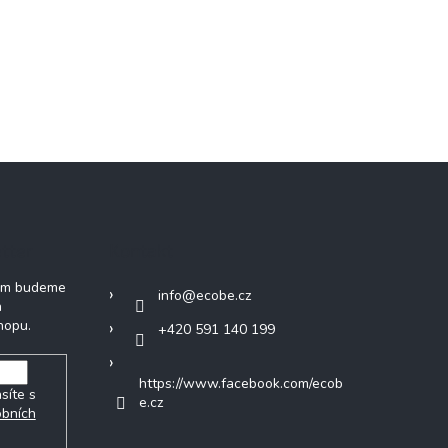
tter
Kontakt
vám budeme
info
@
ecobe.cz
h
hopu.
+420 591 140 199
https://www.facebook.com/ecob
síte s
e.cz
obních