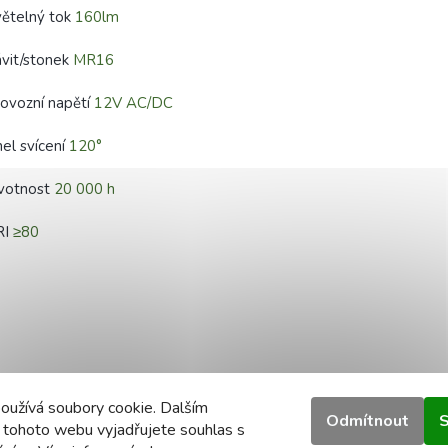
ětelný tok
160lm
vit/stonek
MR16
ovozní napětí
12V AC/DC
el svícení
120°
ivotnost
20 000 h
RI
≥80
oužívá soubory cookie. Dalším
Odmítnout
S
 tohoto webu vyjadřujete souhlas s