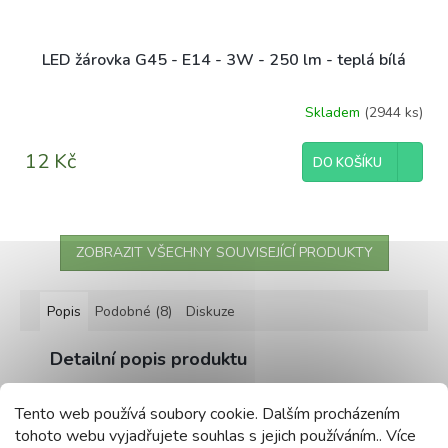
LED žárovka G45 - E14 - 3W - 250 lm - teplá bílá
Skladem
(2944 ks)
12 Kč
DO KOŠÍKU
ZOBRAZIT VŠECHNY SOUVISEJÍCÍ PRODUKTY
Popis
Podobné (8)
Diskuze
Detailní popis produktu
Parametry:
Tento web používá soubory cookie. Dalším procházením
tohoto webu vyjadřujete souhlas s jejich používáním.. Více
Barva -
studená bílá