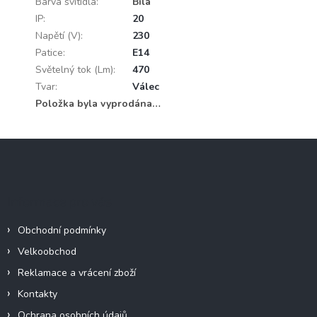
Barva svítidla
:
Bílá
IP
:
20
Napětí (V)
:
230
Patice
:
E14
Světelný tok (Lm)
:
470
Tvar
:
Válec
Položka byla vyprodána…
Z
á
p
a
Informace pro vás
t
í
Obchodní podmínky
Velkoobchod
Reklamace a vrácení zboží
Kontakty
Ochrana osobních údajů