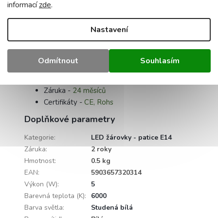
informací
zde
.
Teplota barvy -
6000K
Příkon -
5W
Nastavení
Světelný tok
- 470Lm
Napětí
- 230V
Typ LED -
SMD 2835
Odmítnout
Souhlasím
Životnost -
30 000 h
Úhel svitu -
180°
Záruka -
24 měsíců
Certifikáty -
CE, Rohs
Doplňkové parametry
Kategorie
:
LED žárovky - patice E14
Záruka
:
2 roky
Hmotnost
:
0.5 kg
EAN
:
5903657320314
Výkon (W)
:
5
Barevná teplota (K)
:
6000
Barva světla
:
Studená bílá