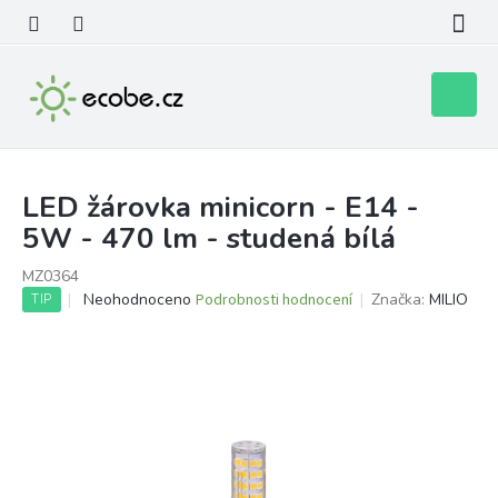
Přejít
na
obsah
Nákupní
košík
LED žárovka minicorn - E14 -
5W - 470 lm - studená bílá
MZ0364
Průměrné
Neohodnoceno
Podrobnosti hodnocení
Značka:
MILIO
TIP
hodnocení
produktu
je
0,0
z
5
hvězdiček.