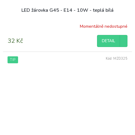
LED žárovka G45 - E14 - 10W - teplá bílá
Momentálně nedostupné
32 Kč
DETAIL
Kód:
MZ0325
TIP