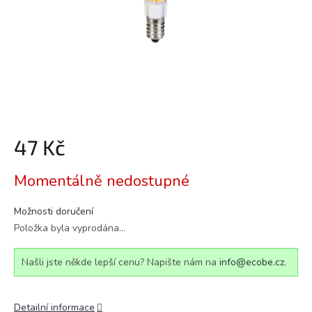
47 Kč
Měrná
Momentálně nedostupné
cena:
Možnosti doručení
Položka byla vyprodána…
Našli jste někde lepší cenu? Napište nám na
info@ecobe.cz
.
Detailní informace