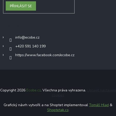
PŘIHLÁSIT SE
Kontakt
info
@
ecobe.cz
+420 591 140 199
https://www.facebook.com/ecobe.cz
Copyright 2026
Ecobe.cz
. Všechna práva vyhrazena.
Upravit nastavení
cookies
Grafický návrh vytvořil a na Shoptet implementoval
Tomáš Hlad
&
Shoptetak.cz
.