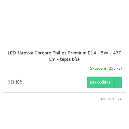
LED žárovka Corepro Philips Premium E14 - 5W - 470
Lm - teplá bílá
Skladem
(295 ks)
Průměrné
hodnocení
produktu
50 Kč
DO KOŠÍKU
je
4,3
z
Kód:
MZ0324
5
hvězdiček.