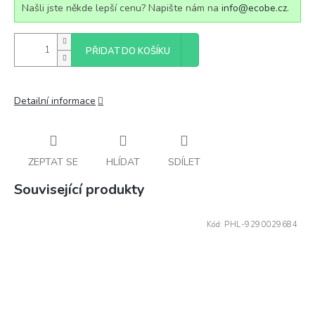
Našli jste někde lepší cenu? Napište nám na
info@ecobe.cz
.
PŘIDAT DO KOŠÍKU
Detailní informace
ZEPTAT SE
HLÍDAT
SDÍLET
Související produkty
Kód:
PHL-9290029684