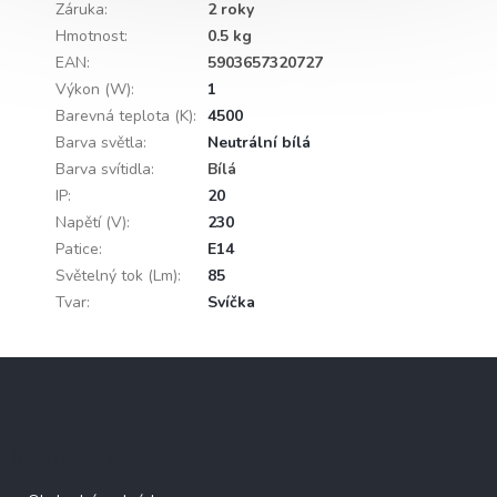
Záruka
:
2 roky
Hmotnost
:
0.5 kg
EAN
:
5903657320727
Výkon (W)
:
1
Barevná teplota (K)
:
4500
Barva světla
:
Neutrální bílá
Barva svítidla
:
Bílá
IP
:
20
Napětí (V)
:
230
Patice
:
E14
Světelný tok (Lm)
:
85
Tvar
:
Svíčka
Z
á
p
a
Informace pro vás
t
í