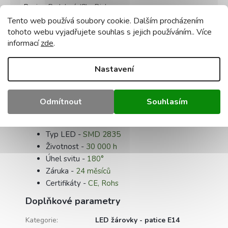
Popis
Podobné (8)
Diskuze
Tento web používá soubory cookie. Dalším procházením
Detailní popis produktu
tohoto webu vyjadřujete souhlas s jejich používáním.. Více
informací
zde
.
Parametry:
Nastavení
Barva -
neutrální bílá
Teplota barvy -
4500K
Příkon -
1W
Odmítnout
Souhlasím
Světelný tok
- 85Lm
Napětí
- 230V
Typ LED -
SMD 2835
Životnost -
30 000 h
Úhel svitu -
180°
Záruka -
24 měsíců
Certifikáty -
CE, Rohs
Doplňkové parametry
Kategorie
:
LED žárovky - patice E14