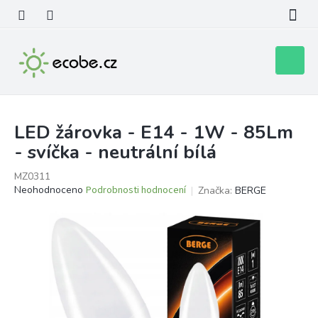
Přejít
na
obsah
Nákupní
košík
LED žárovka - E14 - 1W - 85Lm
- svíčka - neutrální bílá
MZ0311
Průměrné
Neohodnoceno
Podrobnosti hodnocení
Značka:
BERGE
hodnocení
produktu
je
0,0
z
5
hvězdiček.