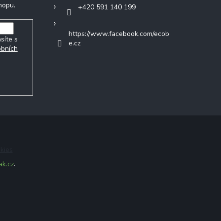
hopu.
+420 591 140 199
https://www.facebook.com/ecob
síte s
e.cz
obních
kies
ak.cz
.