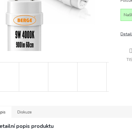
Polož
Našl
Detail
TI
pis
Diskuze
etailní popis produktu