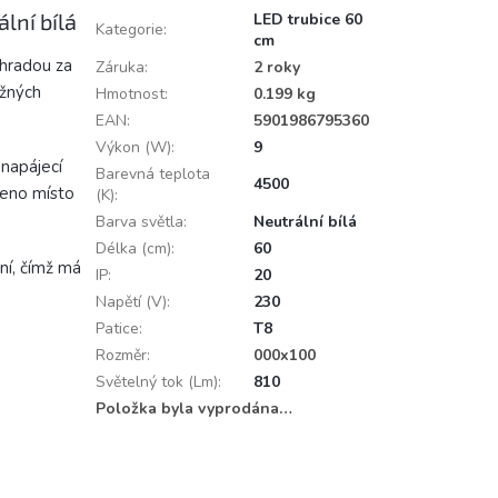
lní bílá
LED trubice 60
Kategorie
:
cm
áhradou za
Záruka
:
2 roky
žných
Hmotnost
:
0.199 kg
EAN
:
5901986795360
Výkon (W)
:
9
napájecí
Barevná teplota
4500
čeno místo
(K)
:
Barva světla
:
Neutrální bílá
Délka (cm)
:
60
ní, čímž má
IP
:
20
Napětí (V)
:
230
Patice
:
T8
Rozměr
:
000x100
Světelný tok (Lm)
:
810
Položka byla vyprodána…