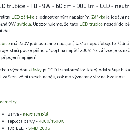
ED trubice - T8 - 9W - 60 cm - 900 lm - CCD - neutrá
alitní
LED zářivka
s jednostranným napájením.
Zářivka
je ideální n
ěžná 9W
svítidla
. Upozorňujeme, že tato
LED trubice
nesedí do bě
ítidel.
ubice
má 230V jednostranné napájení, takže nepotřebujete žádné 
roje, stačí pouze přímo připojit na napětí 230V. Na zářivce je ozna
 připojení napájení.
elkou výhodou
zářivky
je CCD transformátor, který odstraňuje bliká
k zařízení větší rozsah napětí, což má významný vliv na životnost.
rametry:
Barva -
neutralni bílá
Teplota barvy -
4000/4500K
Typ LED -
SMD 2835