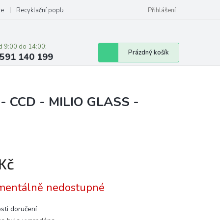
ze
Recyklační poplatky
Přihlášení
d 9:00 do 14:00:
Nákupní
Prázdný košík
591 140 199
košík
 - CCD - MILIO GLASS -
 Kč
á
entálně nedostupné
sti doručení