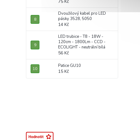
75 Kč
Dvoužilový kabel pro LED
pásky 3528, 5050
14 Kč
LED trubice - T8 - 18W -
120cm - 1800Lm - CCD -
ECOLIGHT - neutrální bílá
56 Kč
Patice GU10
15 Kč