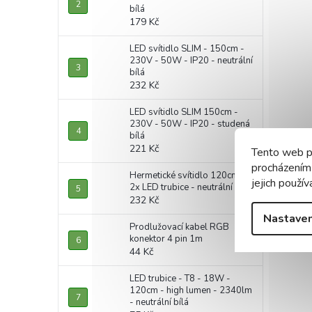
bílá
179 Kč
LED svítidlo SLIM - 150cm -
230V - 50W - IP20 - neutrální
bílá
232 Kč
LED svítidlo SLIM 150cm -
230V - 50W - IP20 - studená
bílá
221 Kč
Tento web p
procházením
Hermetické svítidlo 120cm +
jejich použív
2x LED trubice - neutrální bílá
232 Kč
Nastaven
Prodlužovací kabel RGB
konektor 4 pin 1m
44 Kč
LED trubice - T8 - 18W -
120cm - high lumen - 2340lm
- neutrální bílá