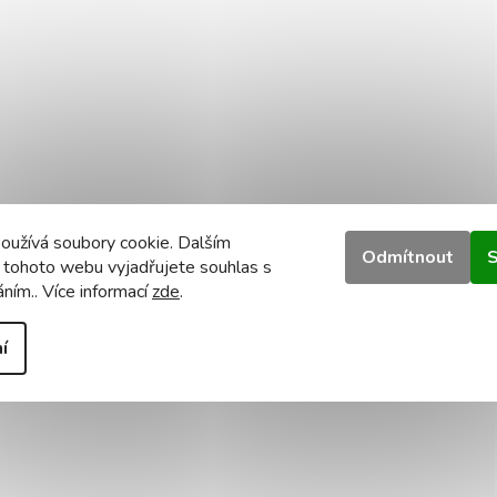
oužívá soubory cookie. Dalším
Odmítnout
S
 tohoto webu vyjadřujete souhlas s
áním.. Více informací
zde
.
í