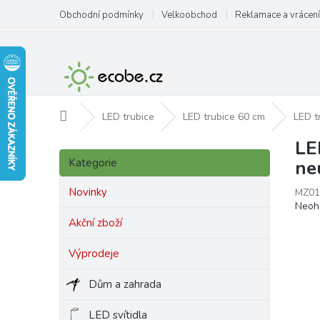
Přejít
Obchodní podmínky
Velkoobchod
Reklamace a vrácení
na
obsah
Domů
LED trubice
LED trubice 60 cm
LED t
LE
P
Přeskočit
o
Kategorie
ne
kategorie
s
t
Novinky
MZ01
Prům
Neoh
r
hodn
a
Akční zboží
produ
n
je
Výprodeje
n
0,0
í
z
Dům a zahrada
p
5
hvězd
a
LED svítidla
n