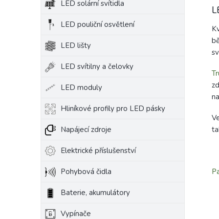
LED solární svítidla
L
LED pouliční osvětlení
Kv
b
LED lišty
sv
LED svítilny a čelovky
Tr
zd
LED moduly
na
Hliníkové profily pro LED pásky
V
ta
Napájecí zdroje
Elektrické příslušenství
Pa
Pohybová čidla
Baterie, akumulátory
Vypínače