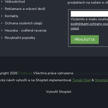
Velkoobchod
produktech na našem e-s
Reklamace a vrácení zboží
Kontakty
Vložením e-mailu souhla
Ochrana osobních údajů
podmínkami ochrany os
údajů
Heureka - ověřené recenze
Recyklační poplatky
PŘIHLÁSIT SE
yright 2026
Ecobe.cz
. Všechna práva vyhrazena.
Upravit nastavení coo
ický návrh vytvořil a na Shoptet implementoval
Tomáš Hlad
&
Shoptet
Vytvořil Shoptet