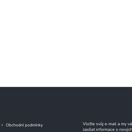
Informace pro vás
Odebírat newsle
Vložte svůj e-mail a my 
Obchodní podmínky
zasílat informace o novýc