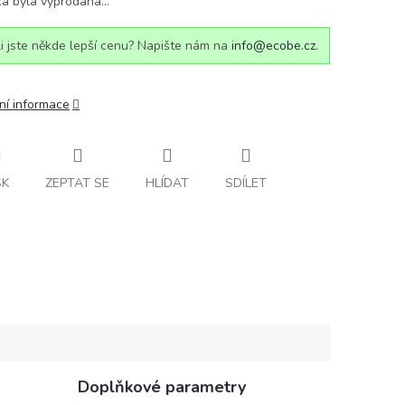
ka byla vyprodána…
i jste někde lepší cenu? Napište nám na
info@ecobe.cz
.
ní informace
SK
ZEPTAT SE
HLÍDAT
SDÍLET
Doplňkové parametry