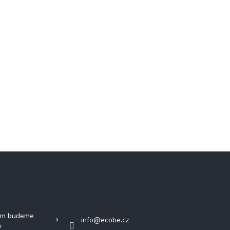
tter
Kontakt
vám budeme
info
@
ecobe.cz
h