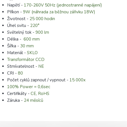
Napětí -
170-260V 50Hz (jednostranné napájení)
Příkon -
9W (náhrada za běžnou zářivku 18W)
Životnost -
25 000 hodin
Úhel svitu -
220°
Světelný tok -
900 l
m
Délka -
600 mm
Šířka -
30 mm
Materiál -
SKLO
Transformátor CCD
Stmívatelnost -
NE
CRI -
80
Počet cyklů zapnout / vypnout -
15 000x
100% Power = 0,6sec
Certifikáty -
CE, RoHS
Záruka -
24 měsíců