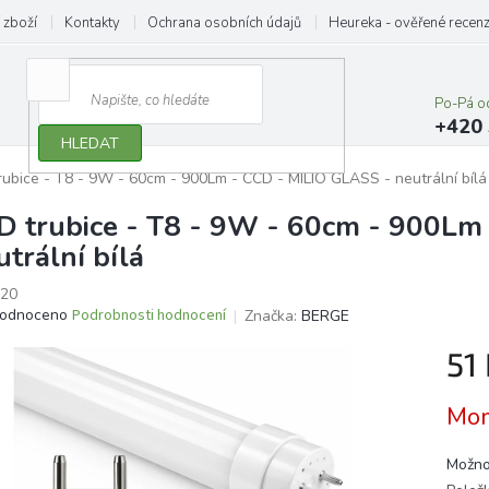
 zboží
Kontakty
Ochrana osobních údajů
Heureka - ověřené recen
Po-Pá o
+420 
HLEDAT
rubice - T8 - 9W - 60cm - 900Lm - CCD - MILIO GLASS - neutrální bílá
D trubice - T8 - 9W - 60cm - 900Lm
utrální bílá
20
ěrné
odnoceno
Podrobnosti hodnocení
Značka:
BERGE
ocení
51
ktu
Měrn
Mom
cena:
iček.
Možno