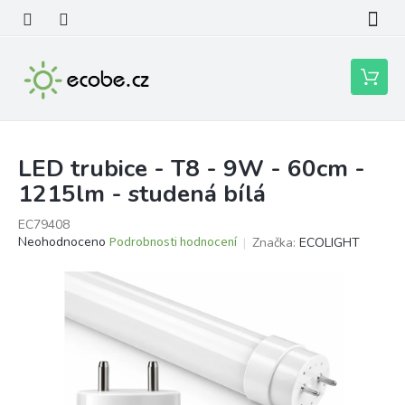
Přejít
na
obsah
Nákupní
košík
LED trubice - T8 - 9W - 60cm -
1215lm - studená bílá
EC79408
Průměrné
Neohodnoceno
Podrobnosti hodnocení
Značka:
ECOLIGHT
hodnocení
produktu
je
0,0
z
5
hvězdiček.