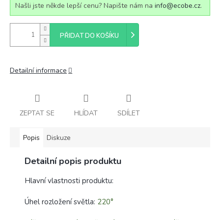
Našli jste někde lepší cenu? Napište nám na
info@ecobe.cz
.
PŘIDAT DO KOŠÍKU
Detailní informace
ZEPTAT SE
HLÍDAT
SDÍLET
Popis
Diskuze
Detailní popis produktu
Hlavní vlastnosti produktu:
Úhel rozložení světla:
220°