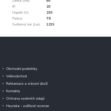
Délka (cm)
:
60
IP
:
20
Napětí (V)
:
230
Patice
:
T8
Světelný tok (Lm)
:
1215
Z
á
p
a
Informace pro vás
t
í
Obchodní podmínky
Velkoobchod
Reklamace a vrácení zboží
Kontakty
Ochrana osobních údajů
Heureka - ověřené recenze