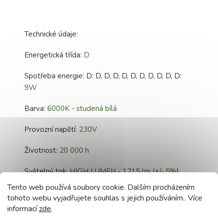
Technické údaje:
Energetická třída:
D
Spotřeba energie: D: D, D, D, D, D, D, D, D, D, D:
9W
Barva:
6000K - studená bílá
Provozní napětí:
230V
Životnost:
20 000 h
Světelný tok:
HIGH LUMEN - 1215 lm (+/- 5%
)
Tento web používá soubory cookie. Dalším procházením
Svítivost:
135 lm/W (+/- 5 %
)
tohoto webu vyjadřujete souhlas s jejich používáním.. Více
informací
zde
.
Typ krytky:
G13