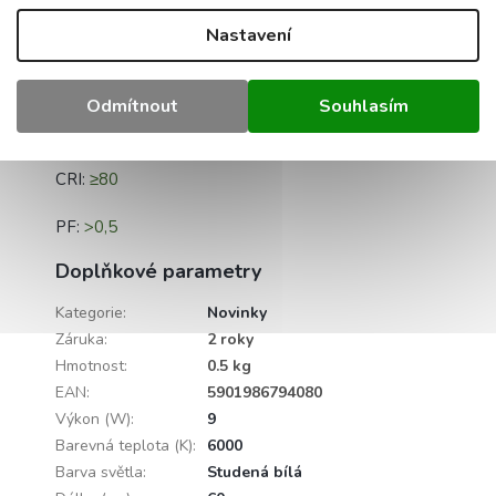
Nastavení
Délka zářivky:
délka žárovky: 60 cm
Úhel osvětlení:
220 stupňů
Odmítnout
Souhlasím
Napájení:
jednostranné
CRI:
≥80
PF:
>0,5
Doplňkové parametry
Kategorie
:
Novinky
Záruka
:
2 roky
Hmotnost
:
0.5 kg
EAN
:
5901986794080
Výkon (W)
:
9
Barevná teplota (K)
:
6000
Barva světla
:
Studená bílá