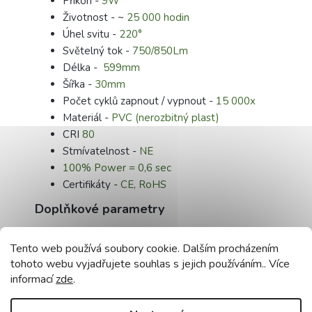
Příkon -
9W
Životnost - ~
25 000 hodin
Úhel svitu -
220°
Světelný tok -
750/850Lm
Délka -
599mm
Šířka -
30mm
Počet cyklů zapnout / vypnout -
15 000x
Materiál -
PVC (nerozbitný plast)
CRI
80
Stmívatelnost -
NE
100% Power = 0,6 sec
Certifikáty -
CE, RoHS
Doplňkové parametry
Kategorie
:
LED trubice 60 cm
Tento web používá soubory cookie. Dalším procházením
Záruka
:
2 roky
tohoto webu vyjadřujete souhlas s jejich používáním.. Více
Hmotnost
:
0.5 kg
informací
zde
.
EAN
:
5907612232377
Výkon (W)
:
9