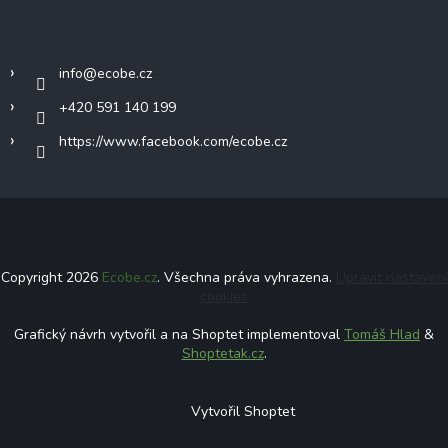
Kontakt
info
@
ecobe.cz
+420 591 140 199
https://www.facebook.com/ecobe.cz
Copyright 2026
Ecobe.cz
. Všechna práva vyhrazena.
Upravit nastavení
cookies
Grafický návrh vytvořil a na Shoptet implementoval
Tomáš Hlad
&
Shoptetak.cz
.
Vytvořil Shoptet