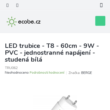
Přejít
na
obsah
Nákupní
košík
LED trubice - T8 - 60cm - 9W -
PVC - jednostranné napájení -
studená bílá
TRU062
Průměrné
Neohodnoceno
Podrobnosti hodnocení
Značka:
BERGE
hodnocení
produktu
je
0,0
z
5
hvězdiček.