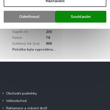
Nastavení
Barevná teplota (K)
:
6000
Barva světla
:
Studená bílá
Délka (cm)
:
60
Odmítnout
Souhlasím
IP
:
20
Materiál
:
PVC
Napětí (V)
:
230
Patice
:
T8
Světelný tok (Lm)
:
900
Položka byla vyprodána…
Z
á
p
a
Informace pro vás
t
í
Obchodní podmínky
Velkoobchod
Reklamace a vrácení zboží