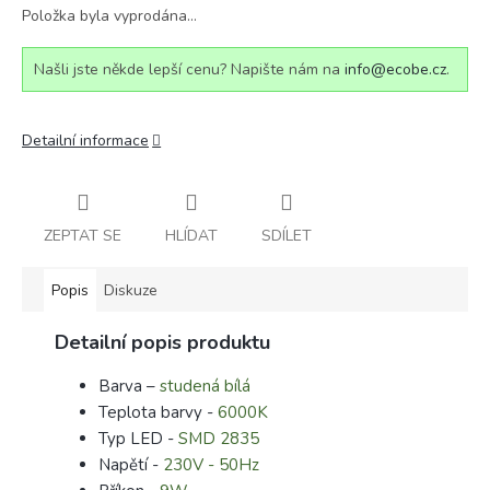
Položka byla vyprodána…
Našli jste někde lepší cenu? Napište nám na
info@ecobe.cz
.
Detailní informace
ZEPTAT SE
HLÍDAT
SDÍLET
Popis
Diskuze
Detailní popis produktu
Barva –
studená bílá
Teplota barvy -
6000K
Typ LED -
SMD 2835
Napětí -
230V - 50Hz