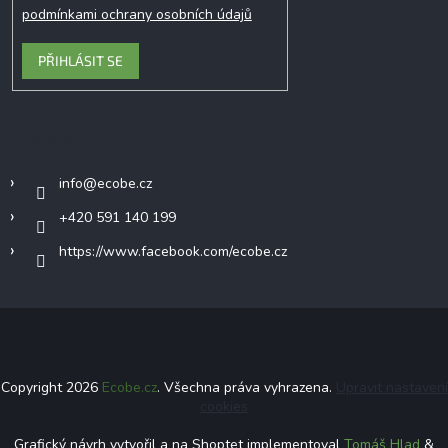
podmínkami ochrany osobních údajů
PŘIHLÁSIT SE
Kontakt
info
@
ecobe.cz
+420 591 140 199
https://www.facebook.com/ecobe.cz
Copyright 2026
Ecobe.cz
. Všechna práva vyhrazena.
Upravit nastavení
cookies
Grafický návrh vytvořil a na Shoptet implementoval
Tomáš Hlad
&