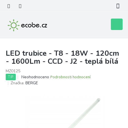
Přejít
na
obsah
Nákupní
košík
LED trubice - T8 - 18W - 120cm
- 1600Lm - CCD - J2 - teplá bílá
MZ0125
Průměrné
Neohodnoceno
Podrobnosti hodnocení
TIP
hodnocení
Značka:
BERGE
produktu
je
0,0
z
5
hvězdiček.