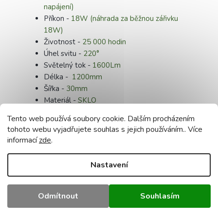
napájení)
Příkon -
18W (náhrada za běžnou zářivku
18W)
Životnost -
25 000 hodin
Úhel svitu -
220°
Světelný tok -
1600Lm
Délka -
1200mm
Šířka -
30mm
Materiál -
SKLO
Transformátor CCD
Tento web používá soubory cookie. Dalším procházením
Stmívatelnost -
NE
tohoto webu vyjadřujete souhlas s jejich používáním.. Více
CRI -
80
informací
zde
.
Počet cyklů zapnout / vypnout -
15 000x
100% Power = 0,6sec
Nastavení
Certifikáty -
CE, RoHS
Záruka -
24 měsíců
Odmítnout
Souhlasím
Doplňkové parametry
Kategorie
:
LED trubice 120 cm