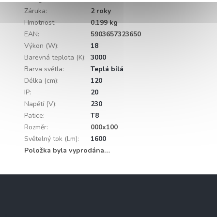
Záruka
:
2 roky
Hmotnost
:
0.199 kg
EAN
:
5903657323650
Výkon (W)
:
18
Barevná teplota (K)
:
3000
Barva světla
:
Teplá bílá
Délka (cm)
:
120
IP
:
20
Napětí (V)
:
230
Patice
:
T8
Rozměr
:
000x100
Světelný tok (Lm)
:
1600
Položka byla vyprodána…
Z
á
p
a