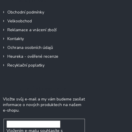
Informace pro vás
t
í
Obchodní podmínky
Velkoobchod
Reklamace a vrácení zboží
Kontakty
Ochrana osobních údajů
Heureka - ověřené recenze
Recyklační poplatky
Odebírat newsletter
Vložte svůj e-mail a my vám budeme zasílat
informace o nových produktech na našem
e-shopu.
Vložením e-mailu souhlasíte s