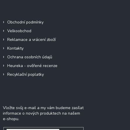
p
a
Informace pro vás
t
í
Obchodní podmínky
Velkoobchod
Reklamace a vrácení zboží
Kontakty
Ochrana osobních údajů
Heureka - ověřené recenze
Recyklační poplatky
Odebírat newsletter
Vložte svůj e-mail a my vám budeme zasílat
informace o nových produktech na našem
e-shopu.