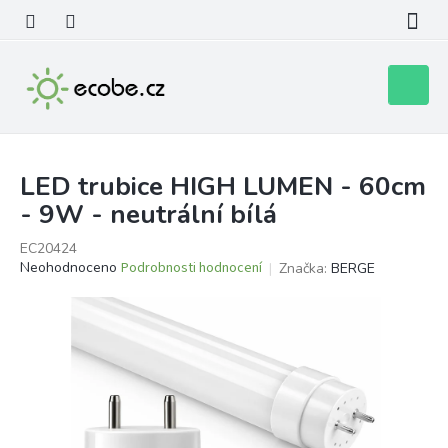
Přejít
na
obsah
Nákupní
košík
LED trubice HIGH LUMEN - 60cm
- 9W - neutrální bílá
EC20424
Průměrné
Neohodnoceno
Podrobnosti hodnocení
Značka:
BERGE
hodnocení
produktu
je
0,0
z
5
hvězdiček.