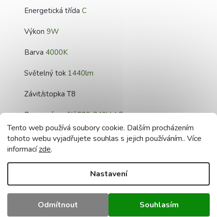
Energetická třída
C
Výkon
9W
Barva
4000K
Světelný tok
1440lm
Závit/stopka T8
Provozní napětí
220-240V AC
Tento web používá soubory cookie. Dalším procházením
Jednostranné
napájení
tohoto webu vyjadřujete souhlas s jejich používáním.. Více
informací
zde
.
Vyzařovací úhel
220°
Nastavení
Životnost
25 000 hodin
CRI ≥81
Odmítnout
Souhlasím