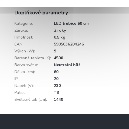
Délka
60cm
Doplňkové parametry
Kategorie
:
LED trubice 60 cm
Záruka
:
2 roky
Hmotnost
:
0.5 kg
EAN
:
5905036204246
Výkon (W)
:
9
Barevná teplota (K)
:
4500
Barva světla
:
Neutrální bílá
Délka (cm)
:
60
IP
:
20
Napětí (V)
:
230
Patice
:
T8
Světelný tok (Lm)
:
1440
Z
á