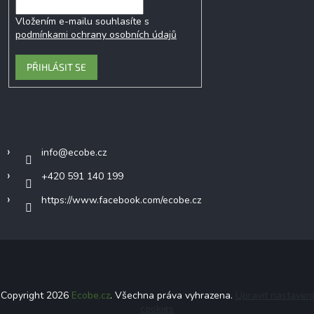
Vložením e-mailu souhlasíte s
podmínkami ochrany osobních údajů
PŘIHLÁSIT SE
Kontakt
info
@
ecobe.cz
+420 591 140 199
https://www.facebook.com/ecobe.cz
Copyright 2026
Ecobe.cz
. Všechna práva vyhrazena.
Upravit nastavení
cookies