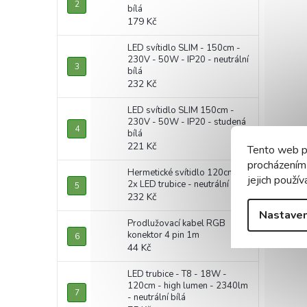
bílá
179 Kč
LED svítidlo SLIM - 150cm -
230V - 50W - IP20 - neutrální
bílá
232 Kč
LED svítidlo SLIM 150cm -
230V - 50W - IP20 - studená
bílá
221 Kč
Tento web p
procházením
Hermetické svítidlo 120cm +
jejich použív
2x LED trubice - neutrální bílá
232 Kč
Nastaven
Prodlužovací kabel RGB
konektor 4 pin 1m
44 Kč
LED trubice - T8 - 18W -
120cm - high lumen - 2340lm
- neutrální bílá