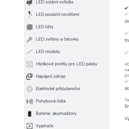
LED solární svítidla
✔️
✅
LED pouliční osvětlení
ús
LED lišty
✅
LED svítilny a čelovky
tr
LED moduly
Hliníkové profily pro LED pásky
4
na
js
Napájecí zdroje
✅
do
Elektrické příslušenství
Te
Pohybová čidla
En
Baterie, akumulátory
V
Vypínače