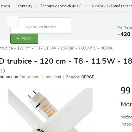
 zboží
Kontakty
Ochrana osobních údajů
Heureka - ověřené recen
Po-Pá o
+420 
HLEDAT
trubice - 120 cm - T8 - 11,5W - 1840lm - 160LM/W - 4000K
D trubice - 120 cm - T8 - 11,5W - 
30
ěrné
odnoceno
Podrobnosti hodnocení
Značka:
BERGE
ocení
99
ktu
Měrn
Mom
cena:
iček.
Možno
Polož