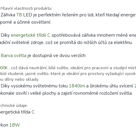
 Hlavní vlastnosti produktu:
 Zářivka
T8
LED je perfektním řešením pro lidi, kteří hledají energe
porné a účinné osvětlení.
 Díky
energetické třídě C
spotřebovává zářivka mnohem méně ene
adiční světelné zdroje, což se promítá do nižších účtů za elektřinu.
✅
Barva světla
je dostupná ve dvou verzích:
000K
, což dává neutrální, bílé světlo, ideální pro pracovní a studijní mís
bízí studené, jasné světlo, které je ideální pro prostory vyžadující vysok
ou dílny nebo sklady.
 Díky vysokému světelnému toku
1840lm
a širokému úhlu svícení
konale osvítí i velké plochy a zajistí rovnoměrné rozložení světla.
chnické údaje:
ergetická třída
C
ýkon
18W