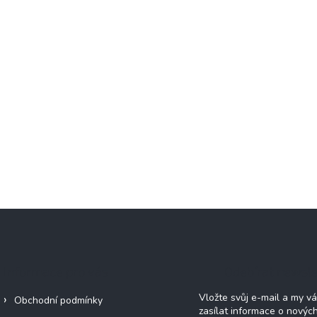
Informace pro vás
Odebírat newsle
Vložte svůj e-mail a my 
Obchodní podmínky
zasílat informace o novýc