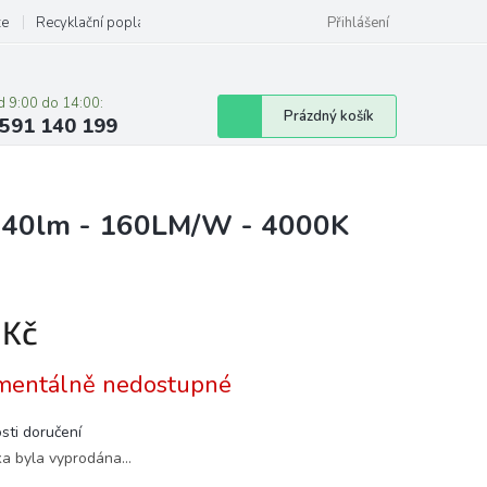
ze
Recyklační poplatky
Přihlášení
d 9:00 do 14:00:
Nákupní
Prázdný košík
591 140 199
košík
1840lm - 160LM/W - 4000K
 Kč
á
entálně nedostupné
sti doručení
ka byla vyprodána…