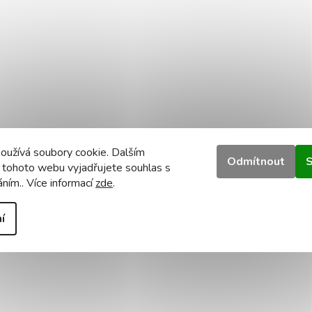
oužívá soubory cookie. Dalším
Odmítnout
S
 tohoto webu vyjadřujete souhlas s
áním.. Více informací
zde
.
í