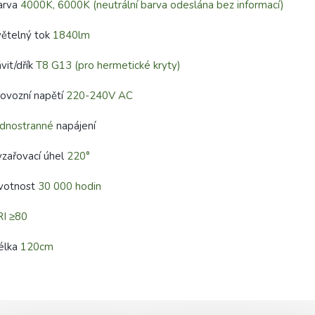
arva
4000K, 6000K (neutrální barva odeslána bez informací)
ětelný tok
1840lm
vit/dřík
T8 G13 (pro hermetické kryty)
ovozní napětí
220-240V AC
ednostranné
napájení
zařovací úhel
220°
ivotnost
30 000 hodin
RI ≥80
élka
120cm