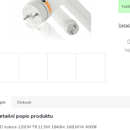
Našl
Detail
TI
pis
Diskuze
etailní popis produktu
D trubice 120CM T8 11,5W 1840lm 160LM/W 4000K