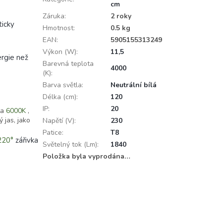
cm
Záruka
:
2 roky
ticky
Hmotnost
:
0.5 kg
EAN
:
5905155313249
Výkon (W)
:
11,5
rgie než
Barevná teplota
4000
(K)
:
Barva světla
:
Neutrální bílá
Délka (cm)
:
120
IP
:
20
ta
6000K
,
ý jas, jako
Napětí (V)
:
230
Patice
:
T8
220°
zářivka
Světelný tok (Lm)
:
1840
Položka byla vyprodána…