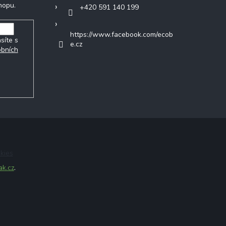
hopu.
+420 591 140 199
https://www.facebook.com/ecob
síte s
e.cz
obních
kies
ak.cz
.