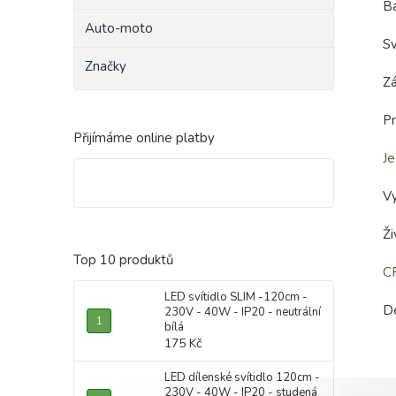
B
Auto-moto
Sv
Značky
Zá
Pr
Přijímáme online platby
J
Vy
Ž
Top 10 produktů
C
LED svítidlo SLIM -120cm -
D
230V - 40W - IP20 - neutrální
bílá
175 Kč
LED dílenské svítidlo 120cm -
230V - 40W - IP20 - studená