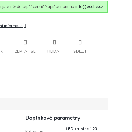
i jste někde lepší cenu? Napište nám na
info@ecobe.cz
.
ní informace
SK
ZEPTAT SE
HLÍDAT
SDÍLET
Doplňkové parametry
LED trubice 120
Kategorie
: