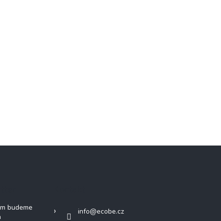
tter
Kontakt
vám budeme
info
@
ecobe.cz
h