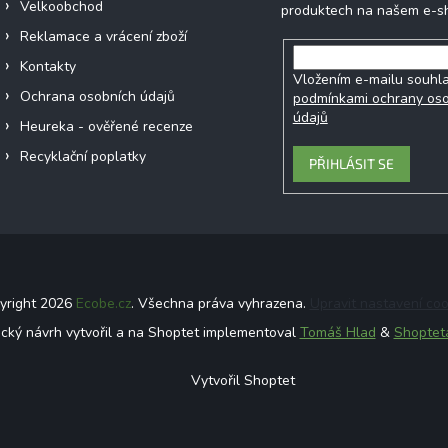
Velkoobchod
produktech na našem e-s
Reklamace a vrácení zboží
Kontakty
Vložením e-mailu souhla
Ochrana osobních údajů
podmínkami ochrany os
údajů
Heureka - ověřené recenze
Recyklační poplatky
PŘIHLÁSIT SE
yright 2026
Ecobe.cz
. Všechna práva vyhrazena.
Upravit nastavení coo
ický návrh vytvořil a na Shoptet implementoval
Tomáš Hlad
&
Shoptet
Vytvořil Shoptet