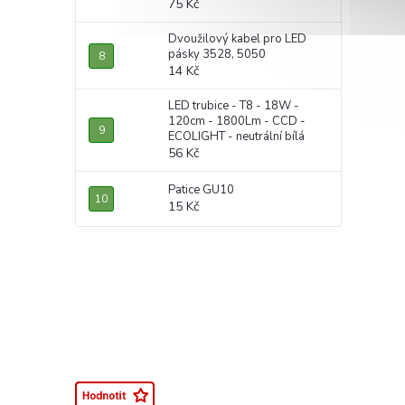
75 Kč
Dvoužilový kabel pro LED
pásky 3528, 5050
14 Kč
LED trubice - T8 - 18W -
120cm - 1800Lm - CCD -
ECOLIGHT - neutrální bílá
56 Kč
Patice GU10
15 Kč