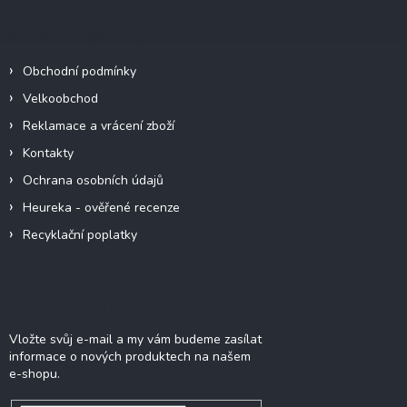
p
a
Informace pro vás
t
í
Obchodní podmínky
Velkoobchod
Reklamace a vrácení zboží
Kontakty
Ochrana osobních údajů
Heureka - ověřené recenze
Recyklační poplatky
Odebírat newsletter
Vložte svůj e-mail a my vám budeme zasílat
informace o nových produktech na našem
e-shopu.