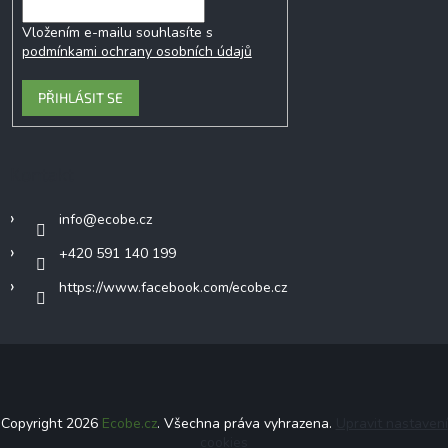
Vložením e-mailu souhlasíte s
podmínkami ochrany osobních údajů
PŘIHLÁSIT SE
Kontakt
info
@
ecobe.cz
+420 591 140 199
https://www.facebook.com/ecobe.cz
Copyright 2026
Ecobe.cz
. Všechna práva vyhrazena.
Upravit nastavení
cookies