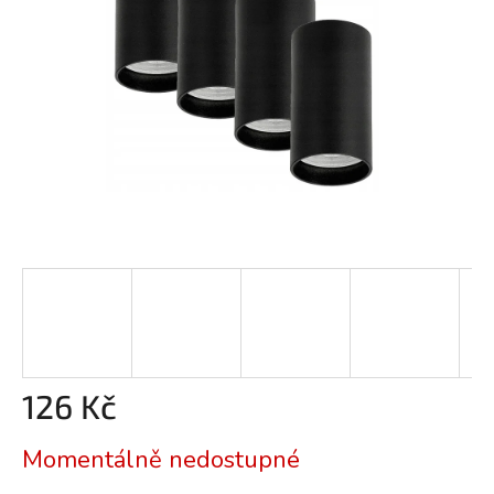
126 Kč
Měrná
Momentálně nedostupné
cena: