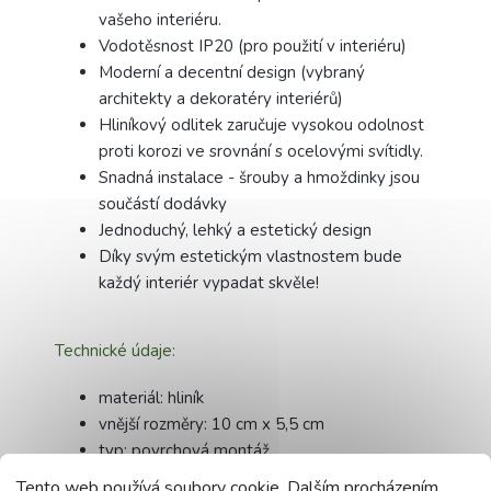
vašeho interiéru.
Vodotěsnost IP20 (pro použití v interiéru)
Moderní a decentní design (vybraný
architekty a dekoratéry interiérů)
Hliníkový odlitek zaručuje vysokou odolnost
proti korozi ve srovnání s ocelovými svítidly.
Snadná instalace - šrouby a hmoždinky jsou
součástí dodávky
Jednoduchý, lehký a estetický design
Díky svým estetickým vlastnostem bude
každý interiér vypadat skvěle!
Technické údaje:
materiál: hliník
vnější rozměry: 10 cm x 5,5 cm
typ: povrchová montáž
maximální příkon žárovky: LED 10 W /
Tento web používá soubory cookie. Dalším procházením