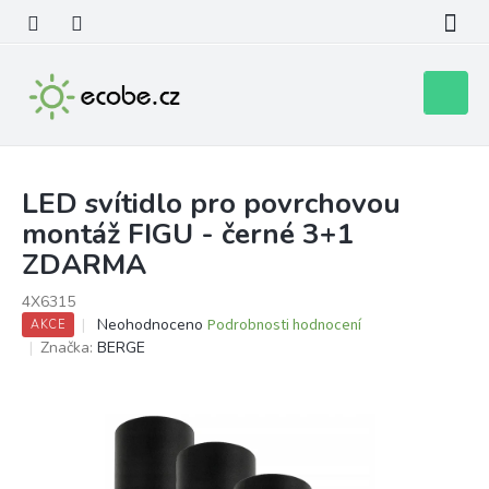
Přejít
na
obsah
Nákupní
košík
LED svítidlo pro povrchovou
montáž FIGU - černé 3+1
ZDARMA
4X6315
Průměrné
Neohodnoceno
Podrobnosti hodnocení
AKCE
hodnocení
Značka:
BERGE
produktu
je
0,0
z
5
hvězdiček.