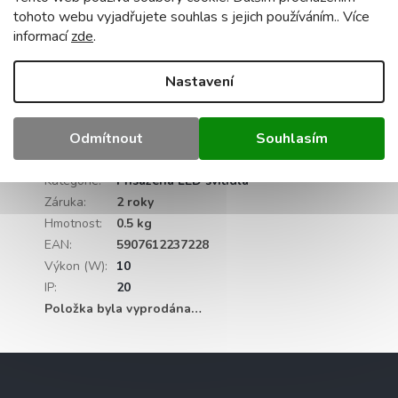
halogen 35 W
tohoto webu vyjadřujete souhlas s jejich používáním.. Více
kabelové svorky: ANO
informací
zde
.
instalační zástrčky jsou součástí dodávky:
ANO
Nastavení
žárovku lze vyjmout bez demontáže svítidla:
ANO
Odmítnout
Souhlasím
Doplňkové parametry
Kategorie
:
Přisazená LED svítidla
Záruka
:
2 roky
Hmotnost
:
0.5 kg
EAN
:
5907612237228
Výkon (W)
:
10
IP
:
20
Položka byla vyprodána…
Z
á