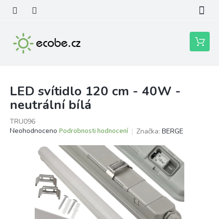
Přejít
na
obsah
Nákupní
košík
LED svítidlo 120 cm - 40W -
neutrální bílá
TRU096
Průměrné
Neohodnoceno
Podrobnosti hodnocení
Značka:
BERGE
hodnocení
produktu
je
0,0
z
5
hvězdiček.