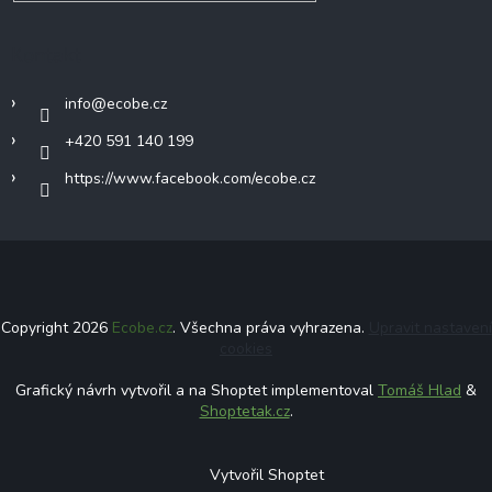
Kontakt
info
@
ecobe.cz
+420 591 140 199
https://www.facebook.com/ecobe.cz
Copyright 2026
Ecobe.cz
. Všechna práva vyhrazena.
Upravit nastavení
cookies
Grafický návrh vytvořil a na Shoptet implementoval
Tomáš Hlad
&
Shoptetak.cz
.
Vytvořil Shoptet