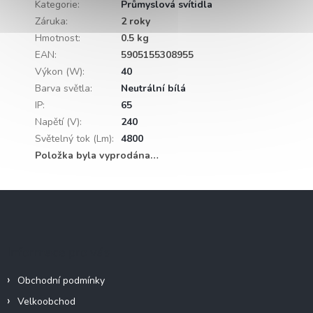
Kategorie
:
Průmyslová svítidla
Záruka
:
2 roky
Hmotnost
:
0.5 kg
EAN
:
5905155308955
Výkon (W)
:
40
Barva světla
:
Neutrální bílá
IP
:
65
Napětí (V)
:
240
Světelný tok (Lm)
:
4800
Položka byla vyprodána…
Z
á
p
a
Informace pro vás
t
í
Obchodní podmínky
Velkoobchod