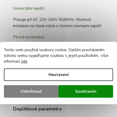
Univerzální napětí:
Pracuje při AC 220-240V 50/60Hz. Možnost
instalace na různá místa s různými normami napětí.
Pevná konstrukce:
Pouzdro vyrobené z vysoce kvalitního ABS.
Tento web používá soubory cookie. Dalším procházením
Stínidlo vyrobené z odolného materiálu PS.
tohoto webu vyjadřujete souhlas s jejich používáním.. Více
Odolnost vůči povětrnostním vlivům. Technické
informací
zde
.
údaje: Integrovaný světelný zdroj:
40W 4800lm
Doba svícení:
50000h
Napětí:
AC 220-240V
Nastavení
50/60Hz
Barva světla:
Neutrální 4500K
Materiál
pouzdra:
ABS
Materiál stínidla:
PS
Třída těsnosti:
Odmítnout
Souhlasím
IP65
Montážní sada:
čepy, šrouby, průchodka, 2x
deska , klipy
Doplňkové parametry