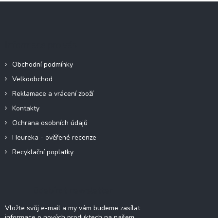
Z
á
p
a
Informace pro vás
t
í
Obchodní podmínky
Velkoobchod
Reklamace a vrácení zboží
Kontakty
Ochrana osobních údajů
Heureka - ověřené recenze
Recyklační poplatky
Odebírat newsletter
Vložte svůj e-mail a my vám budeme zasílat
informace o nových produktech na našem