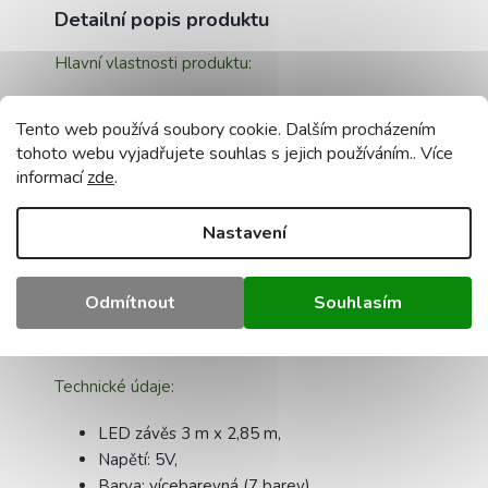
Detailní popis produktu
Hlavní vlastnosti produktu:
Světelnou clonu, kterou nabízíme, lze použít
Tento web používá soubory cookie. Dalším procházením
v interiéru i exteriéru a je odolná vůči nízkým
tohoto webu vyjadřujete souhlas s jejich používáním.. Více
teplotám.
informací
zde
.
Vytvořte si krásnou a útulnou atmosféru
pomocí LED závěsu.
Nastavení
Odolnost vůči povětrnostním vlivům.
Bezpečné, energeticky účinné a šetrné k
životnímu prostředí.
Odmítnout
Souhlasím
Baterie je součástí balení.
Technické údaje:
LED závěs 3 m x 2,85 m,
Napětí: 5V,
Barva: vícebarevná (7 barev)