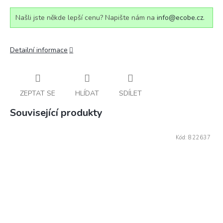
Našli jste někde lepší cenu? Napište nám na
info@ecobe.cz
.
Detailní informace
ZEPTAT SE
HLÍDAT
SDÍLET
Související produkty
Kód:
822637