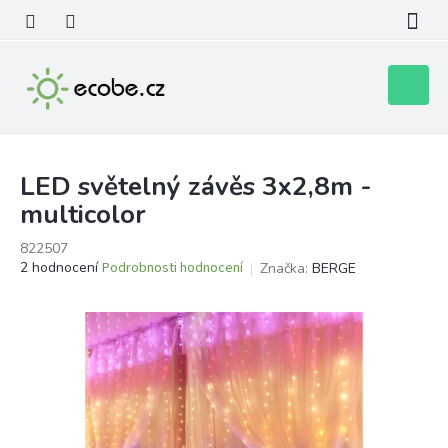
Přejít
na
obsah
Nákupní
košík
LED světelný závěs 3x2,8m -
multicolor
822507
Průměrné
2 hodnocení
Podrobnosti hodnocení
Značka:
BERGE
hodnocení
produktu
je
4,5
z
5
hvězdiček.