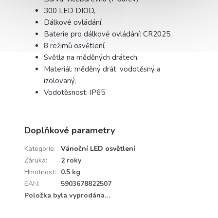
300 LED DIOD,
Dálkové ovládání,
Baterie pro dálkové ovládání: CR2025,
8 režimů osvětlení,
Světla na měděných drátech,
Materiál: měděný drát, vodotěsný a
izolovaný,
Vodotěsnost: IP65
Doplňkové parametry
Kategorie
:
Vánoční LED osvětlení
Záruka
:
2 roky
Hmotnost
:
0.5 kg
EAN
:
5903678822507
Položka byla vyprodána…