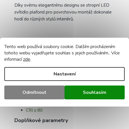
Díky svému elegantnímu designu se stropní LED
svítidlo plafond pro povrchovou montáž dokonale
hodí do různých stylů interiérů.
Technické údaje:
Tento web používá soubory cookie. Dalším procházením
tohoto webu vyjadřujete souhlas s jejich používáním.. Více
Příkon -
24 W
informací
zde
.
Barva -
4000K
Světelný tok -
2400 lm
Nastavení
Stupeň krytí -
IP20
Zdroj světla -
vestavěný
Stínidlo -
mléčné
Odmítnout
Souhlasím
Barva krytu -
bílá
Úhel osvětlení -
120°
CRI ≥ 80
Doplňkové parametry