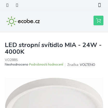
Přejít
na
obsah
Nákupní
košík
LED stropní svítidlo MIA - 24W -
4000K
VO2885
Průměrné
Neohodnoceno
Podrobnosti hodnocení
Značka:
VOLTENO
hodnocení
produktu
je
0,0
z
5
hvězdiček.