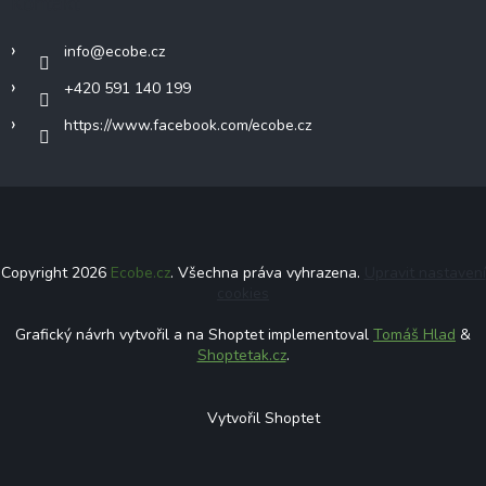
Kontakt
info
@
ecobe.cz
+420 591 140 199
https://www.facebook.com/ecobe.cz
Copyright 2026
Ecobe.cz
. Všechna práva vyhrazena.
Upravit nastavení
cookies
Grafický návrh vytvořil a na Shoptet implementoval
Tomáš Hlad
&
Shoptetak.cz
.
Vytvořil Shoptet