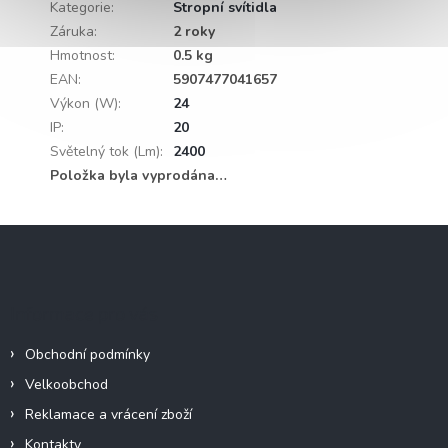
Kategorie
:
Stropní svítidla
Záruka
:
2 roky
Hmotnost
:
0.5 kg
EAN
:
5907477041657
Výkon (W)
:
24
IP
:
20
Světelný tok (Lm)
:
2400
Položka byla vyprodána…
Z
á
p
a
Informace pro vás
t
í
Obchodní podmínky
Velkoobchod
Reklamace a vrácení zboží
Kontakty