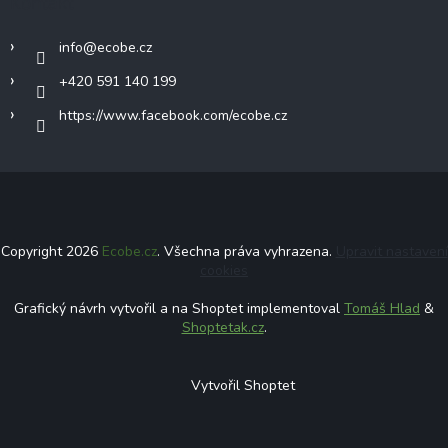
Kontakt
info
@
ecobe.cz
+420 591 140 199
https://www.facebook.com/ecobe.cz
Copyright 2026
Ecobe.cz
. Všechna práva vyhrazena.
Upravit nastavení
cookies
Grafický návrh vytvořil a na Shoptet implementoval
Tomáš Hlad
&
Shoptetak.cz
.
Vytvořil Shoptet