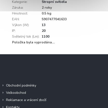
Kategorie
:
Stropní svítidla
Záruka
:
2 roky
Hmotnost
:
0.5 kg
EAN
:
5907477041633
Výkon (W)
:
13
IP
:
20
Světelný tok (Lm)
:
1100
Položka byla vyprodána…
Z
á
p
a
Informace pro vás
t
í
Obchodní podmínky
Velkoobchod
Reklamace a vrácení zboží
Kontakty