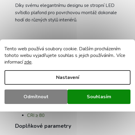
Díky svému elegantnímu designu se stropní LED
svítidlo plafond pro povrchovou montáž dokonale
hodí do různých stylů interiérů.
Technické údaje:
Tento web používá soubory cookie. Dalším procházením
tohoto webu vyjadřujete souhlas s jejich používáním.. Více
Příkon -
13 W
informací
zde
.
Barva -
4000K
Světelný tok -
1100 lm
Nastavení
Stupeň krytí -
IP20
Zdroj světla -
vestavěný
Stínidlo -
mléčné
Odmítnout
Souhlasím
Barva krytu -
bílá
Úhel osvětlení -
120°
CRI ≥ 80
Doplňkové parametry