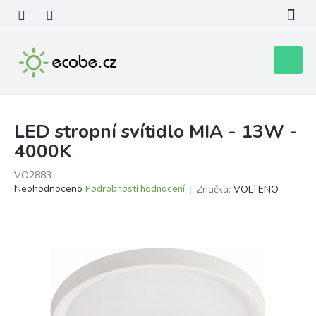
Přejít
na
obsah
Nákupní
košík
LED stropní svítidlo MIA - 13W -
4000K
VO2883
Průměrné
Neohodnoceno
Podrobnosti hodnocení
Značka:
VOLTENO
hodnocení
produktu
je
0,0
z
5
hvězdiček.