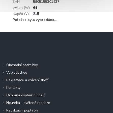
EAN
:
5905155301437
Výkon (W)
:
64
Napětí (V)
:
215
Položka byla vyprodána…
Z
á
p
a
Informace pro vás
t
í
Obchodní podmínky
Velkoobchod
Reklamace a vrácení zboží
Kontakty
Ochrana osobních údajů
Heureka - ověřené recenze
Recyklační poplatky