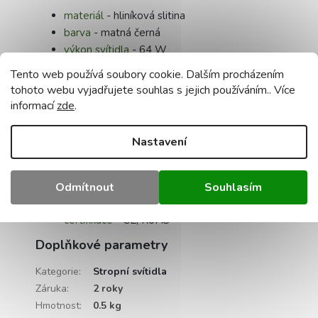
materiál
- hliníková slitina
barva
- matná černá
výkon svítidla
- 64 W
napájecí napětí
- 165 - 265 V
Tento web používá soubory cookie. Dalším procházením
nastavení lampy
: ano s dálkovým ovládáním
tohoto webu vyjadřujete souhlas s jejich používáním.. Více
baterie pro dálkové ovládání:
(není součástí
informací
zde
.
balení)
barva světla
: 3000K - 4000K - 6000K
Nastavení
životnost
- 30 000 hodin
počet cyklů zapnutí/vypnutí
- 15 000x
index podání barev
- CRI Ra 80
Odmítnout
Souhlasím
napájecí zdroj je součástí dodávky
- ano
certifikace
- CE, RoHS
Doplňkové parametry
Kategorie
:
Stropní svítidla
Záruka
:
2 roky
Hmotnost
:
0.5 kg