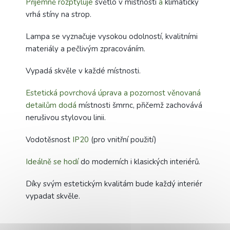
Příjemně rozptyluje
světlo v místnosti
a
klimaticky
vrhá stíny na strop.
Lampa se vyznačuje vysokou odolností, kvalitními
materiály a pečlivým zpracováním.
Vypadá skvěle v každé místnosti.
Estetická povrchová úprava a pozornost věnovaná
detailům dodá
místnosti šmrnc, přičemž zachovává
nerušivou stylovou linii.
Vodotěsnost
IP20
(pro vnitřní použití)
Ideálně se hodí
do moderních i klasických interiérů.
Díky svým estetickým kvalitám bude každý interiér
vypadat skvěle.