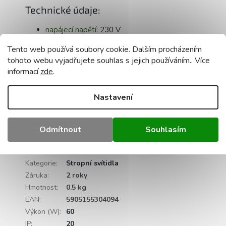
Technické údaje:
napájecí napětí
: 230 V
zdroj světla
: 3 x E27
Tento web používá soubory cookie. Dalším procházením
materiál
základna: kov
tohoto webu vyjadřujete souhlas s jejich používáním.. Více
barva svítidla: černá
informací
zde
.
žárovka
není
součásti
nastavení
závěsu: ano
Nastavení
maximální výkon jednoho světelného zdroje
:
60 W pro wolframové žárovky / 20 W LED
certifikace:
CE, RoHS
Odmítnout
Souhlasím
Doplňkové parametry
Kategorie
:
Stropní svítidla
Záruka
:
2 roky
Hmotnost
:
0.5 kg
EAN
:
5905155304094
Výkon (W)
:
60
IP
:
20