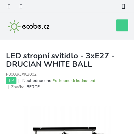
Přejít
na
obsah
Nákupní
košík
LED stropní svítidlo - 3xE27 -
DRUCIAN WHITE BALL
P0008/3XKB002
Průměrné
Neohodnoceno
Podrobnosti hodnocení
TIP
hodnocení
Značka:
BERGE
produktu
je
0,0
z
5
hvězdiček.