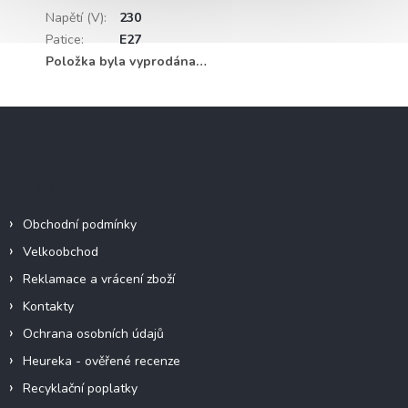
Napětí (V)
:
230
Patice
:
E27
Položka byla vyprodána…
Z
á
p
a
Informace pro vás
t
í
Obchodní podmínky
Velkoobchod
Reklamace a vrácení zboží
Kontakty
Ochrana osobních údajů
Heureka - ověřené recenze
Recyklační poplatky