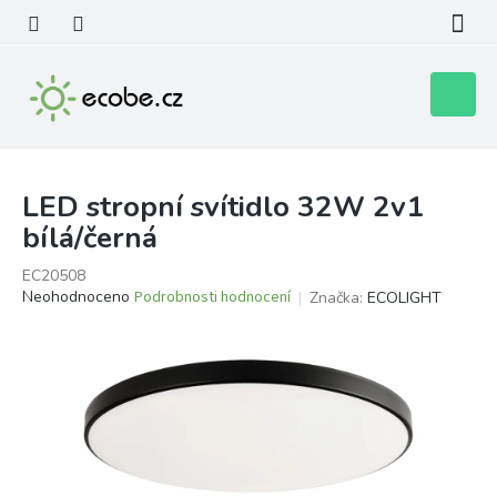
Přejít
na
obsah
Nákupní
košík
LED stropní svítidlo 32W 2v1
bílá/černá
EC20508
Průměrné
Neohodnoceno
Podrobnosti hodnocení
Značka:
ECOLIGHT
hodnocení
produktu
je
0,0
z
5
hvězdiček.