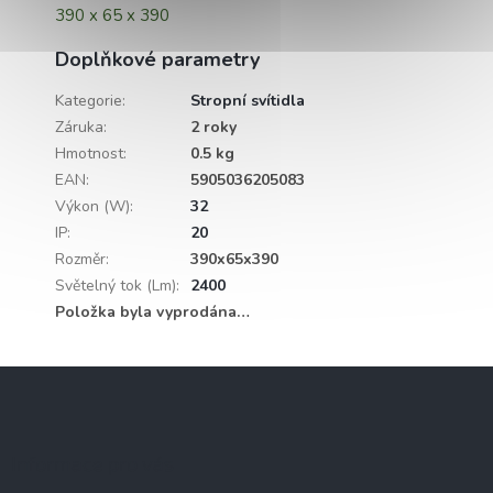
390 x 65 x 390
Doplňkové parametry
Kategorie
:
Stropní svítidla
Záruka
:
2 roky
Hmotnost
:
0.5 kg
EAN
:
5905036205083
Výkon (W)
:
32
IP
:
20
Rozměr
:
390x65x390
Světelný tok (Lm)
:
2400
Položka byla vyprodána…
Z
á
p
a
Informace pro vás
t