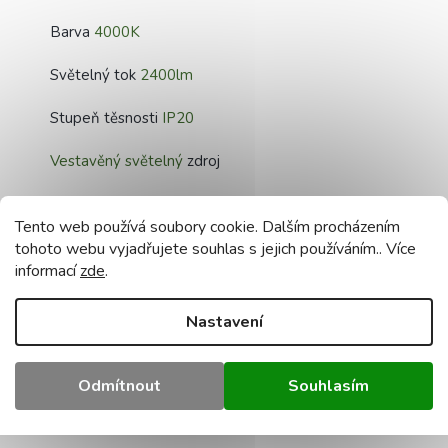
Barva
4000K
Světelný tok
2400lm
Stupeň těsnosti
IP20
Vestavěný světelný
zdroj
Mléčné
stínidlo
Tento web používá soubory cookie. Dalším procházením
Barva pouzdra
Bílá/Černá
tohoto webu vyjadřujete souhlas s jejich používáním.. Více
informací
zde
.
Vyzařovací úhel
115°
Nastavení
CRI ≥80
PF>0,9
Odmítnout
Souhlasím
Rozměry (mm)