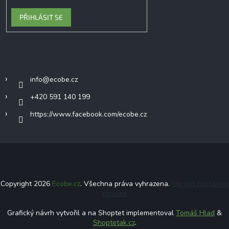
PŘIHLÁSIT SE
Kontakt
info
@
ecobe.cz
+420 591 140 199
https://www.facebook.com/ecobe.cz
Copyright 2026
Ecobe.cz
. Všechna práva vyhrazena.
Upravit nastavení
cookies
Grafický návrh vytvořil a na Shoptet implementoval
Tomáš Hlad
&
Shoptetak.cz
.