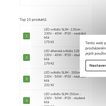
Top 10 produktů
LED svítidlo SLIM -120cm -
230V - 40W - IP20 - neutrální
bílá
175 Kč
Tento web p
procházením
LED dílenské svítidlo 120cm -
jejich použív
230V - 40W - IP20 - studená
bílá
179 Kč
Nastaven
LED svítidlo SLIM - 150cm -
230V - 50W - IP20 - neutrální
bílá
232 Kč
LED svítidlo SLIM 150cm -
230V - 50W - IP20 - studená
bílá