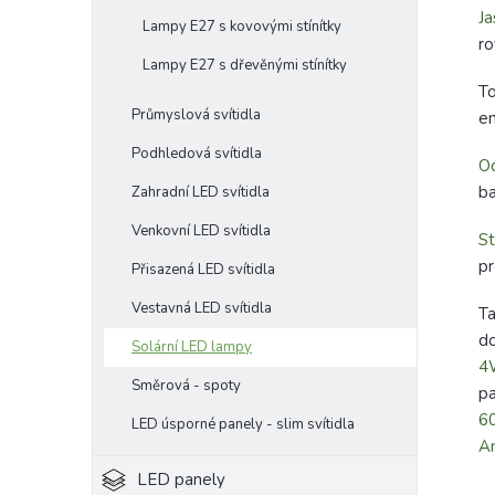
Ja
Lampy E27 s kovovými stínítky
ro
Lampy E27 s dřevěnými stínítky
To
Průmyslová svítidla
en
Podhledová svítidla
Od
ba
Zahradní LED svítidla
Venkovní LED svítidla
St
pr
Přisazená LED svítidla
Vestavná LED svítidla
Ta
do
Solární LED lampy
4
Směrová - spoty
pa
6
LED úsporné panely - slim svítidla
A
LED panely