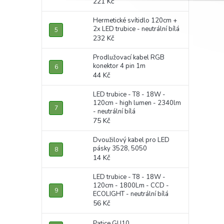
221 Kč
Hermetické svítidlo 120cm +
2x LED trubice - neutrální bílá
232 Kč
Prodlužovací kabel RGB
konektor 4 pin 1m
44 Kč
LED trubice - T8 - 18W -
120cm - high lumen - 2340lm
- neutrální bílá
75 Kč
Dvoužilový kabel pro LED
pásky 3528, 5050
14 Kč
LED trubice - T8 - 18W -
120cm - 1800Lm - CCD -
ECOLIGHT - neutrální bílá
56 Kč
Patice GU10