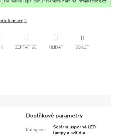
i jste někde lepší cenu? Napište nám na
info@ecobe.cz
.
ní informace
SK
ZEPTAT SE
HLÍDAT
SDÍLET
Doplňkové parametry
Solární úsporné LED
Kategorie
:
lampy a svítidla