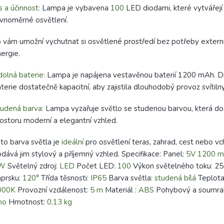
s a účinnost:
Lampa je vybavena
100
LED diodami, které vytvářejí 
vnoměrné osvětlení.
 vám umožní vychutnat si osvětlené prostředí bez potřeby extern
ergie.
olná baterie:
Lampa je napájena vestavěnou baterií 1200 mAh. Dí
terie dostatečně kapacitní, aby zajistila dlouhodobý provoz svítilny 
udená barva:
Lampa vyzařuje světlo se studenou barvou, která d
ostoru moderní a elegantní vzhled.
to barva světla je
ideální
pro osvětlení teras, zahrad, cest nebo v
dává jim stylový a příjemný vzhled. Specifikace: Panel:
5V 1200 
W
Světelný zdroj:
LED
Počet LED:
100
Výkon světelného toku: 2
prsku:
120°
Třída těsnosti:
IP65
Barva světla:
studená bílá
Teplota
000K
Provozní vzdálenost:
5 m
Materiál :
ABS
Pohybový a soumrak
no
Hmotnost:
0,13 kg