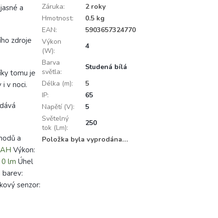
Záruka
:
2 roky
jasné a
Hmotnost
:
0.5 kg
EAN
:
5903657324770
ího zdroje
Výkon
4
(W)
:
Barva
Studená bílá
světla
:
ky tomu je
Délka (m)
:
5
i v noci.
IP
:
65
odává
Napětí (V)
:
5
Světelný
250
tok (Lm)
:
chodů a
Položka byla vyprodána…
mAH
Výkon:
5
0 lm
Úhel
 barev:
ový senzor: