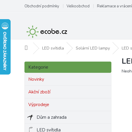
Přejít
Obchodní podmínky
Velkoobchod
Reklamace a vrácení
na
obsah
Domů
LED svítidla
Solární LED lampy
LED 
LE
P
Přeskočit
o
Kategorie
kategorie
Prům
Neoh
s
hodn
t
Novinky
produ
r
je
a
Akční zboží
0,0
n
z
Výprodeje
5
n
hvězd
í
Dům a zahrada
p
a
LED svítidla
n