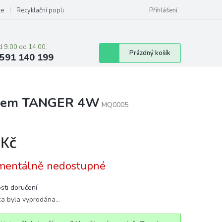
ze
Recyklační poplatky
Přihlášení
d 9:00 do 14:00:
Nákupní
Prázdný košík
591 140 199
košík
zorem TANGER 4W
MQ0005
 Kč
á
entálně nedostupné
sti doručení
ka byla vyprodána…