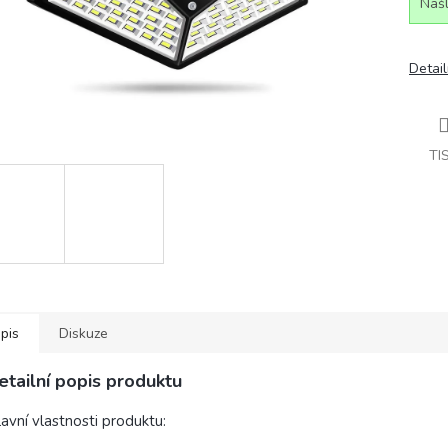
Našl
Detail
TI
pis
Diskuze
etailní popis produktu
avní vlastnosti produktu: