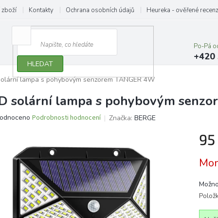
 zboží
Kontakty
Ochrana osobních údajů
Heureka - ověřené recen
Po-Pá o
+420 
HLEDAT
solární lampa s pohybovým senzorem TANGER 4W
D solární lampa s pohybovým sen
ěrné
odnoceno
Podrobnosti hodnocení
Značka:
BERGE
ocení
95
ktu
Měrn
Mom
cena:
iček.
Možno
Polož