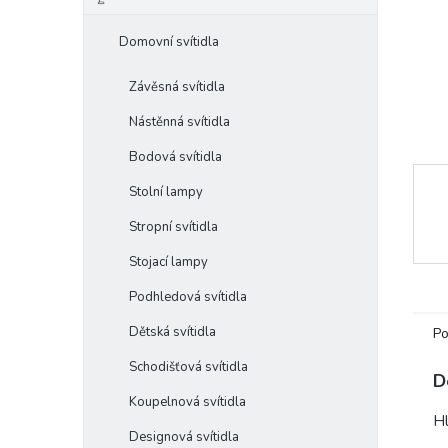
e
l
Domovní svítidla
Závěsná svítidla
Nástěnná svítidla
Bodová svítidla
Stolní lampy
Stropní svítidla
Stojací lampy
Podhledová svítidla
Dětská svítidla
Po
Schodišťová svítidla
D
Koupelnová svítidla
Hl
Designová svítidla