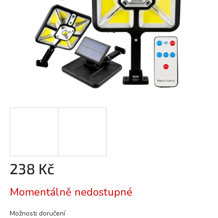
238 Kč
Měrná
Momentálně nedostupné
cena:
Možnosti doručení