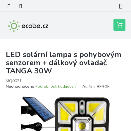
Přejít
na
obsah
Nákupní
košík
LED solární lampa s pohybovým
senzorem + dálkový ovladač
TANGA 30W
MQ0021
Průměrné
Neohodnoceno
Podrobnosti hodnocení
Značka:
BERGE
hodnocení
produktu
je
0,0
z
5
hvězdiček.