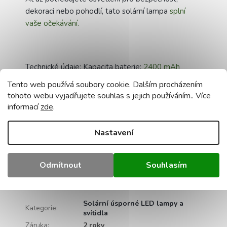
dekoraci nebo pohodlí, tato solární lampa
splní
vaše očekávání.
Technické údaje: Kapacita baterie:
2400 mAh
VÝKON:
30W 2400lm
Úhel paprsku:
120 stupňů
Tento web používá soubory cookie. Dalším procházením
Nastavitelné osvětlení:
Ano, 3 režimy svícení -
tohoto webu vyjadřujete souhlas s jejich používáním.. Více
stmívatelné tlačítkem na lampě a dálkovém
informací
zde
.
ovladači.
Provozní teplota:
-20°C +50°C
Pohybové
čidlo: Ano. Doba nabíjení:
8 h
Světelný zdroj:
LED
Nastavení
Barva světla:
studená bílá
Teplota barvy:
6000K
Třída těsnosti:
IP44
Materiál:
ABS
Včetně
dálkového ovládání!
Odmítnout
Souhlasím
Doplňkové parametry
Solární úsporné LED lampy a
Kategorie
:
svítidla
Záruka
:
2 roky