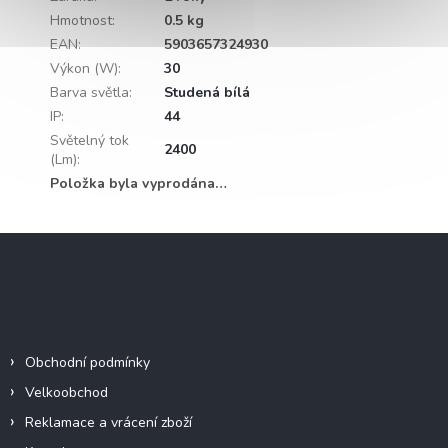
Hmotnost
:
0.5 kg
EAN
:
5903657324930
Výkon (W)
:
30
Barva světla
:
Studená bílá
IP
:
44
Světelný tok
2400
(Lm)
:
Položka byla vyprodána…
Z
á
p
a
Informace pro vás
t
í
Obchodní podmínky
Velkoobchod
Reklamace a vrácení zboží