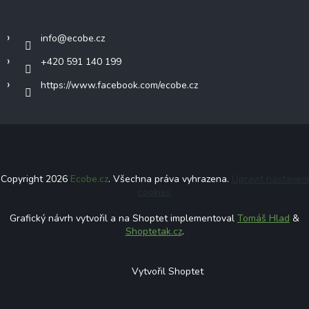
Kontakt
info
@
ecobe.cz
+420 591 140 199
https://www.facebook.com/ecobe.cz
Copyright 2026
Ecobe.cz
. Všechna práva vyhrazena.
Upravit nastavení
cookies
Grafický návrh vytvořil a na Shoptet implementoval
Tomáš Hlad
&
Shoptetak.cz
.
Vytvořil Shoptet