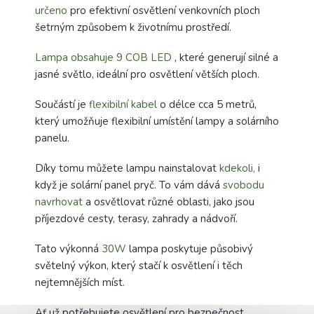
určeno
pro efektivní osvětlení venkovních ploch
šetrným způsobem k životnímu prostředí.
Lampa obsahuje 9 COB LED
, které generují silné a
jasné světlo, ideální pro osvětlení větších ploch.
Součástí je
flexibilní kabel
o délce cca 5 metrů,
který umožňuje flexibilní umístění lampy a solárního
panelu.
Díky tomu můžete lampu nainstalovat
kdekoli,
i
když je solární panel pryč. To vám dává
svobodu
navrhovat
a osvětlovat různé oblasti, jako jsou
příjezdové cesty, terasy, zahrady a nádvoří.
Tato výkonná
30W
lampa poskytuje působivý
světelný výkon, který stačí k osvětlení i těch
nejtemnějších míst.
Ať už potřebujete osvětlení pro bezpečnost,