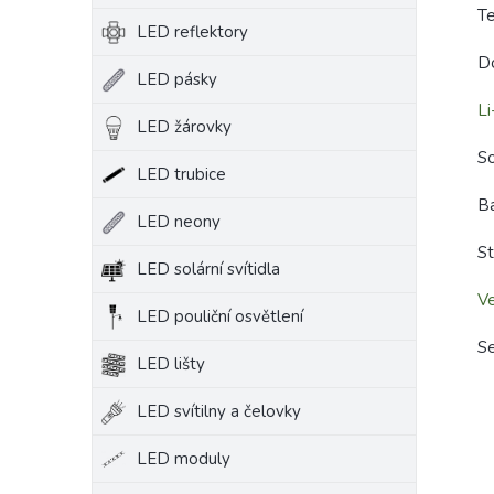
Te
LED reflektory
Do
LED pásky
Li
LED žárovky
So
LED trubice
B
LED neony
St
LED solární svítidla
V
LED pouliční osvětlení
S
LED lišty
LED svítilny a čelovky
LED moduly