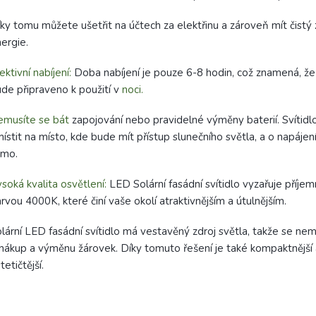
ky tomu můžete ušetřit na účtech za elektřinu a zároveň mít čistý 
ergie.
ektivní nabíjení:
Doba nabíjení je pouze 6-8 hodin, což znamená, že 
de připraveno k použití v
noci.
emusíte se bát
zapojování nebo pravidelné výměny baterií. Svítidlo
ístit na místo, kde bude mít přístup slunečního světla, a o napájen
amo.
soká kvalita osvětlení:
LED Solární fasádní svítidlo vyzařuje příjem
rvou 4000K, které činí vaše okolí atraktivnějším a útulnějším.
lární LED fasádní svítidlo má vestavěný zdroj světla, takže se nem
nákup a výměnu žárovek. Díky tomuto řešení je také kompaktnější 
tetičtější.