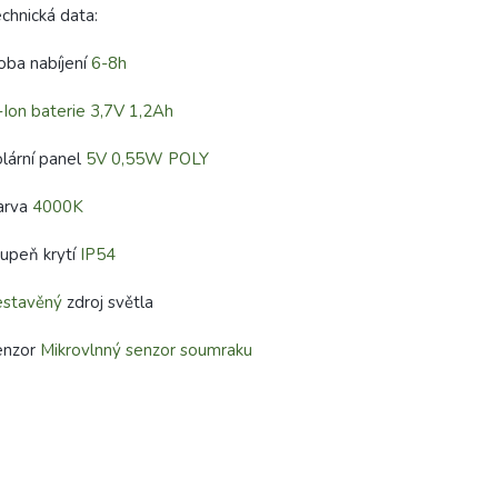
chnická data:
ba nabíjení
6-8h
-Ion baterie 3,7V 1,2Ah
lární panel
5V 0,55W POLY
arva
4000K
upeň krytí
IP54
estavěný
zdroj světla
enzor
Mikrovlnný senzor soumraku