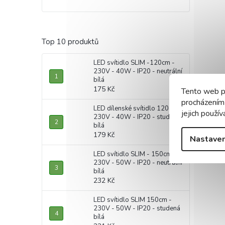
Top 10 produktů
LED svítidlo SLIM -120cm -
230V - 40W - IP20 - neutrální
bílá
175 Kč
Tento web p
procházením
LED dílenské svítidlo 120cm -
jejich použív
230V - 40W - IP20 - studená
bílá
179 Kč
Nastaven
LED svítidlo SLIM - 150cm -
230V - 50W - IP20 - neutrální
bílá
232 Kč
LED svítidlo SLIM 150cm -
230V - 50W - IP20 - studená
bílá