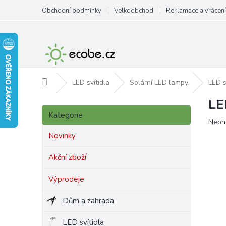
Přejít
Obchodní podmínky
Velkoobchod
Reklamace a vrácení
na
obsah
Domů
LED svítidla
Solární LED lampy
LED s
LE
P
Přeskočit
o
Kategorie
kategorie
Prům
Neoh
s
hodn
t
Novinky
produ
r
je
a
Akční zboží
0,0
n
z
Výprodeje
5
n
hvězd
í
Dům a zahrada
p
a
LED svítidla
n