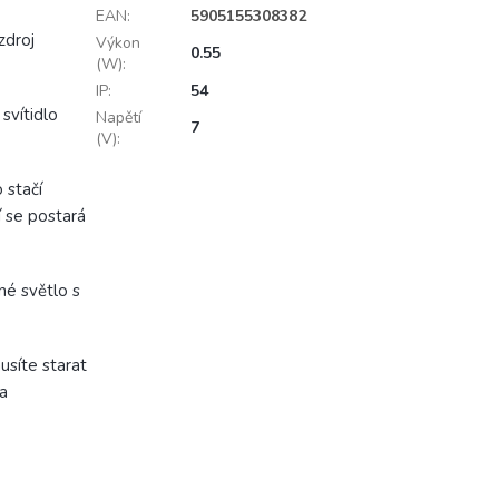
EAN
:
5905155308382
zdroj
Výkon
0.55
(W)
:
IP
:
54
svítidlo
Napětí
7
(V)
:
 stačí
í se postará
né světlo s
usíte starat
a