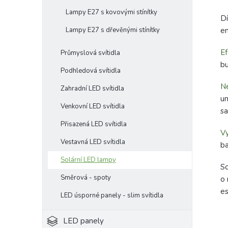
Lampy E27 s kovovými stínítky
Dí
en
Lampy E27 s dřevěnými stínítky
Ef
Průmyslová svítidla
bu
Podhledová svítidla
N
Zahradní LED svítidla
um
Venkovní LED svítidla
s
Přisazená LED svítidla
Vy
Vestavná LED svítidla
ba
Solární LED lampy
So
Směrová - spoty
o 
es
LED úsporné panely - slim svítidla
LED panely