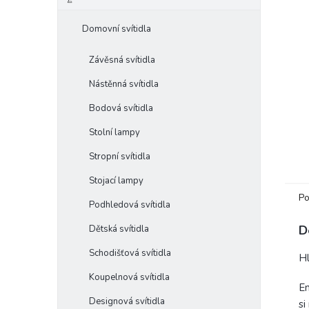
e
l
Domovní svítidla
Závěsná svítidla
Nástěnná svítidla
Bodová svítidla
Stolní lampy
Stropní svítidla
Stojací lampy
Po
Podhledová svítidla
D
Dětská svítidla
Schodišťová svítidla
Hl
Koupelnová svítidla
En
Designová svítidla
si