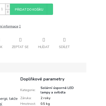
PŘIDAT DO KOŠÍKU
ní informace
SK
ZEPTAT SE
HLÍDAT
SDÍLET
Doplňkové parametry
Solární úsporné LED
Kategorie
:
lampy a svítidla
Záruka
:
2 roky
ergii, takže
Hmotnost
:
0.5 kg
í.