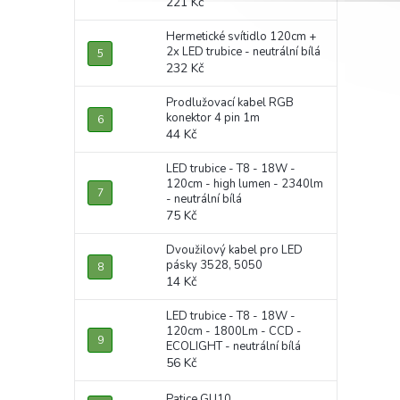
221 Kč
Hermetické svítidlo 120cm +
2x LED trubice - neutrální bílá
232 Kč
Prodlužovací kabel RGB
konektor 4 pin 1m
44 Kč
LED trubice - T8 - 18W -
120cm - high lumen - 2340lm
- neutrální bílá
75 Kč
Dvoužilový kabel pro LED
pásky 3528, 5050
14 Kč
LED trubice - T8 - 18W -
120cm - 1800Lm - CCD -
ECOLIGHT - neutrální bílá
56 Kč
Patice GU10