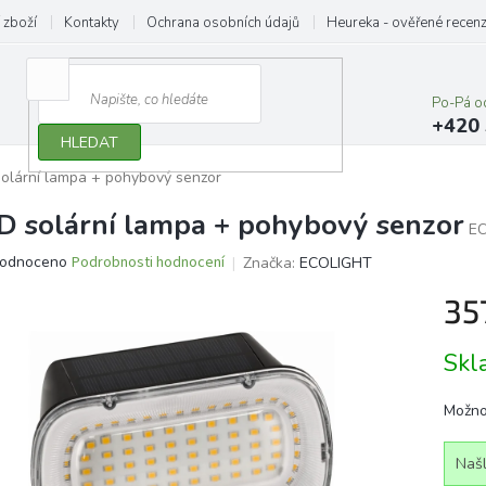
 zboží
Kontakty
Ochrana osobních údajů
Heureka - ověřené recen
Po-Pá o
+420 
HLEDAT
olární lampa + pohybový senzor
D solární lampa + pohybový senzor
E
ěrné
odnoceno
Podrobnosti hodnocení
Značka:
ECOLIGHT
ocení
35
ktu
Měrn
Sk
cena:
iček.
Možno
Našl