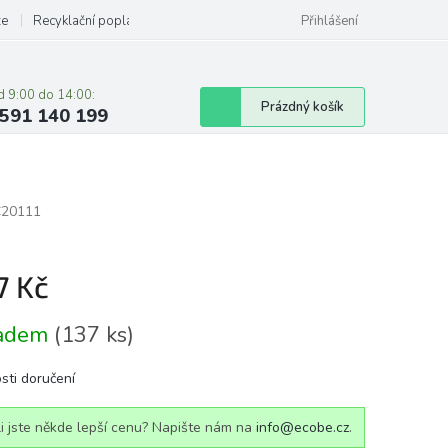
ze
Recyklační poplatky
Přihlášení
d 9:00 do 14:00:
Nákupní
Prázdný košík
591 140 199
košík
C20111
7 Kč
á
ladem
(137 ks)
sti doručení
i jste někde lepší cenu? Napište nám na
info@ecobe.cz
.