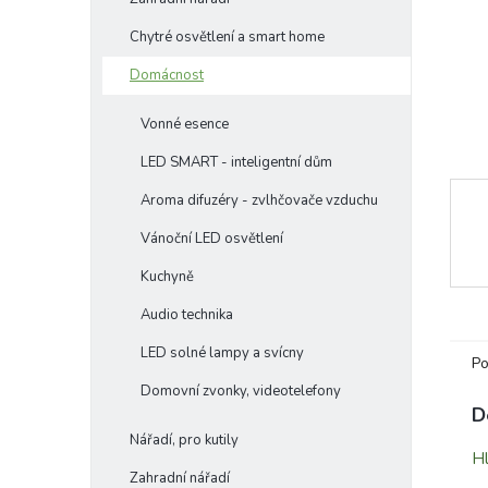
e
Chytré osvětlení a smart home
l
Domácnost
Vonné esence
LED SMART - inteligentní dům
Aroma difuzéry - zvlhčovače vzduchu
Vánoční LED osvětlení
Kuchyně
Audio technika
LED solné lampy a svícny
Po
Domovní zvonky, videotelefony
D
Nářadí, pro kutily
Hl
Zahradní nářadí