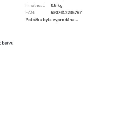
Hmotnost
:
0.5 kg
EAN
:
5907612235767
Položka byla vyprodána…
t barvu