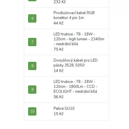
232 Kč
Prodlužovací kabel RGB
konektor 4 pin 1m
44 Kč
LED trubice - T8 - 18W -
120cm - high lumen - 2340lm
- neutrální bílá
75 Kč
Dvoužilový kabel pro LED
pásky 3528, 5050
14 Kč
LED trubice - T8 - 18W -
120cm - 1800Lm - CCD -
ECOLIGHT - neutrální bílá
56 Kč
Patice GU10
15 Kč