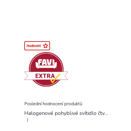
Poslední hodnocení produktů
Halogenové pohyblivé svítidlo čtvercové chrom
|
Hodnocení produktu je 5 z 5 hvězdiček.