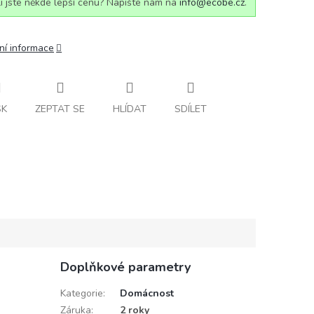
i jste někde lepší cenu? Napište nám na
info@ecobe.cz
.
ní informace
SK
ZEPTAT SE
HLÍDAT
SDÍLET
Doplňkové parametry
Kategorie
:
Domácnost
Záruka
:
2 roky