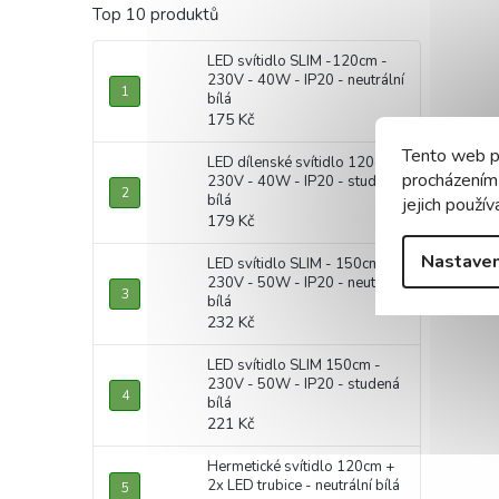
Top 10 produktů
LED svítidlo SLIM -120cm -
230V - 40W - IP20 - neutrální
bílá
175 Kč
Tento web p
LED dílenské svítidlo 120cm -
procházením
230V - 40W - IP20 - studená
bílá
jejich použív
179 Kč
Nastaven
LED svítidlo SLIM - 150cm -
230V - 50W - IP20 - neutrální
bílá
232 Kč
LED svítidlo SLIM 150cm -
230V - 50W - IP20 - studená
bílá
221 Kč
Hermetické svítidlo 120cm +
2x LED trubice - neutrální bílá