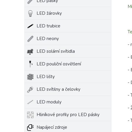
LED pásky
Mi
LED žárovky
LED trubice
Te
LED neony
- 
LED solární svítidla
- 
LED pouliční osvětlení
- 
LED lišty
- 
LED svítilny a čelovky
- 
LED moduly
- 
Hliníkové profily pro LED pásky
-
Napájecí zdroje