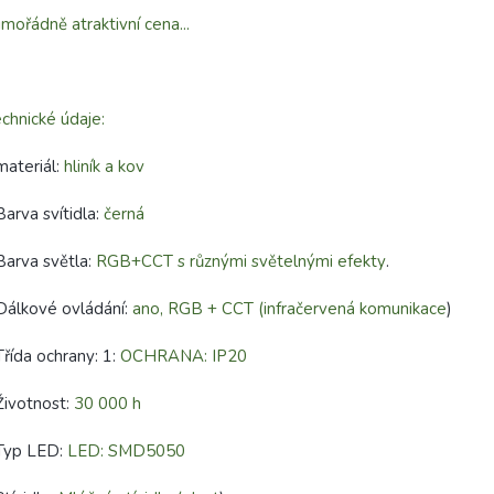
mořádně atraktivní cena...
chnické údaje:
materiál:
hliník a kov
Barva svítidla:
černá
Barva světla:
RGB+CCT s různými světelnými efekty
.
Dálkové ovládání:
ano, RGB + CCT (infračervená komunikace
)
Třída ochrany: 1:
OCHRANA: IP20
Životnost:
30 000 h
 Typ LED:
LED: SMD5050