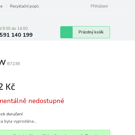
ze
Recyklační poplatky
Přihlášení
d 9:00 do 14:00:
Nákupní
Prázdný košík
591 140 199
košík
0W
B7238
2 Kč
á
entálně nedostupné
sti doručení
ka byla vyprodána…