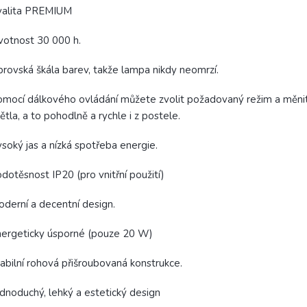
valita PREMIUM
votnost 30 000 h.
rovská škála barev, takže lampa nikdy neomrzí.
mocí dálkového ovládání můžete zvolit požadovaný režim a měni
ětla, a to pohodlně a rychle i z postele.
soký jas a nízká spotřeba energie.
dotěsnost IP20 (pro vnitřní použití)
derní a decentní design.
ergeticky úsporné (pouze 20 W)
abilní rohová přišroubovaná konstrukce.
dnoduchý, lehký a estetický design