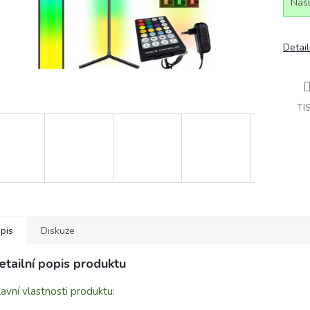
Našl
Detail
TI
pis
Diskuze
etailní popis produktu
avní vlastnosti produktu: