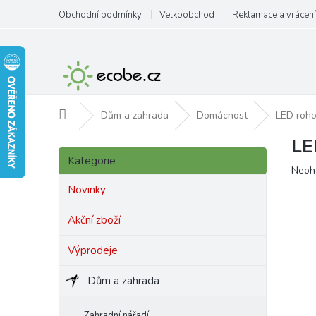
Přejít
Obchodní podmínky
Velkoobchod
Reklamace a vrácení
na
obsah
Domů
Dům a zahrada
Domácnost
LED roh
LE
P
Přeskočit
o
Kategorie
kategorie
Prům
Neoh
s
hodn
t
Novinky
produ
r
je
a
Akční zboží
0,0
n
z
Výprodeje
5
n
hvězd
í
Dům a zahrada
p
a
n
Zahradní nářadí