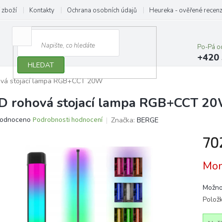
 zboží
Kontakty
Ochrana osobních údajů
Heureka - ověřené recen
Po-Pá o
+420 
HLEDAT
ová stojací lampa RGB+CCT 20W
D rohová stojací lampa RGB+CCT 2
ěrné
odnoceno
Podrobnosti hodnocení
Značka:
BERGE
ocení
70
ktu
Měrn
Mom
cena:
iček.
Možno
Polož