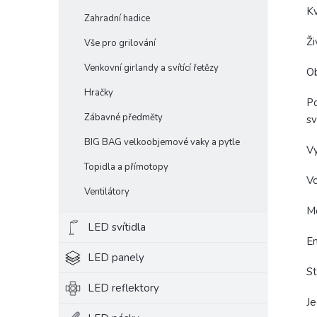
K
Zahradní hadice
Ži
Vše pro grilování
Venkovní girlandy a svítící řetězy
Ob
Hračky
Po
Zábavné předměty
sv
BIG BAG velkoobjemové vaky a pytle
Vy
Topidla a přímotopy
Vo
Ventilátory
Mo
LED svítidla
En
LED panely
St
LED reflektory
Je