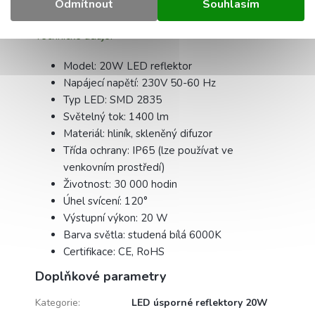
Odmítnout
Souhlasím
Technické údaje:
Model: 20W LED reflektor
Napájecí napětí: 230V 50-60 Hz
Typ LED: SMD 2835
Světelný tok: 1400 lm
Materiál: hliník, skleněný difuzor
Třída ochrany: IP65 (lze používat ve
venkovním prostředí)
Životnost: 30 000 hodin
Úhel svícení: 120°
Výstupní výkon: 20 W
Barva světla: studená bílá 6000K
Certifikace: CE, RoHS
Doplňkové parametry
Kategorie
:
LED úsporné reflektory 20W