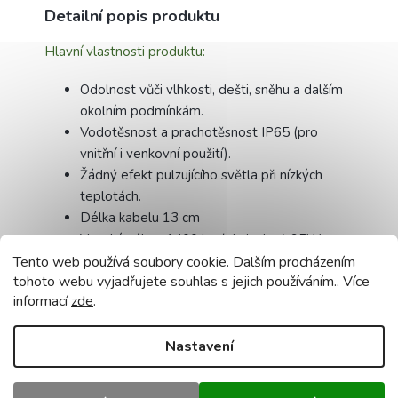
Detailní popis produktu
Hlavní vlastnosti produktu:
Odolnost vůči vlhkosti, dešti, sněhu a dalším
okolním podmínkám.
Vodotěsnost a prachotěsnost IP65 (pro
vnitřní i venkovní použití).
Žádný efekt pulzujícího světla při nízkých
teplotách.
Délka kabelu 13 cm
Vysoký výkon 1400 lm (ekvivalent 95W
žárovky)
Tento web používá soubory cookie. Dalším procházením
tohoto webu vyjadřujete souhlas s jejich používáním.. Více
Dlouhá životnost 30 000 h (to je 1250 dní
informací
zde
.
nepřetržitého svícení)
Snadná montáž (návod je v krabici výrobku)
Nastavení
Jednoduchý, lehký a estetický design
Světlomety používají LED diody se studenou
bílou teplotou 6000 K.