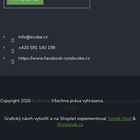
Kontakt
info
@
ecobe.cz
+420 591 140 199
https://www.facebook.com/ecobe.cz
Copyright 2026
Ecobe.cz
. Všechna práva vyhrazena.
Upravit nastavení
cookies
Grafický návrh vytvořil a na Shoptet implementoval
Tomáš Hlad
&
Shoptetak.cz
.