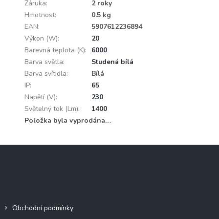
Záruka
:
2 roky
Hmotnost
:
0.5 kg
EAN
:
5907612236894
Výkon (W)
:
20
Barevná teplota (K)
:
6000
Barva světla
:
Studená bílá
Barva svítidla
:
Bílá
IP
:
65
Napětí (V)
:
230
Světelný tok (Lm)
:
1400
Položka byla vyprodána…
Z
á
p
a
Informace pro vás
t
í
Obchodní podmínky