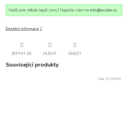
Našli jste někde lepší cenu? Napište nám na
info@ecobe.cz
.
Detailní informace
ZEPTAT SE
HLÍDAT
SDÍLET
Související produkty
Kód:
EC20045