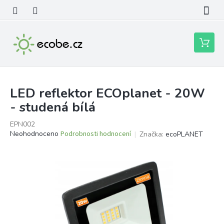
Přejít
na
obsah
Nákupní
košík
LED reflektor ECOplanet - 20W
- studená bílá
EPN002
Průměrné
Neohodnoceno
Podrobnosti hodnocení
Značka:
ecoPLANET
hodnocení
produktu
je
0,0
z
5
hvězdiček.