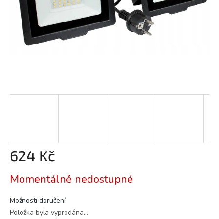
624 Kč
Měrná
Momentálně nedostupné
cena:
Možnosti doručení
Položka byla vyprodána…