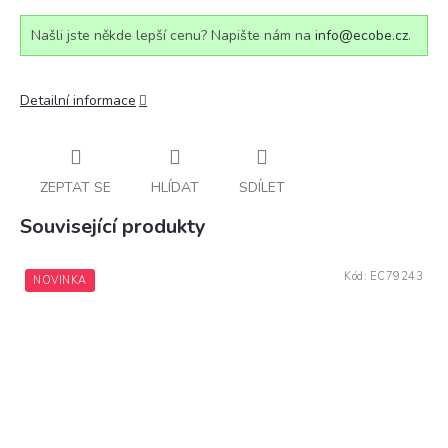
Našli jste někde lepší cenu? Napište nám na
info@ecobe.cz
.
Detailní informace
ZEPTAT SE
HLÍDAT
SDÍLET
Související produkty
Kód:
EC79243
NOVINKA