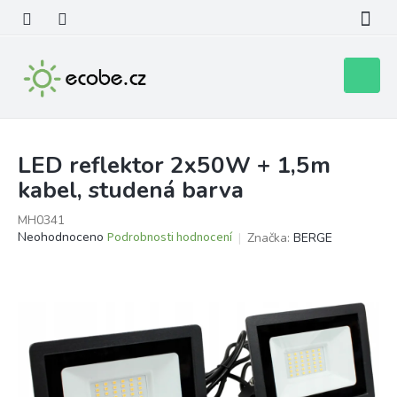
Přejít
na
obsah
Nákupní
košík
LED reflektor 2x50W + 1,5m
kabel, studená barva
MH0341
Průměrné
Neohodnoceno
Podrobnosti hodnocení
Značka:
BERGE
hodnocení
produktu
je
0,0
z
5
hvězdiček.