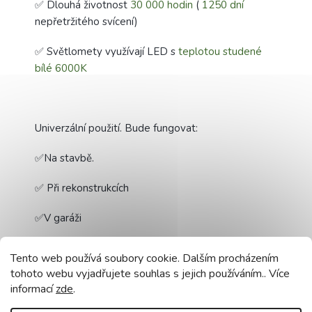
✅ Dlouhá životnost
30 000 hodin
(
1250 dní
nepřetržitého svícení)
✅ Světlomety využívají LED s
teplotou studené
bílé 6000K
Univerzální použití. Bude fungovat:
✅Na stavbě.
✅ Při rekonstrukcích
✅V garáži
✅ V dílně
Tento web používá soubory cookie. Dalším procházením
tohoto webu vyjadřujete souhlas s jejich používáním.. Více
✅Pro všechny typy venkovních prací.
informací
zde
.
✅Ve špatně osvětlených místnostech