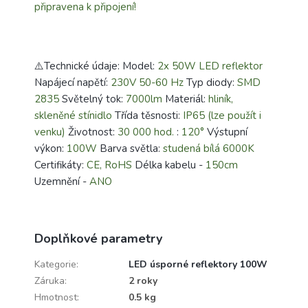
připravena k připojení!
⚠️Technické údaje: Model:
2x 50W LED reflektor
Napájecí napětí:
230V 50-60 Hz
Typ diody:
SMD
2835
Světelný tok:
7000lm
Materiál:
hliník,
skleněné stínidlo
Třída těsnosti:
IP65 (lze použít i
venku)
Životnost:
30 000 hod.
:
120°
Výstupní
výkon:
100W
Barva světla:
studená bílá 6000K
Certifikáty:
CE, RoHS
Délka kabelu -
150cm
Uzemnění -
ANO
Doplňkové parametry
Kategorie
:
LED úsporné reflektory 100W
Záruka
:
2 roky
Hmotnost
:
0.5 kg