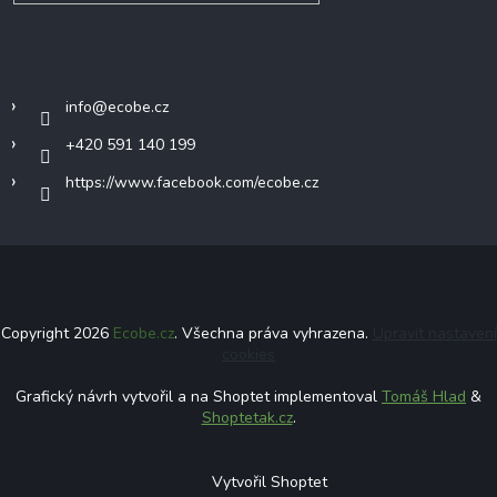
Kontakt
info
@
ecobe.cz
+420 591 140 199
https://www.facebook.com/ecobe.cz
Copyright 2026
Ecobe.cz
. Všechna práva vyhrazena.
Upravit nastavení
cookies
Grafický návrh vytvořil a na Shoptet implementoval
Tomáš Hlad
&
Shoptetak.cz
.
Vytvořil Shoptet