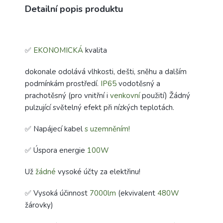
Detailní popis produktu
✅
EKONOMICKÁ
kvalita
dokonale odolává vlhkosti, dešti, sněhu a dalším
podmínkám prostředí.
IP65
vodotěsný a
prachotěsný (pro vnitřní i
venkovní
použití) Žádný
pulzující světelný efekt při nízkých teplotách.
✅ Napájecí kabel
s uzemněním!
✅ Úspora energie
100W
Už
žádné
vysoké účty za elektřinu!
✅ Vysoká účinnost
7000lm
(ekvivalent
480W
žárovky)