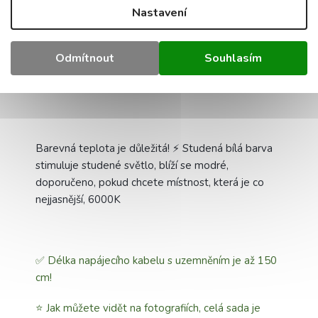
Nastavení
✅ Na zahradě
✅Na parkovišti
Odmítnout
Souhlasím
✅A na mnoha dalších místech.
Barevná teplota je důležitá! ⚡ Studená bílá barva
stimuluje studené světlo, blíží se modré,
doporučeno, pokud chcete místnost, která je co
nejjasnější, 6000K
✅ Délka napájecího kabelu s uzemněním je až 150
cm!
⭐ Jak můžete vidět na fotografiích, celá sada je