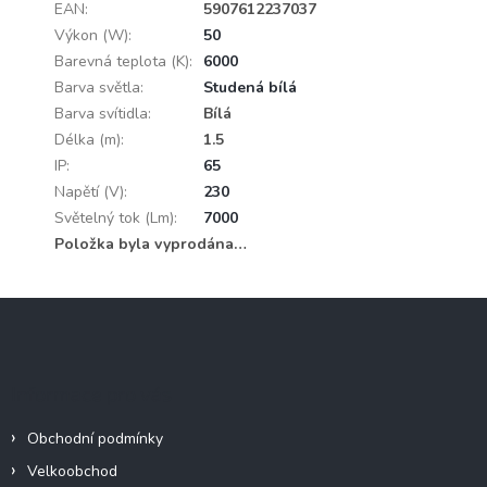
EAN
:
5907612237037
Výkon (W)
:
50
Barevná teplota (K)
:
6000
Barva světla
:
Studená bílá
Barva svítidla
:
Bílá
Délka (m)
:
1.5
IP
:
65
Napětí (V)
:
230
Světelný tok (Lm)
:
7000
Položka byla vyprodána…
Z
á
p
a
Informace pro vás
t
í
Obchodní podmínky
Velkoobchod