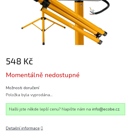
548 Kč
Měrná
Momentálně nedostupné
cena:
Možnosti doručení
Položka byla vyprodána…
Našli jste někde lepší cenu? Napište nám na
info@ecobe.cz
.
Detailní informace