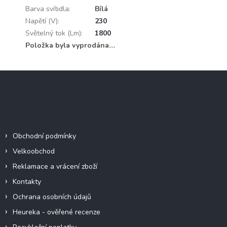
Barva svítidla
:
Bílá
Napětí (V)
:
230
Světelný tok (Lm)
:
1800
Položka byla vyprodána…
Z
á
p
a
Informace pro vás
t
í
Obchodní podmínky
Velkoobchod
Reklamace a vrácení zboží
Kontakty
Ochrana osobních údajů
Heureka - ověřené recenze