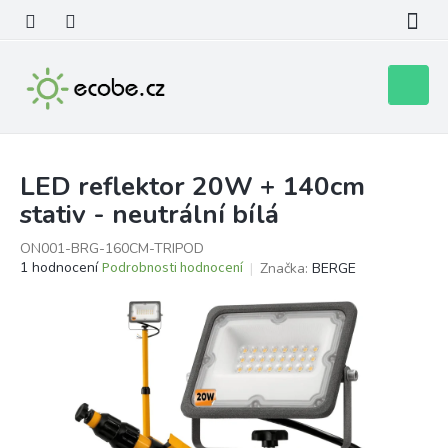
Přejít
na
obsah
Nákupní
košík
LED reflektor 20W + 140cm
stativ - neutrální bílá
ON001-BRG-160CM-TRIPOD
Průměrné
1 hodnocení
Podrobnosti hodnocení
Značka:
BERGE
hodnocení
produktu
je
5,0
z
5
hvězdiček.