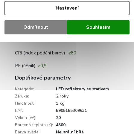
Úhel paprsku:
120°
Nastavení
Energetická třída:
F
Odmítnout
Souhlasím
Délka kabelu:
27 cm 3x1
Doba svícení:
30000h
CRI (index podání barev)
: ≥80
PF (účiník):
>0,9
Doplňkové parametry
Kategorie
:
LED reflektory se stativem
Záruka
:
2 roky
Hmotnost
:
1 kg
EAN
:
5905155309631
Výkon (W)
:
20
Barevná teplota (K)
:
4500
Barva světla
:
Neutrální bílá