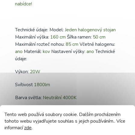
nabídce!
Technické údaje: Model:
Jeden halogenový stojan
Maximální výška:
160 cm
Šířka ramen:
50 cm
Maximální rozteč nohou:
85 cm
Včetně halogenu:
ano
Materiál:
kov
Nastavení výšky:
ano
Technické
údaje:
Výkon:
20W
Svítivost
1800lm
Barva světla:
Neutrální 4000K
Vstupní napětí:
220-240V AC 50Hz
Tento web používá soubory cookie. Dalším procházením
tohoto webu vyjadřujete souhlas s jejich používáním.. Více
Stupeň těsnosti:
IP65 (vodotěsný)
informací
zde
.