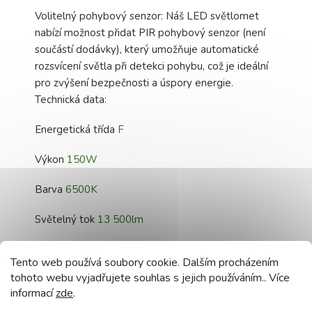
Volitelný pohybový senzor: Náš LED světlomet
nabízí možnost přidat PIR pohybový senzor (není
součástí dodávky), který umožňuje automatické
rozsvícení světla při detekci pohybu, což je ideální
pro zvýšení bezpečnosti a úspory energie.
Technická data:
Energetická třída
F
Výkon
150W
Barva
6500K
Světelný tok
13 500lm
Vstupní napětí
220-240V AC
Tento web používá soubory cookie. Dalším procházením
tohoto webu vyjadřujete souhlas s jejich používáním.. Více
Stupeň těsnosti
IP65
informací
zde
.
Volitelný PIR senzor -
EC20197 (není součástí