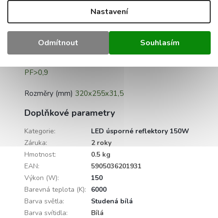
dodávky)
Nastavení
Vyzařovací úhel
120°
Odmítnout
Souhlasím
CRI ≥80
PF>0,9
Rozměry (mm)
320x255x31,5
Doplňkové parametry
Kategorie
:
LED úsporné reflektory 150W
Záruka
:
2 roky
Hmotnost
:
0.5 kg
EAN
:
5905036201931
Výkon (W)
:
150
Barevná teplota (K)
:
6000
Barva světla
:
Studená bílá
Barva svítidla
:
Bílá