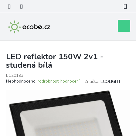
Přejít
na
obsah
Nákupní
košík
LED reflektor 150W 2v1 -
studená bílá
EC20193
Průměrné
Neohodnoceno
Podrobnosti hodnocení
Značka:
ECOLIGHT
hodnocení
produktu
je
0,0
z
5
hvězdiček.