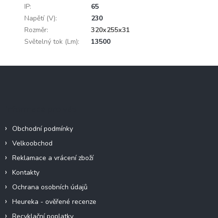
IP
:
65
Napětí (V)
:
230
Rozměr
:
320x255x31
Světelný tok (Lm)
:
13500
Z
á
p
a
Informace pro vás
t
í
Obchodní podmínky
Velkoobchod
Reklamace a vrácení zboží
Kontakty
Ochrana osobních údajů
Heureka - ověřené recenze
Recyklační poplatky