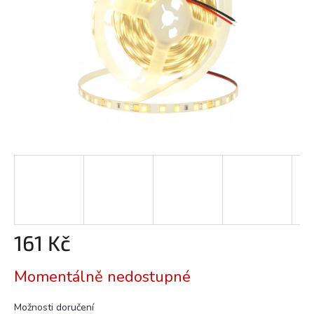
161 Kč
Měrná
Momentálně nedostupné
cena:
Možnosti doručení