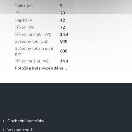
Délka (m)
:
5
IP
:
20
Napětí (V)
:
12
Příkon (W)
:
72
Příkon na metr (W)
:
14,4
Světelný tok (Lm)
:
840
Světelný tok na metr
800
(Lm)
:
Příkon na 1 m (W)
:
14.4
Položka byla vyprodána…
Z
á
p
a
Informace pro vás
t
í
Obchodní podmínky
Velkoobchod