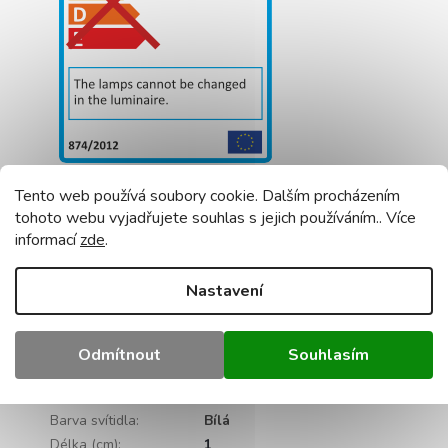
Doplňkové parametry
Tento web používá soubory cookie. Dalším procházením
tohoto webu vyjadřujete souhlas s jejich používáním.. Více
LED pásky pro Interiér a
informací
zde
.
Kategorie
:
Exteriér
Záruka
:
2 roky
Nastavení
Hmotnost
:
0.5 kg
EAN
:
5901986795636
Výkon (W)
:
72
Odmítnout
Souhlasím
Barevná teplota (K)
:
4500
Barva světla
:
Neutrální bílá
Barva svítidla
:
Bílá
Délka (cm)
:
1