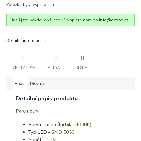
Položka byla vyprodána…
Našli jste někde lepší cenu? Napište nám na
info@ecobe.cz
.
Detailní informace
ZEPTAT SE
HLÍDAT
SDÍLET
Popis
Diskuze
Detailní popis produktu
Parametry:
Barva -
neutrální bílá (4000K)
Typ LED -
SMD 5050
Napětí -
12V