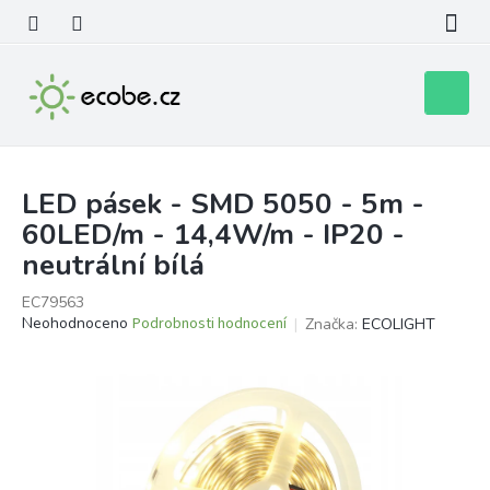
Přejít
na
obsah
Nákupní
košík
LED pásek - SMD 5050 - 5m -
60LED/m - 14,4W/m - IP20 -
neutrální bílá
EC79563
Průměrné
Neohodnoceno
Podrobnosti hodnocení
Značka:
ECOLIGHT
hodnocení
produktu
je
0,0
z
5
hvězdiček.