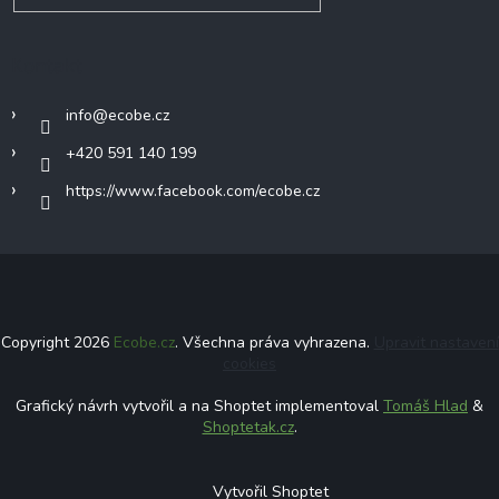
Kontakt
info
@
ecobe.cz
+420 591 140 199
https://www.facebook.com/ecobe.cz
Copyright 2026
Ecobe.cz
. Všechna práva vyhrazena.
Upravit nastavení
cookies
Grafický návrh vytvořil a na Shoptet implementoval
Tomáš Hlad
&
Shoptetak.cz
.
Vytvořil Shoptet