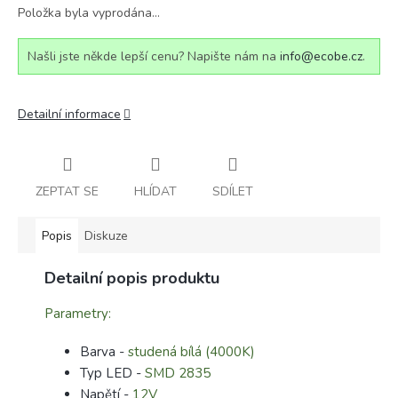
Položka byla vyprodána…
Našli jste někde lepší cenu? Napište nám na
info@ecobe.cz
.
Detailní informace
ZEPTAT SE
HLÍDAT
SDÍLET
Popis
Diskuze
Detailní popis produktu
Parametry:
Barva -
studená bílá (4000K)
Typ LED -
SMD 2835
Napětí -
12V