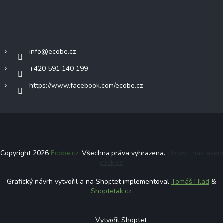
Kontakt
info
@
ecobe.cz
+420 591 140 199
https://www.facebook.com/ecobe.cz
Copyright 2026
Ecobe.cz
. Všechna práva vyhrazena.
Upravit nastavení
cookies
Grafický návrh vytvořil a na Shoptet implementoval
Tomáš Hlad
&
Shoptetak.cz
.
Vytvořil Shoptet