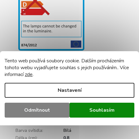
Doplňkové parametry
Tento web používá soubory cookie. Dalším procházením
tohoto webu vyjadřujete souhlas s jejich používáním.. Více
LED pásky pro Interiér a
informací
zde
.
Kategorie
:
Exteriér
Záruka
:
2 roky
Nastavení
Hmotnost
:
0.5 kg
EAN
:
5901986793571
Výkon (W)
:
48
Odmítnout
Souhlasím
Barevná teplota (K)
:
6000
Barva světla
:
Studená bílá
Barva svítidla
:
Bílá
Délka (cm)
:
0.8