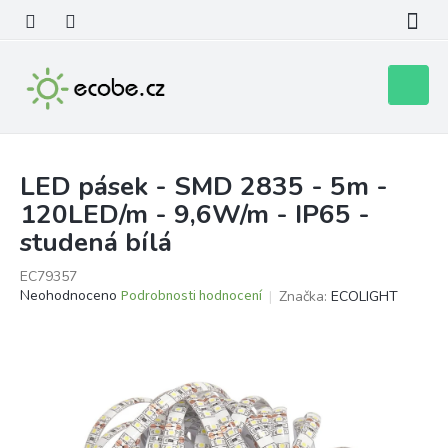
Přejít
na
obsah
Nákupní
košík
LED pásek - SMD 2835 - 5m -
120LED/m - 9,6W/m - IP65 -
studená bílá
EC79357
Průměrné
Neohodnoceno
Podrobnosti hodnocení
Značka:
ECOLIGHT
hodnocení
produktu
je
0,0
z
5
hvězdiček.