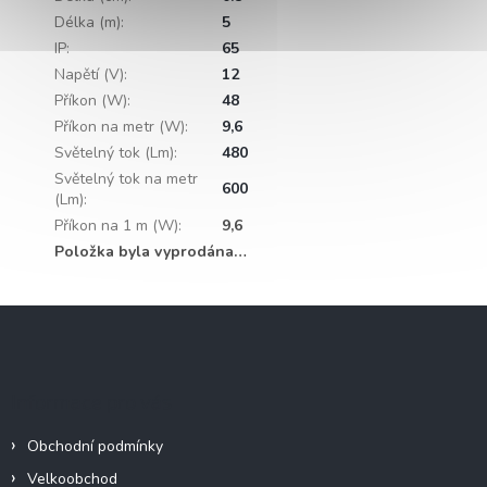
Délka (m)
:
5
IP
:
65
Napětí (V)
:
12
Příkon (W)
:
48
Příkon na metr (W)
:
9,6
Světelný tok (Lm)
:
480
Světelný tok na metr
600
(Lm)
:
Příkon na 1 m (W)
:
9,6
Položka byla vyprodána…
Z
á
p
a
Informace pro vás
t
í
Obchodní podmínky
Velkoobchod