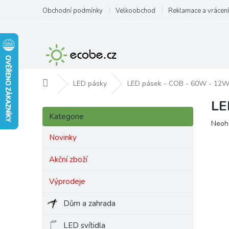
Přejít
Obchodní podmínky
Velkoobchod
Reklamace a vrácení
na
obsah
Domů
LED pásky
LED pásek - COB - 60W - 12W/m
LE
P
Přeskočit
o
Kategorie
kategorie
Prům
Neoh
s
hodn
t
Novinky
produ
r
je
a
Akční zboží
0,0
n
z
Výprodeje
5
n
hvězd
í
Dům a zahrada
p
a
LED svítidla
n