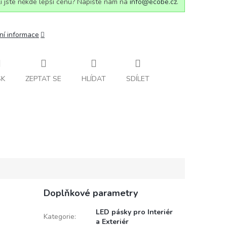
i jste někde lepší cenu? Napište nám na
info@ecobe.cz
.
ní informace
SK
ZEPTAT SE
HLÍDAT
SDÍLET
Doplňkové parametry
LED pásky pro Interiér
Kategorie
:
a Exteriér