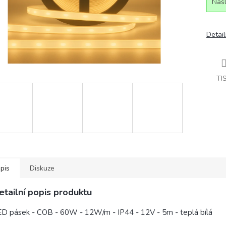
Našl
Detail
TI
pis
Diskuze
etailní popis produktu
D pásek - COB - 60W - 12W/m - IP44 - 12V - 5m - teplá bílá