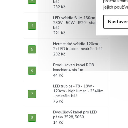
procházením
bílá
jejich použív
232 Kč
LED svítidlo SLIM 150cm -
Nastaven
230V - 50W - IP20 - studená
bílá
221 Kč
Hermetické svítidlo 120cm +
2x LED trubice - neutrální bílá
232 Kč
Prodlužovací kabel RGB
konektor 4 pin 1m
44 Kč
LED trubice - T8 - 18W -
120cm - high lumen - 2340lm
- neutrální bílá
75 Kč
Dvoužilový kabel pro LED
pásky 3528, 5050
14 Kč