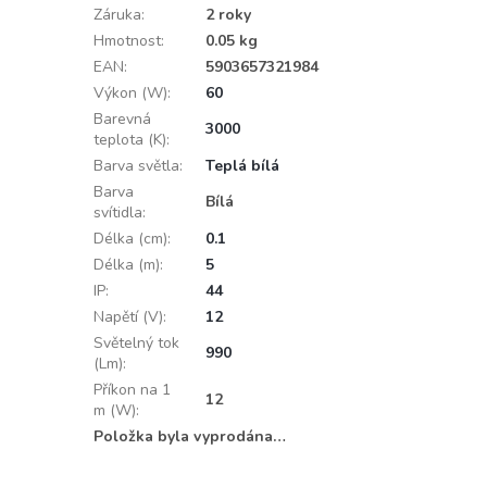
Záruka
:
2 roky
Hmotnost
:
0.05 kg
EAN
:
5903657321984
Výkon (W)
:
60
Barevná
3000
teplota (K)
:
Barva světla
:
Teplá bílá
Barva
Bílá
svítidla
:
Délka (cm)
:
0.1
Délka (m)
:
5
IP
:
44
Napětí (V)
:
12
Světelný tok
990
(Lm)
:
Příkon na 1
12
m (W)
:
Položka byla vyprodána…