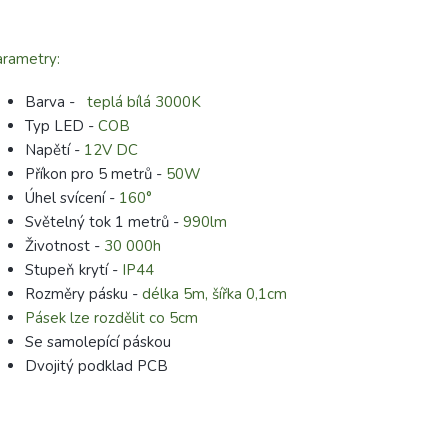
rametry:
Barva -
teplá bílá 3000K
Typ LED -
COB
Napětí -
12V DC
Příkon pro 5 metrů -
50W
Úhel svícení -
160°
Světelný tok 1 metrů -
990lm
Životnost -
30 000h
Stupeň krytí -
IP44
Rozměry pásku -
délka 5m, šířka 0,1cm
Pásek lze rozdělit co 5cm
Se samolepící páskou
Dvojitý podklad PCB