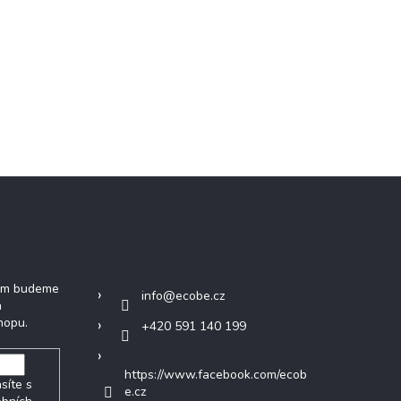
tter
Kontakt
vám budeme
info
@
ecobe.cz
h
hopu.
+420 591 140 199
https://www.facebook.com/ecob
síte s
e.cz