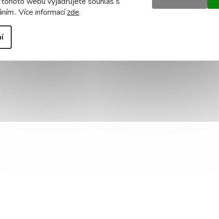
 tohoto webu vyjadřujete souhlas s
áním.. Více informací
zde
.
í