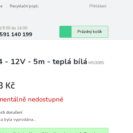
ze
Recyklační poplatky
Přihlášení
d 9:00 do 14:00:
Nákupní
Prázdný košík
591 140 199
košík
- 12V - 5m - teplá bílá
MS0085
3 Kč
á
entálně nedostupné
sti doručení
ka byla vyprodána…