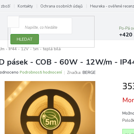
 zboží
Kontakty
Ochrana osobních údajů
Heureka - ověřené recen
Po-Pá o
+420 
HLEDAT
 - IP44 - 12V - 5m - teplá bílá
D pásek - COB - 60W - 12W/m - IP44 
ěrné
odnoceno
Podrobnosti hodnocení
Značka:
BERGE
ocení
35
ktu
Měrn
Mom
cena:
iček.
Možno
Polož