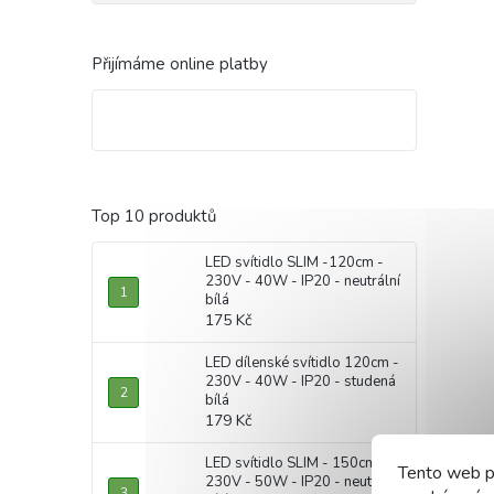
Přijímáme online platby
Top 10 produktů
LED svítidlo SLIM -120cm -
230V - 40W - IP20 - neutrální
bílá
175 Kč
LED dílenské svítidlo 120cm -
230V - 40W - IP20 - studená
bílá
179 Kč
LED svítidlo SLIM - 150cm -
Tento web p
230V - 50W - IP20 - neutrální