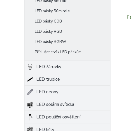
LED pásky 5m role
LED pásky 50m role
Pa
LED pásky COB
LED pásky RGB
LED pásky RGBW
Příslušenství k LED páskům
LED žárovky
LED trubice
LED neony
LED solární svítidla
LED pouliční osvětlení
LED lišty