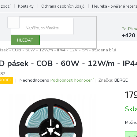
 zboží
Kontakty
Ochrana osobních údajů
Heureka - ověřené recen
Po-Pá o
+420 
HLEDAT
sek - COB - 60W - 12W/m - IP44 - 12V - 5m - studená bílá
D pásek - COB - 60W - 12W/m - IP44
87
Průměrné
Neohodnoceno
Podrobnosti hodnocení
Značka:
BERGE
RODEJ
hodnocení
produktu
17
je
0,0
Měrn
Sk
z
cena:
5
hvězdiček.
Možno