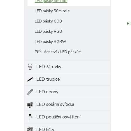
LED pásky 5m role
LED pásky 50m role
LED pásky COB
Pa
LED pásky RGB
LED pásky RGBW
Příslušenství k LED páskům
LED žárovky
LED trubice
LED neony
LED solární svítidla
LED pouliční osvětlení
LED lišty