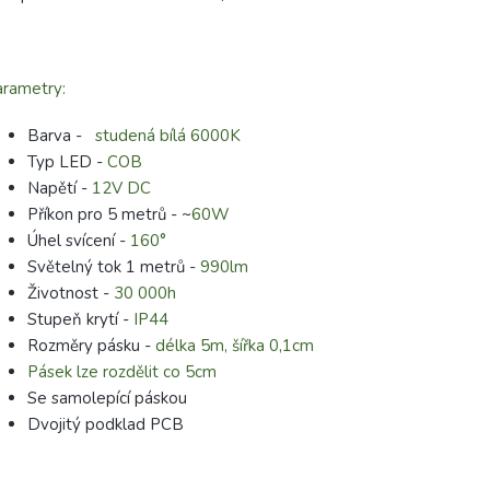
rametry:
Barva -
studená bílá 6000K
Typ LED -
COB
Napětí -
12V DC
Příkon pro 5 metrů - ~
60W
Úhel svícení -
160°
Světelný tok 1 metrů -
990lm
Životnost -
30 000h
Stupeň krytí -
IP44
Rozměry pásku -
délka 5m, šířka 0,1cm
Pásek lze rozdělit co 5cm
Se samolepící páskou
Dvojitý podklad PCB