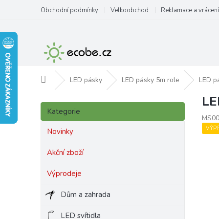
Přejít
Obchodní podmínky
Velkoobchod
Reklamace a vrácení
na
obsah
Domů
LED pásky
LED pásky 5m role
LED pá
LE
P
Přeskočit
o
Kategorie
kategorie
MS00
s
VÝP
t
Novinky
r
a
Akční zboží
n
Výprodeje
n
í
Dům a zahrada
p
a
LED svítidla
n