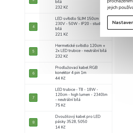
procházením
bílá
jejich použív
232 Kč
LED svítidlo SLIM 150cm -
Nastaven
230V - 50W - IP20 - studená
bílá
221 Kč
Hermetické svítidlo 120cm +
2x LED trubice - neutrální bílá
232 Kč
Prodlužovací kabel RGB
konektor 4 pin 1m
44 Kč
LED trubice - T8 - 18W -
120cm - high lumen - 2340lm
- neutrální bílá
75 Kč
Dvoužilový kabel pro LED
pásky 3528, 5050
14 Kč