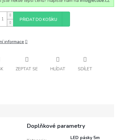
i jste někde lepší cenu? Napište nám na
info@ecobe.cz
.
PŘIDAT DO KOŠÍKU
ní informace
SK
ZEPTAT SE
HLÍDAT
SDÍLET
Doplňkové parametry
LED pásky 5m