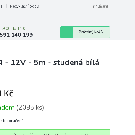
ze
Recyklační poplatky
Přihlášení
d 9:00 do 14:00:
Nákupní
Prázdný košík
591 140 199
košík
 - 12V - 5m - studená bílá
9 Kč
á
ladem
(2085 ks)
sti doručení