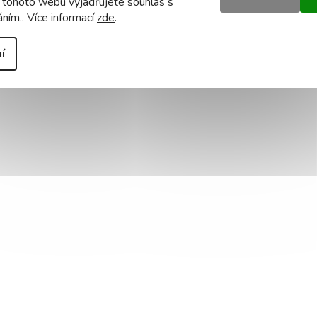
 tohoto webu vyjadřujete souhlas s
áním.. Více informací
zde
.
í