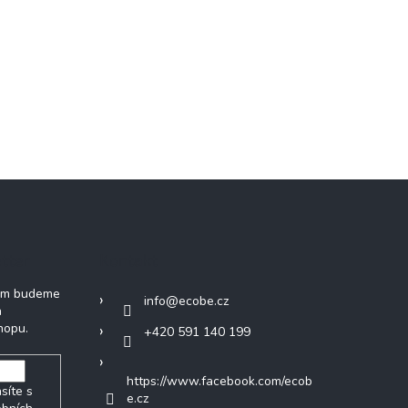
tter
Kontakt
vám budeme
info
@
ecobe.cz
h
hopu.
+420 591 140 199
https://www.facebook.com/ecob
síte s
e.cz