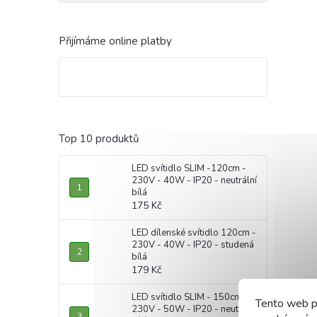
Přijímáme online platby
Top 10 produktů
LED svítidlo SLIM -120cm -
230V - 40W - IP20 - neutrální
bílá
175 Kč
LED dílenské svítidlo 120cm -
230V - 40W - IP20 - studená
bílá
179 Kč
LED svítidlo SLIM - 150cm -
Tento web p
230V - 50W - IP20 - neutrální