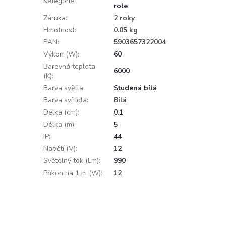
Kategorie
:
role
Záruka
:
2 roky
Hmotnost
:
0.05 kg
EAN
:
5903657322004
Výkon (W)
:
60
Barevná teplota
6000
(K)
:
Barva světla
:
Studená bílá
Barva svítidla
:
Bílá
Délka (cm)
:
0.1
Délka (m)
:
5
IP
:
44
Napětí (V)
:
12
Světelný tok (Lm)
:
990
Příkon na 1 m (W)
:
12