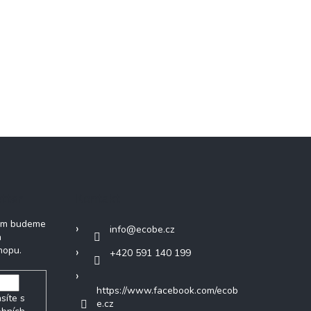
tter
Kontakt
vám budeme
info
@
ecobe.cz
h
hopu.
+420 591 140 199
https://www.facebook.com/ecob
síte s
e.cz