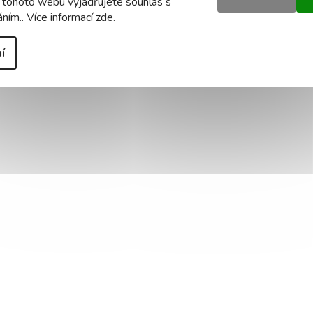
 tohoto webu vyjadřujete souhlas s
áním.. Více informací
zde
.
í