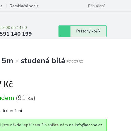
ze
Recyklační poplatky
Přihlášení
d 9:00 do 14:00:
Nákupní
Prázdný košík
591 140 199
košík
 5m - studená bílá
EC20350
7 Kč
á
ladem
(91 ks)
sti doručení
i jste někde lepší cenu? Napište nám na
info@ecobe.cz
.