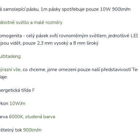
á samolepící pásku, 1m pásky spotřebuje pouze 10W 900lm/m
dnotné světlo a malé rozměry
mogenita - celý pásek svítí rovnoměrným světlem, jednotlivé LE
jsou vidět, pouze 2,3 mm vysoký a 8 mm široký
ltitasking
ýrazní vše,
co chceme, jsme omezeni pouze naší představivostí Te
aje:
ergetická třída
F
ýkon
10W/m
arva
6000K, studená barva
ětelný tok
900lm/m