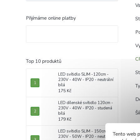
Vs
Přijímáme online platby
St
P
Vy
C
Top 10 produktů
S
LED svítidlo SLIM -120cm -
230V - 40W - IP20 - neutrální
bílá
T
175 Kč
D
LED dílenské svítidlo 120cm -
230V - 40W - IP20 - studená
Ší
bílá
179 Kč
LED svítidlo SLIM - 150cm -
Tento web p
230V - 50W - IP20 - neutrální