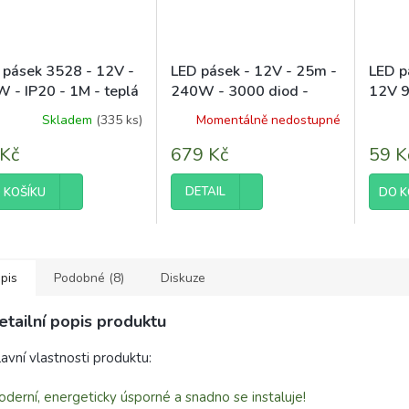
 pásek 3528 - 12V -
LED pásek - 12V - 25m -
LED 
W - IP20 - 1M - teplá
240W - 3000 diod -
12V 9
IP63 - teplá bílá
bílá
Skladem
(335 ks)
Momentálně nedostupné
ěrné
ocení
 Kč
679 Kč
59 K
uktu
DETAIL
 KOŠÍKU
DO K
diček.
pis
Podobné (8)
Diskuze
etailní popis produktu
avní vlastnosti produktu:
derní, energeticky úsporné a snadno se instaluje!