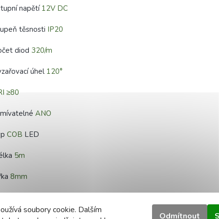
tupní napětí
12V DC
upeň těsnosti
IP20
očet diod
320/m
zařovací úhel
120°
RI ≥80
tmívatelné
ANO
yp
COB
LED
élka
5m
řka
8mm
oužívá soubory cookie. Dalším
Odmítnout
S