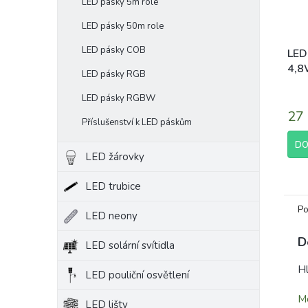
LED pásky 5m role
LED pásky 50m role
LED pásky COB
LED
4,8
LED pásky RGB
bílá
Prům
LED pásky RGBW
hodn
27
prod
Příslušenství k LED páskům
je
5,0
DO
LED žárovky
z
5
hvěz
LED trubice
Po
LED neony
D
LED solární svítidla
Hl
LED pouliční osvětlení
Mo
LED lišty