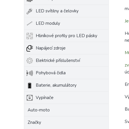
m
LED svítilny a čelovky
Je
LED moduly
Ho
Hliníkové profily pro LED pásky
ne
Napájecí zdroje
Mu
Elektrické příslušenství
zv
úd
Pohybová čidla
En
Baterie, akumulátory
V
Vypínače
B
Auto-moto
Sv
Značky