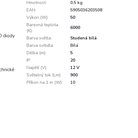
Hmotnost
:
0.5 kg
EAN
:
5905036203508
Výkon (W)
:
50
Barevná teplota
6000
(K)
:
D diody
Barva světla
:
Studená bílá
Barva svítidla
:
Bílá
Délka (m)
:
5
IP
:
20
Napětí (V)
:
12 V
chnické
Světelný tok (Lm)
:
900
Příkon na 1 m (W)
:
10