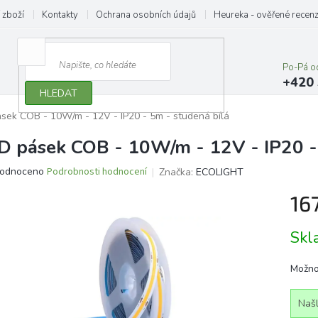
 zboží
Kontakty
Ochrana osobních údajů
Heureka - ověřené recen
Po-Pá o
+420 
HLEDAT
sek COB - 10W/m - 12V - IP20 - 5m - studená bílá
D pásek COB - 10W/m - 12V - IP20 -
ěrné
odnoceno
Podrobnosti hodnocení
Značka:
ECOLIGHT
ocení
16
ktu
Měrn
Sk
cena:
iček.
Možno
Našl