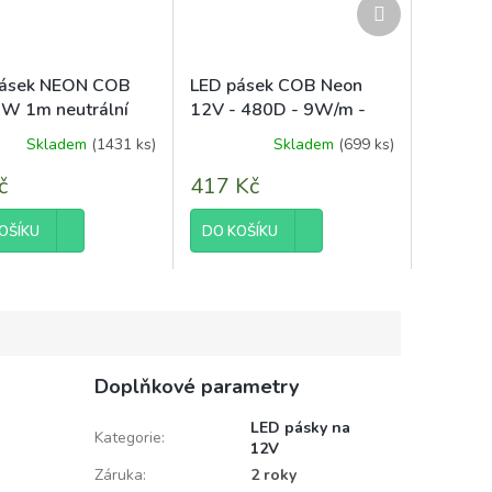
Další
produkt
pásek NEON COB
LED pásek COB Neon
W 1m neutrální
12V - 480D - 9W/m -
IP67 - 990lm - 5m -
Skladem
(1431 ks)
Skladem
(699 ks)
neutrální barva
č
417 Kč
OŠÍKU
DO KOŠÍKU
Doplňkové parametry
LED pásky na
Kategorie
:
12V
Záruka
:
2 roky