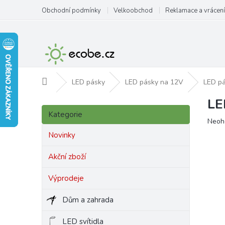
Přejít
Obchodní podmínky
Velkoobchod
Reklamace a vrácení
na
obsah
Domů
LED pásky
LED pásky na 12V
LED pá
LE
P
Přeskočit
o
Kategorie
kategorie
Prům
Neoh
s
hodn
t
Novinky
produ
r
je
a
Akční zboží
0,0
n
z
Výprodeje
5
n
hvězd
í
Dům a zahrada
p
a
LED svítidla
n