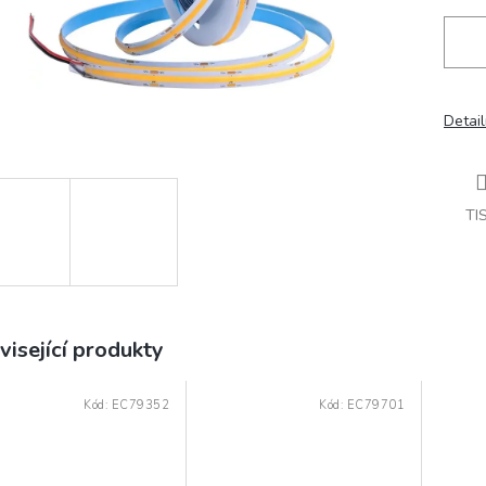
Detail
TI
visející produkty
Kód:
EC79352
Kód:
EC79701