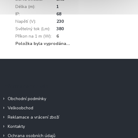
Délka (m)
:
1
IP
:
68
Napětí (V)
:
230
Světelný tok (Lm)
:
380
Příkon na 1 m (W)
:
6
Položka byla vyprodána…
Z
á
p
a
Informace pro vás
t
í
Obchodní podmínky
Velkoobchod
Reklamace a vrácení zboží
Kontakty
Ochrana osobních údajů