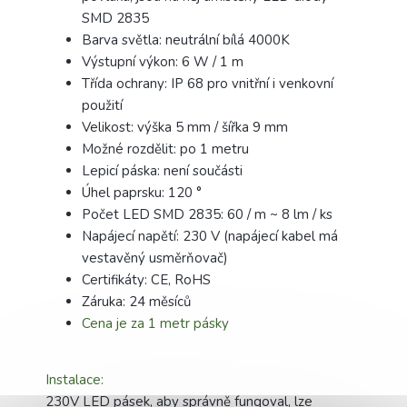
SMD 2835
Barva světla: neutrální bílá 4000K
Výstupní výkon: 6 W / 1 m
Třída ochrany: IP 68 pro vnitřní i venkovní
použití
Velikost: výška 5 mm / šířka 9 mm
Možné rozdělit: po 1 metru
Lepicí páska: není součásti
Úhel paprsku: 120 °
Počet LED SMD 2835: 60 / m ~ 8 lm / ks
Napájecí napětí: 230 V (napájecí kabel má
vestavěný usměrňovač)
Certifikáty: CE, RoHS
Záruka: 24 měsíců
Cena je za 1 metr pásky
Instalace:
230V LED pásek, aby správně fungoval, lze