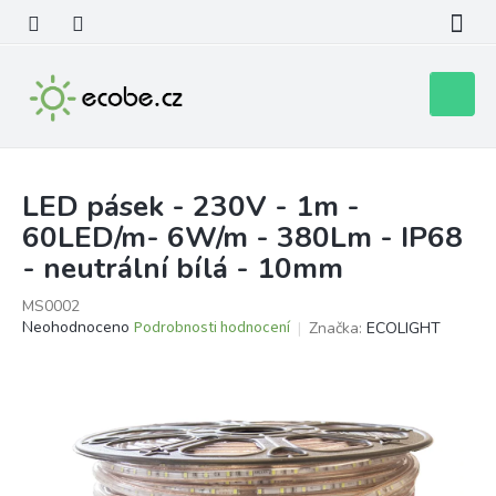
Přejít
na
obsah
Nákupní
košík
LED pásek - 230V - 1m -
60LED/m- 6W/m - 380Lm - IP68
- neutrální bílá - 10mm
MS0002
Průměrné
Neohodnoceno
Podrobnosti hodnocení
Značka:
ECOLIGHT
hodnocení
produktu
je
0,0
z
5
hvězdiček.