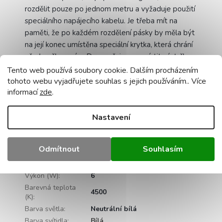
rozdělit pouze po jednom metru a vyžaduje použití
speciálního napájecího kabelu. Je třeba mít na
paměti, že po každém rozdělení pásky by měla být
na její konec umístěna speciální krytka, která chrání
před poškozením. Doporučujeme umístit zástrčky a
napájecí kabely na silikon.
Tento web používá soubory cookie. Dalším procházením
tohoto webu vyjadřujete souhlas s jejich používáním.. Více
informací
zde
.
Doplňkové parametry
Nastavení
LED pásky pro Interiér a
Kategorie
:
Exteriér
Záruka
:
2 roky
Odmítnout
Souhlasím
Hmotnost
:
0.5 kg
EAN
:
5907612232278
Výkon (W)
:
6
Barevná teplota
4500
(K)
:
Barva světla
:
Neutrální bílá
Barva svítidla
:
Bílá