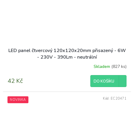
LED panel čtvercový 120x120x20mm přisazený - 6W
- 230V - 390Lm - neutrální
Skladem
(827 ks)
42 Kč
DO KOŠÍKU
Kód:
EC20471
NOVINKA