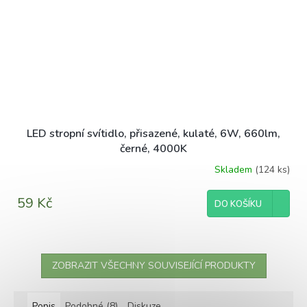
LED stropní svítidlo, přisazené, kulaté, 6W, 660lm,
černé, 4000K
Skladem
(124 ks)
59 Kč
DO KOŠÍKU
ZOBRAZIT VŠECHNY SOUVISEJÍCÍ PRODUKTY
Popis
Podobné (8)
Diskuze