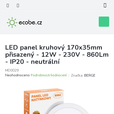
Přejít
na
obsah
Nákupní
košík
LED panel kruhový 170x35mm
přisazený - 12W - 230V - 860Lm
- IP20 - neutrální
MD0029
Průměrné
Neohodnoceno
Podrobnosti hodnocení
Značka:
BERGE
hodnocení
produktu
je
0,0
z
5
hvězdiček.