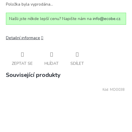
Položka byla vyprodána…
Našli jste někde lepší cenu? Napište nám na
info@ecobe.cz
.
Detailní informace
ZEPTAT SE
HLÍDAT
SDÍLET
Související produkty
Kód:
MD0038