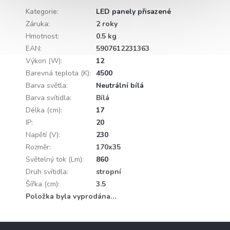
Kategorie
:
LED panely přisazené
Záruka
:
2 roky
Hmotnost
:
0.5 kg
EAN
:
5907612231363
Výkon (W)
:
12
Barevná teplota (K)
:
4500
Barva světla
:
Neutrální bílá
Barva svítidla
:
Bílá
Délka (cm)
:
17
IP
:
20
Napětí (V)
:
230
Rozměr
:
170x35
Světelný tok (Lm)
:
860
Druh svítidla
:
stropní
Šířka (cm)
:
3.5
Položka byla vyprodána…
Z