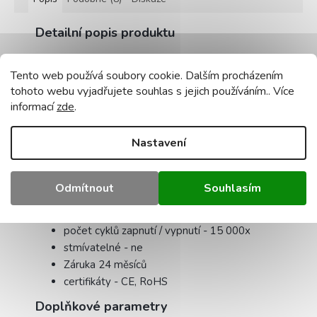
Detailní popis produktu
napájecí napětí - 230V AC, včetně napájecího
Tento web používá soubory cookie. Dalším procházením
adaptéru
tohoto webu vyjadřujete souhlas s jejich používáním.. Více
barva rámu - bílá
informací
zde
.
velikost - průměr 17 cm x 3,5 cm (včetně
napájecího zdroje)
Nastavení
typ instalace - povrchová montáž
barva světla - neutrální 4500K
světelný tok - 860 lm
Odmítnout
Souhlasím
materiál - hliníkové pouzdro, PVC kryt
životnost - 30 000 hodin
počet cyklů zapnutí / vypnutí - 15 000x
stmívatelné - ne
Záruka 24 měsíců
certifikáty - CE, RoHS
Doplňkové parametry