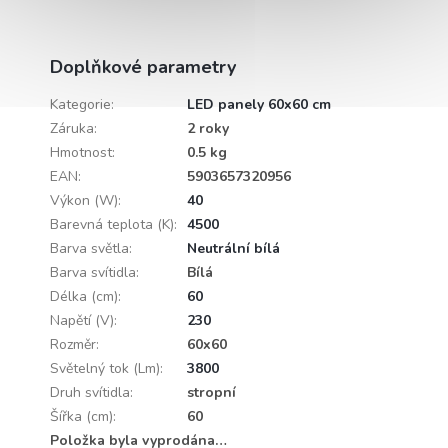
Doplňkové parametry
Kategorie
:
LED panely 60x60 cm
Záruka
:
2 roky
Hmotnost
:
0.5 kg
EAN
:
5903657320956
Výkon (W)
:
40
Barevná teplota (K)
:
4500
Barva světla
:
Neutrální bílá
Barva svítidla
:
Bílá
Délka (cm)
:
60
Napětí (V)
:
230
Rozměr
:
60x60
Světelný tok (Lm)
:
3800
Druh svítidla
:
stropní
Šířka (cm)
:
60
Položka byla vyprodána…