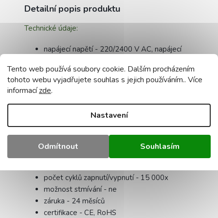
Detailní popis produktu
Technické údaje:
napájecí napětí - 220/2400 V AC, napájecí
zdroj je součástí dodávky
Tento web používá soubory cookie. Dalším procházením
barva svítidla - černý rám, mléčné stínidlo
tohoto webu vyjadřujete souhlas s jejich používáním.. Více
velikost - 59,5 x 59,5 cm
informací
zde
.
výkon - 40 W
typ montáže - povrchová, zapuštěná,
Nastavení
závěsná
barva světla - neutrální 4500K
světelný tok - 3900lm
Odmítnout
Souhlasím
materiál - hliníkový kryt, PVC difuzor
životnost - 30 000 hodin
počet cyklů zapnutí/vypnutí - 15 000x
možnost stmívání - ne
záruka - 24 měsíců
certifikace - CE, RoHS