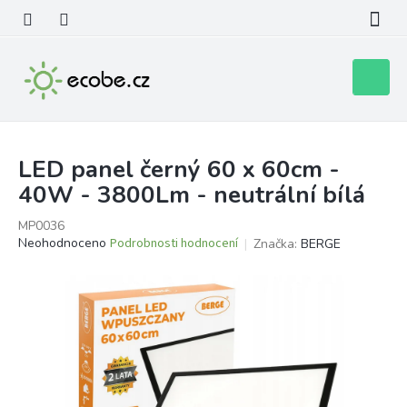
Přejít
na
obsah
Nákupní
košík
LED panel černý 60 x 60cm -
40W - 3800Lm - neutrální bílá
MP0036
Průměrné
Neohodnoceno
Podrobnosti hodnocení
Značka:
BERGE
hodnocení
produktu
je
0,0
z
5
hvězdiček.