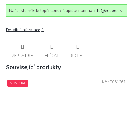
Našli jste někde lepší cenu? Napište nám na
info@ecobe.cz
.
Detailní informace
ZEPTAT SE
HLÍDAT
SDÍLET
Související produkty
Kód:
EC61267
NOVINKA