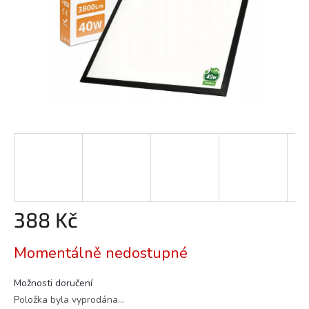
388 Kč
Měrná
Momentálně nedostupné
cena:
Možnosti doručení
Položka byla vyprodána…