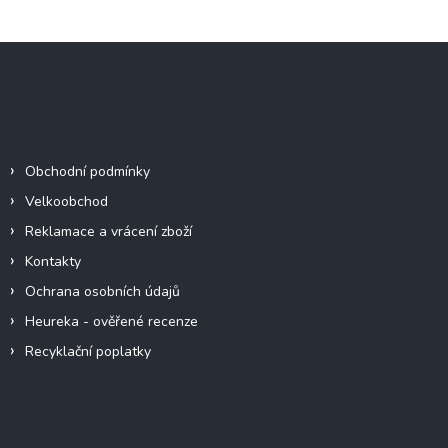
Z
á
p
a
Informace pro vás
t
í
Obchodní podmínky
Velkoobchod
Reklamace a vrácení zboží
Kontakty
Ochrana osobních údajů
Heureka - ověřené recenze
Recyklační poplatky
Odebírat newsletter