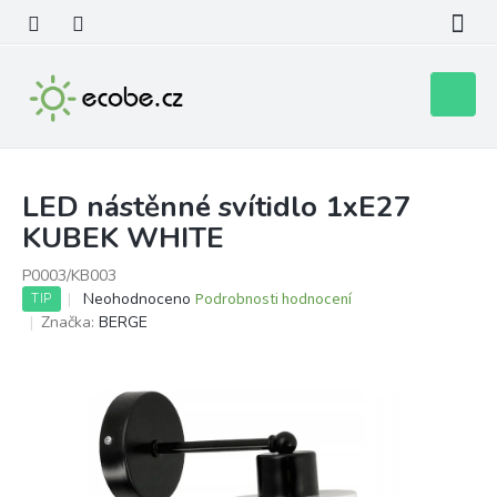
Přejít
na
obsah
Nákupní
košík
LED nástěnné svítidlo 1xE27
KUBEK WHITE
P0003/KB003
Průměrné
Neohodnoceno
Podrobnosti hodnocení
TIP
hodnocení
Značka:
BERGE
produktu
je
0,0
z
5
hvězdiček.