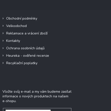
a
Informace pro vás
t
í
Obchodní podmínky
Velkoobchod
Reklamace a vrácení zboží
Kontakty
Ochrana osobních údajů
Heureka - ověřené recenze
Recyklační poplatky
Odebírat newsletter
Vložte svůj e-mail a my vám budeme zasílat
informace o nových produktech na našem
e-shopu.