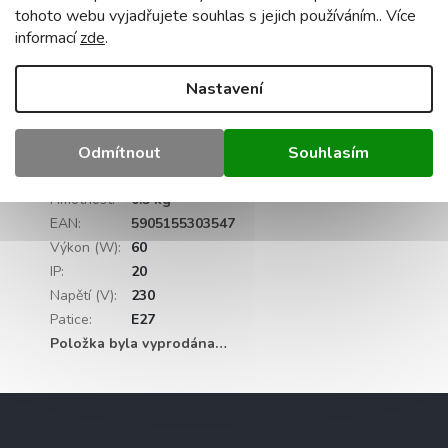
žárovka není součásti
tohoto webu vyjadřujete souhlas s jejich používáním.. Více
maximální výkon jednoho světelného zdroje:
informací
zde
.
60 W pro wolframové žárovky / 20 W LED.
certifikace - CE, RoHS
Nastavení
Doplňkové parametry
Kategorie
:
Nástěnná svítidla
Odmítnout
Souhlasím
Záruka
:
2 roky
Hmotnost
:
0.5 kg
EAN
:
5905155303547
Výkon (W)
:
60
IP
:
20
Napětí (V)
:
230
Patice
:
E27
Položka byla vyprodána…
Z
á
p