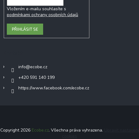
Vložením e-mailu souhlasíte s
podmínkami ochrany osobních údajů
PŘIHLÁSIT SE
Kontakt
info
@
ecobe.cz
+420 591 140 199
https://www.facebook.com/ecobe.cz
Copyright 2026
Ecobe.cz
. Všechna práva vyhrazena.
Upravit nastavení
cookies