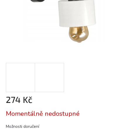
274 Kč
Měrná
Momentálně nedostupné
cena:
Možnosti doručení